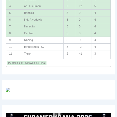
4
Atl. Tucumán
3
+2
5
5
Banfield
3
0
4
6
Ind. Rivadavia
3
0
4
7
Huracán
3
0
4
8
Central
3
0
4
9
Racing
3
-1
4
10
Estudiantes RC
3
-2
4
11
Tigre
2
+1
3
12
Belgrano
2
0
3
Puestos 1-8 | Octavos de Final
13
Sarmiento
3
-1
3
14
Aldosivi
3
-2
1
15
River
3
-3
0