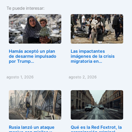
a
a
m
o
Te puede interesar:
c
st
ai
m
e
o
l
p
b
d
ar
o
o
tir
o
n
Hamás aceptó un plan
Las impactantes
k
de desarme impulsado
imágenes de la crisis
por Trump…
migratoria en…
agosto 1, 2026
agosto 2, 2026
Rusia lanzó un ataque
Qué es la Red Foxtrot, la