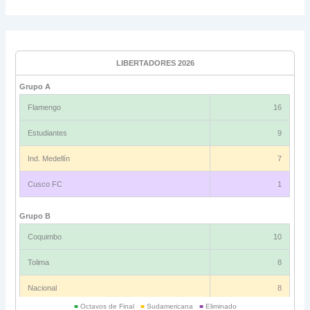
LIBERTADORES 2026
Grupo A
Flamengo
16
Estudiantes
9
Ind. Medellín
7
Cusco FC
1
Grupo B
Coquimbo
10
Tolima
8
Nacional
8
■
Octavos de Final
■
Sudamericana
■
Eliminado