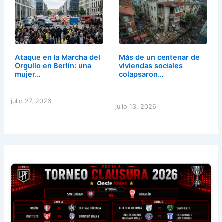
Ataque en la Marcha del
Más de un centenar de
Orgullo en Berlín: una
viviendas sociales
mujer…
colapsaron…
julio 27, 2026
julio 13, 2026