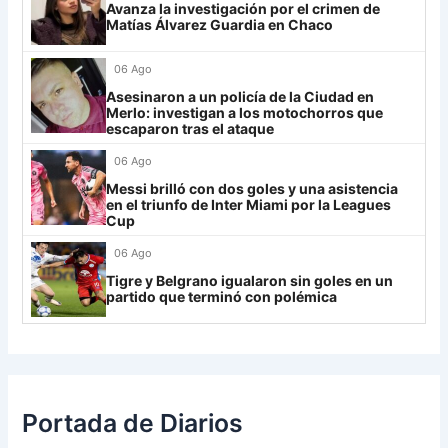
Avanza la investigación por el crimen de
Lanús
9
Matías Álvarez Guardia en Chaco
30
Estudiantes RC
18
-21
8
Always Ready
3
06 Ago
Grupo H
Asesinaron a un policía de la Ciudad en
Merlo: investigan a los motochorros que
IDV
13
escaparon tras el ataque
06 Ago
Rosario Central
13
Messi brilló con dos goles y una asistencia
UCV FC
9
en el triunfo de Inter Miami por la Leagues
Cup
Libertad
0
06 Ago
Tigre y Belgrano igualaron sin goles en un
partido que terminó con polémica
Portada de Diarios