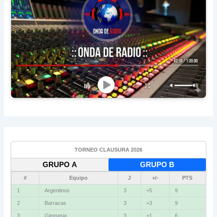
TORNEO CLAUSURA 2026
GRUPO A
GRUPO B
#
Equipo
J
+/-
PTS
1
Argentinos
3
+5
9
2
Barracas
3
+3
9
3
Gimnasia
3
+1
6