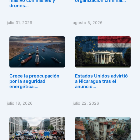
masivo con misiles y
organización criminal…
drones…
julio 31, 2026
agosto 5, 2026
Crece la preocupación
Estados Unidos advirtió
por la seguridad
a Nicaragua tras el
energética:…
anuncio…
julio 18, 2026
julio 22, 2026