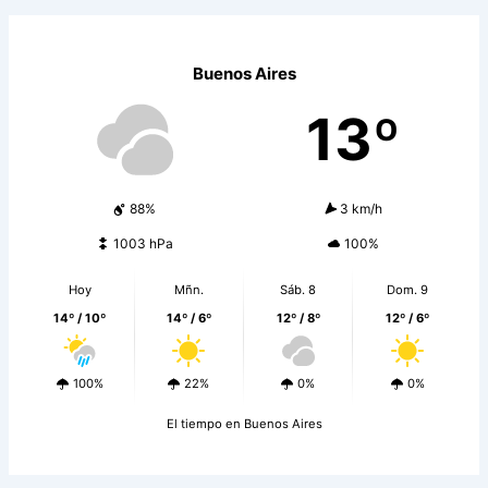
Buenos Aires
13º
88%
3 km/h
1003 hPa
100%
Hoy
Mñn.
Sáb. 8
Dom. 9
14º / 10º
14º / 6º
12º / 8º
12º / 6º
100%
22%
0%
0%
El tiempo en Buenos Aires