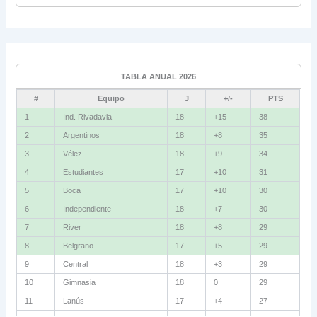
Universitario
6
Grupo C
Ind. Rivadavia
16
TABLA ANUAL 2026
Fluminense
8
#
Equipo
J
+/-
PTS
Bolívar
5
1
Ind. Rivadavia
18
+15
38
2
Argentinos
18
+8
35
La Guaira
3
3
Vélez
18
+9
34
Grupo D
4
Estudiantes
17
+10
31
5
Boca
17
+10
30
U. Católica
13
6
Independiente
18
+7
30
Cruzeiro
11
7
River
18
+8
29
Boca Jrs.
7
8
Belgrano
17
+5
29
9
Central
18
+3
29
Barcelona SC
3
10
Gimnasia
18
0
29
11
Lanús
17
+4
27
Grupo E