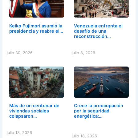
Keiko Fujimori asumió la
Venezuela enfrenta el
presidencia y reabre el…
desafío de una
reconstrucción…
julio 30, 2026
julio 8, 2026
Más de un centenar de
Crece la preocupación
viviendas sociales
por la seguridad
colapsaron…
energética:…
julio 13, 2026
julio 18, 2026