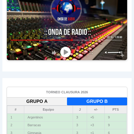
TORNEO CLAUSURA 2026
GRUPO A
GRUPO B
#
Equipo
J
+/-
PTS
1
Argentinos
3
+5
9
2
Barracas
3
+3
9
3
Gimnasia
3
+1
6