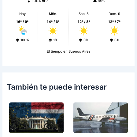
1004 hPa
99%
Hoy
Mñn.
Sáb. 8
Dom. 9
16º / 9º
14º / 6º
12º / 8º
12º / 7º
100%
1%
0%
0%
El tiempo en Buenos Aires
También te puede interesar