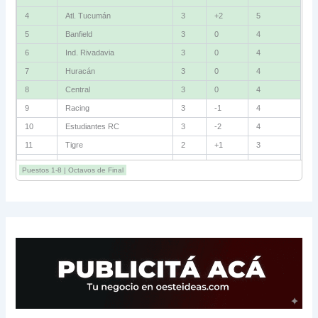
4
Atl. Tucumán
3
+2
5
5
Banfield
3
0
4
6
Ind. Rivadavia
3
0
4
7
Huracán
3
0
4
8
Central
3
0
4
9
Racing
3
-1
4
10
Estudiantes RC
3
-2
4
11
Tigre
2
+1
3
12
Belgrano
2
0
3
Puestos 1-8 | Octavos de Final
13
Sarmiento
3
-1
3
14
Aldosivi
3
-2
1
15
River
3
-3
0