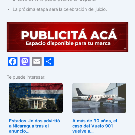
La próxima etapa será la celebración del juicio.
F
M
E
C
a
a
m
o
Te puede interesar:
c
st
ai
m
e
o
l
p
b
d
ar
o
o
tir
o
n
Estados Unidos advirtió
A más de 30 años, el
k
a Nicaragua tras el
caso del Vuelo 901
anuncio…
vuelve a…