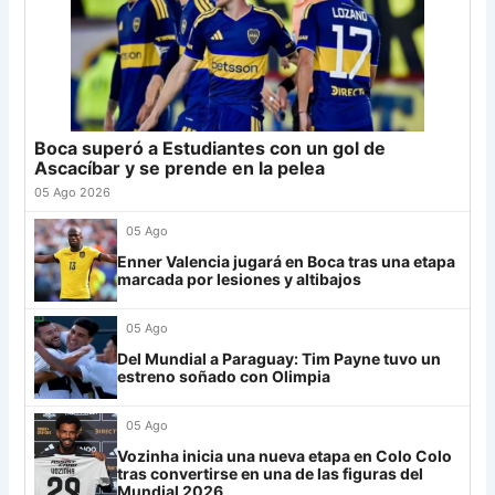
Palmeiras
11
21
Banfield
18
-2
21
22
Tigre
17
+2
20
Sporting Cristal
6
23
Sarmiento
18
-9
19
Junior
4
24
Atl. Tucumán
18
-3
18
25
Newell's
18
-12
18
Boca superó a Estudiantes con un gol de
Grupo G
26
Platense
18
-6
17
Ascacíbar y se prende en la pelea
LDU
12
27
Central Córdoba
18
-13
16
05 Ago 2026
28
Riestra
18
-5
14
Mirassol
12
05 Ago
29
Aldosivi
18
-14
9
Enner Valencia jugará en Boca tras una etapa
Lanús
9
marcada por lesiones y altibajos
30
Estudiantes RC
18
-21
8
Always Ready
3
05 Ago
Grupo H
Del Mundial a Paraguay: Tim Payne tuvo un
estreno soñado con Olimpia
IDV
13
05 Ago
Rosario Central
13
Vozinha inicia una nueva etapa en Colo Colo
UCV FC
9
tras convertirse en una de las figuras del
Mundial 2026