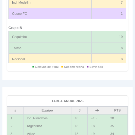
Ind. Medellín
7
Cusco FC
1
Grupo B
Coquimbo
10
Tolima
8
Nacional
8
■
Octavos de Final
■
Sudamericana
■
Eliminado
Universitario
6
Grupo C
Ind. Rivadavia
16
TABLA ANUAL 2026
Fluminense
8
#
Equipo
J
+/-
PTS
Bolívar
5
1
Ind. Rivadavia
18
+15
38
2
Argentinos
18
+8
35
La Guaira
3
3
Vélez
18
+9
34