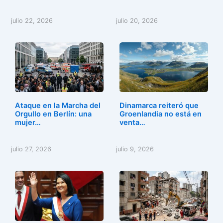
julio 22, 2026
julio 20, 2026
Ataque en la Marcha del
Dinamarca reiteró que
Orgullo en Berlín: una
Groenlandia no está en
mujer…
venta…
julio 27, 2026
julio 9, 2026