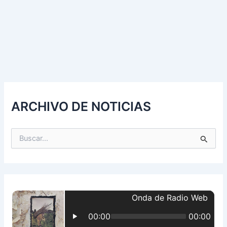
ARCHIVO DE NOTICIAS
B
u
s
c
a
r
p
o
r
: