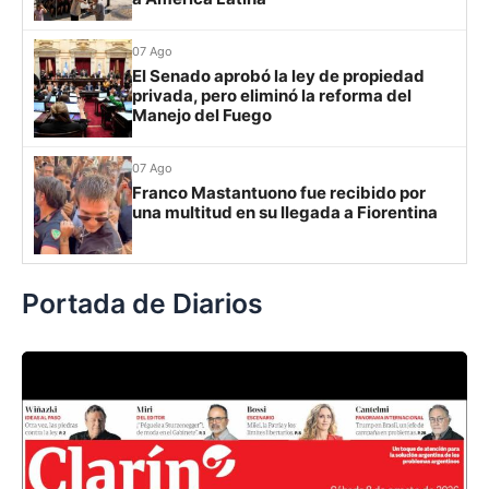
Grupo H
IDV
13
07 Ago
El Senado aprobó la ley de propiedad
Rosario Central
13
privada, pero eliminó la reforma del
Manejo del Fuego
UCV FC
9
Libertad
0
07 Ago
Franco Mastantuono fue recibido por
una multitud en su llegada a Fiorentina
Portada de Diarios