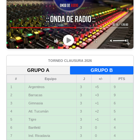
TORNEO CLAUSURA 2026
GRUPO A
GRUPO B
#
Equipo
J
+/-
PTS
1
Argentinos
3
+5
9
2
Barracas
3
+3
9
3
Gimnasia
3
+1
6
4
Atl. Tucumán
3
+2
5
5
Tigre
3
+1
4
6
Banfield
3
0
4
7
Ind. Rivadavia
3
0
4