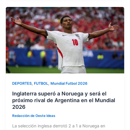
e
o
l
p
b
d
ar
o
o
tir
o
n
k
,
,
DEPORTES
FUTBOL
Mundial Futbol 2026
Inglaterra superó a Noruega y será el
próximo rival de Argentina en el Mundial
2026
Redacción de Oeste Ideas
La selección inglesa derrotó 2 a 1 a Noruega en