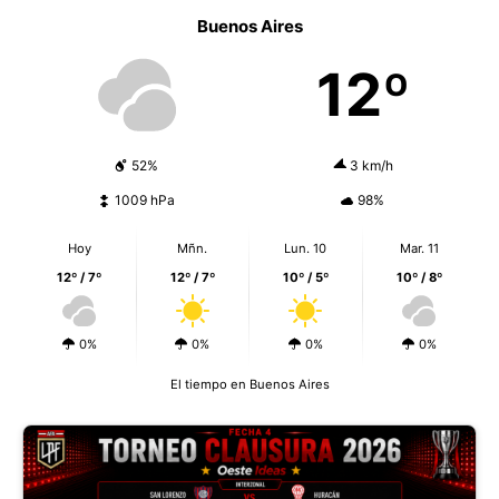
Buenos Aires
12º
52%
3 km/h
1009 hPa
98%
Hoy
Mñn.
Lun. 10
Mar. 11
12º / 7º
12º / 7º
10º / 5º
10º / 8º
0%
0%
0%
0%
El tiempo en Buenos Aires