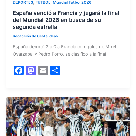
,
,
DEPORTES
FUTBOL
Mundial Futbol 2026
España venció a Francia y jugará la final
del Mundial 2026 en busca de su
segunda estrella
Redacción de Oeste Ideas
España derrotó 2 a 0 a Francia con goles de Mikel
Oyarzabal y Pedro Porro, se clasificó a la final
F
M
E
C
a
a
m
o
c
st
ai
m
e
o
l
p
b
d
ar
o
o
tir
o
n