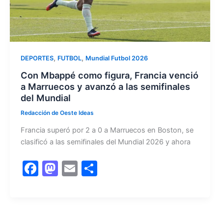
,
,
DEPORTES
FUTBOL
Mundial Futbol 2026
Con Mbappé como figura, Francia venció
a Marruecos y avanzó a las semifinales
del Mundial
Redacción de Oeste Ideas
Francia superó por 2 a 0 a Marruecos en Boston, se
clasificó a las semifinales del Mundial 2026 y ahora
F
M
E
C
a
a
m
o
c
st
ai
m
e
o
l
p