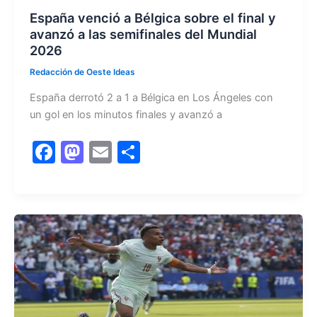
España venció a Bélgica sobre el final y
avanzó a las semifinales del Mundial
2026
Redacción de Oeste Ideas
España derrotó 2 a 1 a Bélgica en Los Ángeles con
un gol en los minutos finales y avanzó a
F
M
E
C
a
a
m
o
c
st
ai
m
e
o
l
p
b
d
ar
o
o
tir
o
n
k