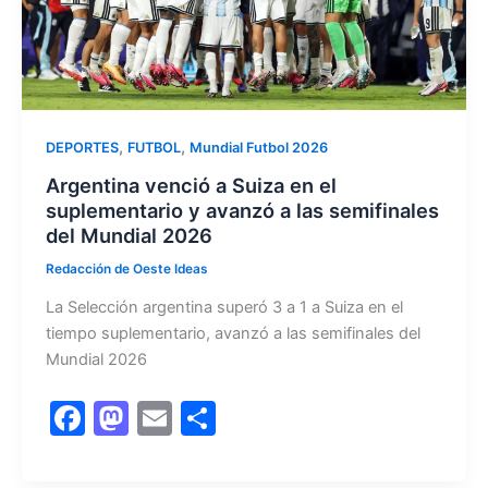
k
,
,
DEPORTES
FUTBOL
Mundial Futbol 2026
Argentina venció a Suiza en el
suplementario y avanzó a las semifinales
del Mundial 2026
Redacción de Oeste Ideas
La Selección argentina superó 3 a 1 a Suiza en el
tiempo suplementario, avanzó a las semifinales del
Mundial 2026
F
M
E
C
a
a
m
o
c
st
ai
m