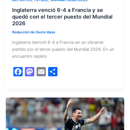
Inglaterra venció 6-4 a Francia y se
quedó con el tercer puesto del Mundial
2026
Redacción de Oeste Ideas
Inglaterra derrotó 6-4 a Francia en un vibrante
partido por el tercer puesto del Mundial 2026. En un
encuentro repleto
F
M
E
C
a
a
m
o
c
st
ai
m
e
o
l
p
b
d
ar
o
o
tir
o
n