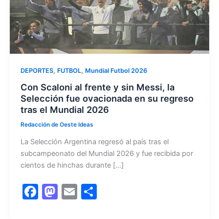
,
,
DEPORTES
FUTBOL
Mundial Futbol 2026
Con Scaloni al frente y sin Messi, la
Selección fue ovacionada en su regreso
tras el Mundial 2026
Redacción de Oeste Ideas
La Selección Argentina regresó al país tras el
subcampeonato del Mundial 2026 y fue recibida por
cientos de hinchas durante […]
F
M
E
C
a
a
m
o