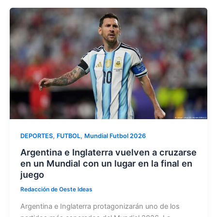
e
o
l
p
b
d
ar
o
o
tir
o
n
k
,
,
DEPORTES
FUTBOL
Mundial Futbol 2026
Argentina e Inglaterra vuelven a cruzarse
en un Mundial con un lugar en la final en
juego
Redacción de Oeste Ideas
Argentina e Inglaterra protagonizarán uno de los