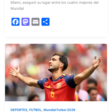
Miami, aseguró su lugar entre los cuatro mejores del
Mundial
F
M
E
C
a
a
m
o
c
st
ai
m
e
o
l
p
b
d
ar
o
o
tir
o
n
k
,
,
DEPORTES
FUTBOL
Mundial Futbol 2026