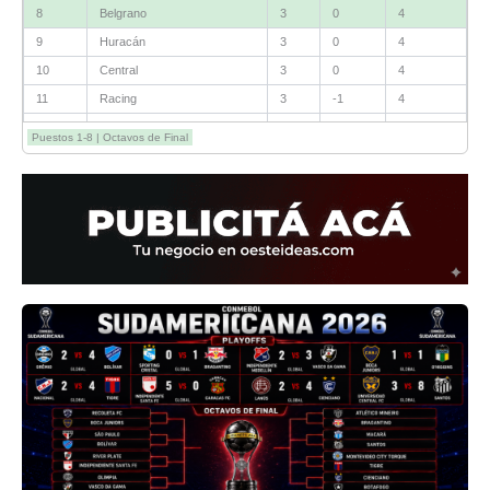
8
Belgrano
3
0
4
9
Huracán
3
0
4
10
Central
3
0
4
11
Racing
3
-1
4
12
Estudiantes RC
3
-2
4
Puestos 1-8 | Octavos de Final
13
Sarmiento
3
-1
3
14
Aldosivi
3
-2
1
15
River
3
-3
0