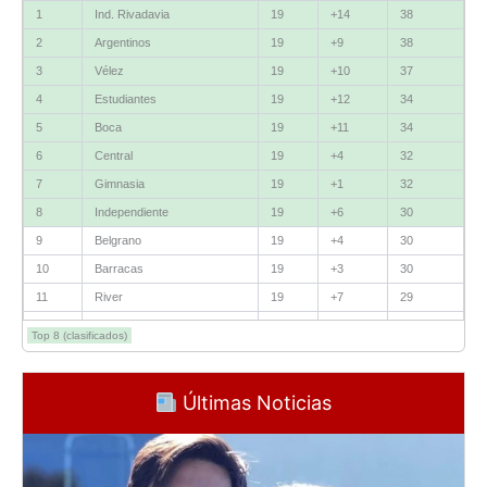
1
Ind. Rivadavia
19
+14
38
Fluminense
8
2
Argentinos
19
+9
38
3
Vélez
19
+10
37
Bolívar
5
4
Estudiantes
19
+12
34
La Guaira
3
5
Boca
19
+11
34
6
Central
19
+4
32
Grupo D
7
Gimnasia
19
+1
32
U. Católica
13
8
Independiente
19
+6
30
Cruzeiro
11
9
Belgrano
19
+4
30
10
Barracas
19
+3
30
Boca Jrs.
7
11
River
19
+7
29
Barcelona SC
3
12
Talleres
19
+5
29
Top 8 (clasificados)
13
Lanús
19
+2
27
Grupo E
14
Instituto
19
+1
27
Últimas Noticias
Corinthians
11
15
Huracán
19
+4
26
16
Unión
19
+3
25
Platense
10
17
Racing
19
+1
25
Santa Fe
8