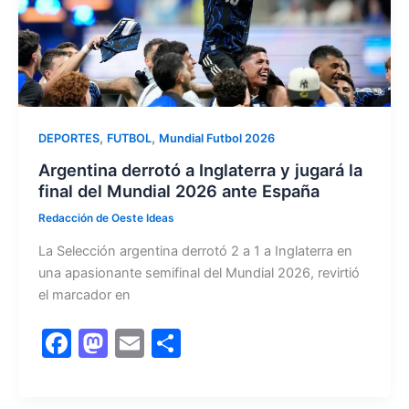
k
,
,
DEPORTES
FUTBOL
Mundial Futbol 2026
Argentina derrotó a Inglaterra y jugará la
final del Mundial 2026 ante España
Redacción de Oeste Ideas
La Selección argentina derrotó 2 a 1 a Inglaterra en
una apasionante semifinal del Mundial 2026, revirtió
el marcador en
F
M
E
C
a
a
m
o
c
st
ai
m