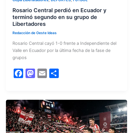
Rosario Central perdió en Ecuador y
terminó segundo en su grupo de
Libertadores
Redacción de Oeste Ideas
Rosario Central cayó 1-0 frente a Independiente del
Valle en Ecuador por la última fecha de la fase de
grupos
F
M
E
C
a
a
m
o
c
st
ai
m
e
o
l
p
b
d
ar
o
o
tir
o
n