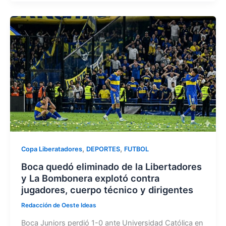
c
st
ai
m
e
o
l
p
b
d
ar
o
o
tir
o
n
k
,
,
Copa Liberatadores
DEPORTES
FUTBOL
Boca quedó eliminado de la Libertadores
y La Bombonera explotó contra
jugadores, cuerpo técnico y dirigentes
Redacción de Oeste Ideas
Boca Juniors perdió 1-0 ante Universidad Católica en