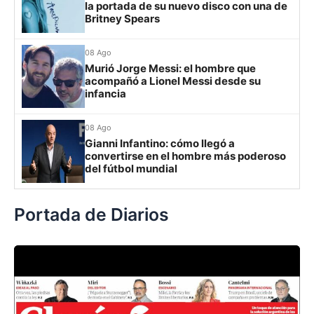
la portada de su nuevo disco con una de
Britney Spears
Grupo H
IDV
13
08 Ago
Murió Jorge Messi: el hombre que
Rosario Central
13
acompañó a Lionel Messi desde su
infancia
UCV FC
9
Libertad
0
08 Ago
Gianni Infantino: cómo llegó a
convertirse en el hombre más poderoso
del fútbol mundial
Portada de Diarios