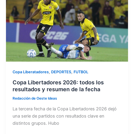
b
d
ar
o
o
tir
o
n
k
,
,
Copa Liberatadores
DEPORTES
FUTBOL
Copa Libertadores 2026: todos los
resultados y resumen de la fecha
Redacción de Oeste Ideas
La tercera fecha de la Copa Libertadores 2026 dejó
una serie de partidos con resultados clave en
distintos grupos. Hubo