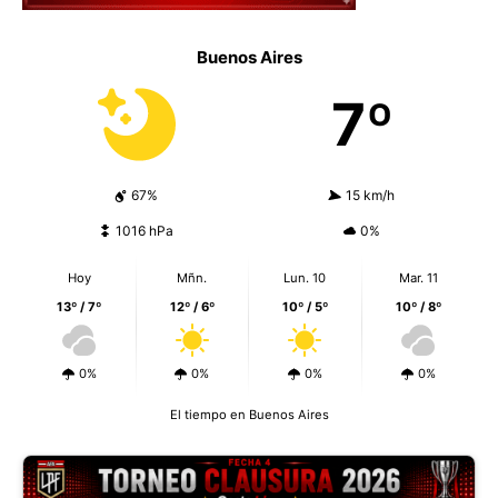
Buenos Aires
7º
67%
15 km/h
1016 hPa
0%
Hoy
Mñn.
Lun. 10
Mar. 11
13º / 7º
12º / 6º
10º / 5º
10º / 8º
0%
0%
0%
0%
El tiempo en Buenos Aires