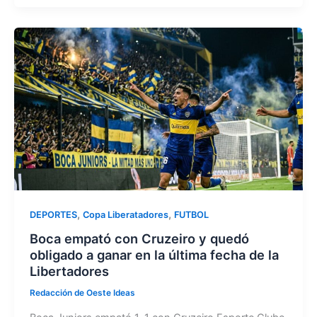
c
st
ai
m
e
o
l
p
b
d
ar
o
o
tir
o
n
k
,
,
DEPORTES
Copa Liberatadores
FUTBOL
Boca empató con Cruzeiro y quedó
obligado a ganar en la última fecha de la
Libertadores
Redacción de Oeste Ideas