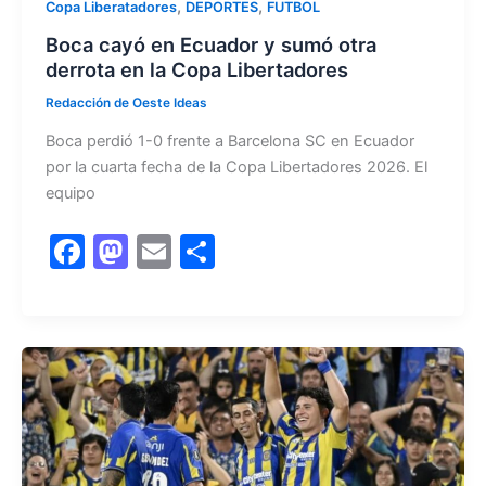
,
,
Copa Liberatadores
DEPORTES
FUTBOL
Boca cayó en Ecuador y sumó otra
derrota en la Copa Libertadores
Redacción de Oeste Ideas
Boca perdió 1-0 frente a Barcelona SC en Ecuador
por la cuarta fecha de la Copa Libertadores 2026. El
equipo
F
M
E
C
a
a
m
o
c
st
ai
m
e
o
l
p
b
d
ar
o
o
tir
o
n