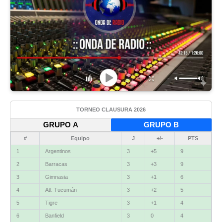
TORNEO CLAUSURA 2026
GRUPO A
GRUPO B
#
Equipo
J
+/-
PTS
1
Argentinos
3
+5
9
2
Barracas
3
+3
9
3
Gimnasia
3
+1
6
4
Atl. Tucumán
3
+2
5
5
Tigre
3
+1
4
6
Banfield
3
0
4