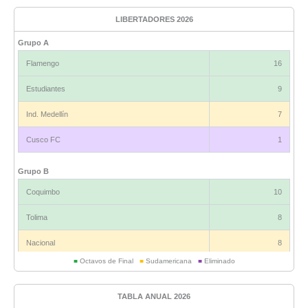
LIBERTADORES 2026
Grupo A
Flamengo
16
Estudiantes
9
Ind. Medellín
7
Cusco FC
1
Grupo B
Coquimbo
10
Tolima
8
Nacional
8
■
Octavos de Final
■
Sudamericana
■
Eliminado
Universitario
6
TABLA ANUAL 2026
Grupo C