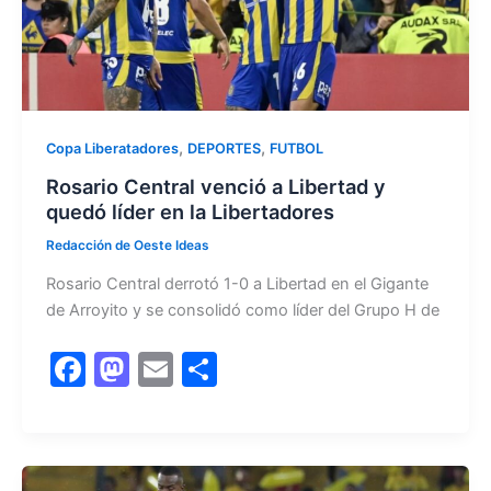
k
,
,
Copa Liberatadores
DEPORTES
FUTBOL
Rosario Central venció a Libertad y
quedó líder en la Libertadores
Redacción de Oeste Ideas
Rosario Central derrotó 1-0 a Libertad en el Gigante
de Arroyito y se consolidó como líder del Grupo H de
F
M
E
C
a
a
m
o
c
st
ai
m
e
o
l
p