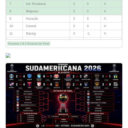
7
Ind. Rivadavia
3
0
4
8
Belgrano
3
0
4
9
Huracán
3
0
4
10
Central
3
0
4
11
Racing
3
-1
4
12
Estudiantes RC
3
-2
4
Puestos 1-8 | Octavos de Final
13
Sarmiento
3
-1
3
14
Aldosivi
3
-2
1
15
River
3
-3
0