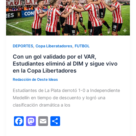
k
,
,
DEPORTES
Copa Liberatadores
FUTBOL
Con un gol validado por el VAR,
Estudiantes eliminó al DIM y sigue vivo
en la Copa Libertadores
Redacción de Oeste Ideas
Estudiantes de La Plata derrotó 1-0 a Independiente
Medellín en tiempo de descuento y logró una
clasificación dramática a los
F
M
E
C
a
a
m
o