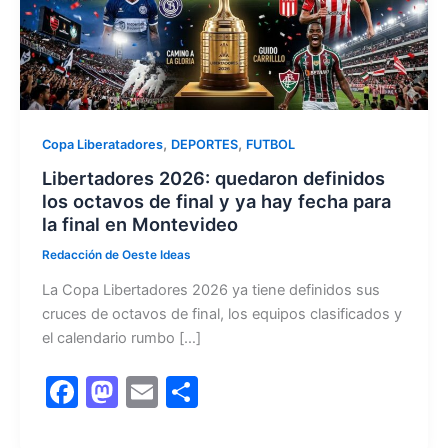
,
,
Copa Liberatadores
DEPORTES
FUTBOL
Libertadores 2026: quedaron definidos
los octavos de final y ya hay fecha para
la final en Montevideo
Redacción de Oeste Ideas
La Copa Libertadores 2026 ya tiene definidos sus
cruces de octavos de final, los equipos clasificados y
el calendario rumbo […]
F
M
E
C
a
a
m
o