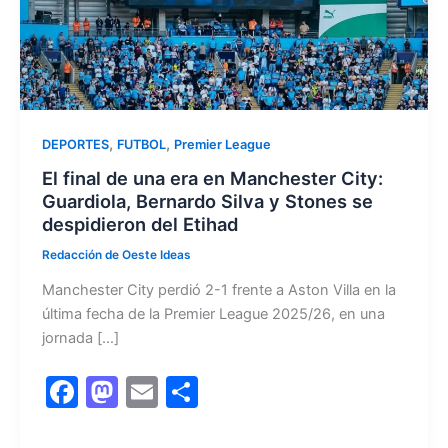
,
,
DEPORTES
FUTBOL
Premier League
El final de una era en Manchester City:
Guardiola, Bernardo Silva y Stones se
despidieron del Etihad
Redacción de Oeste Ideas
Manchester City perdió 2-1 frente a Aston Villa en la
última fecha de la Premier League 2025/26, en una
jornada […]
F
M
E
C
a
a
m
o