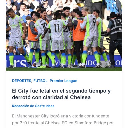
b
d
ar
o
o
tir
o
n
k
,
,
DEPORTES
FUTBOL
Premier League
El City fue letal en el segundo tiempo y
derrotó con claridad al Chelsea
Redacción de Oeste Ideas
El Manchester City logró una victoria contundente
por 3-0 frente al Chelsea FC en Stamford Bridge por