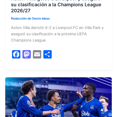
su clasificación a la Champions League
2026/27
Redacción de Oeste Ideas
Aston Villa derrotó 4-2 a Liverpool FC en Villa Park y
aseguró su clasificación a la próxima UEFA
Champions League.
F
M
E
C
a
a
m
o
c
st
ai
m
e
o
l
p
b
d
ar
o
o
tir
o
n
k