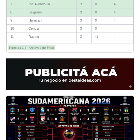
7
Ind. Rivadavia
3
0
4
8
Belgrano
3
0
4
9
Huracán
3
0
4
10
Central
3
0
4
11
Racing
3
-1
4
12
Estudiantes RC
3
-2
4
Puestos 1-8 | Octavos de Final
13
Sarmiento
3
-1
3
14
Aldosivi
3
-2
1
15
River
3
-3
0