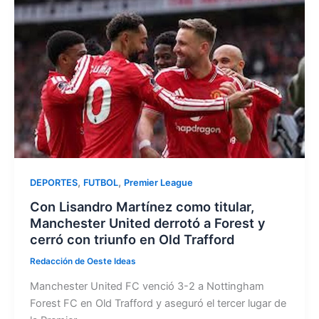
b
d
ar
o
o
tir
o
n
k
,
,
DEPORTES
FUTBOL
Premier League
Con Lisandro Martínez como titular,
Manchester United derrotó a Forest y
cerró con triunfo en Old Trafford
Redacción de Oeste Ideas
Manchester United FC venció 3-2 a Nottingham
Forest FC en Old Trafford y aseguró el tercer lugar de