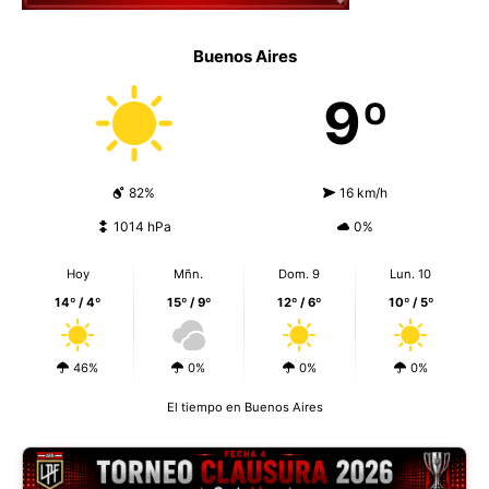
Buenos Aires
9º
82%
16 km/h
1014 hPa
0%
Hoy
Mñn.
Dom. 9
Lun. 10
14º / 4º
15º / 9º
12º / 6º
10º / 5º
46%
0%
0%
0%
El tiempo en Buenos Aires