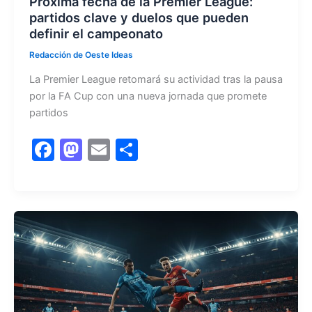
Próxima fecha de la Premier League:
partidos clave y duelos que pueden
definir el campeonato
Redacción de Oeste Ideas
La Premier League retomará su actividad tras la pausa
por la FA Cup con una nueva jornada que promete
partidos
F
M
E
C
a
a
m
o
c
st
ai
m
e
o
l
p
b
d
ar
o
o
tir
o
n
k