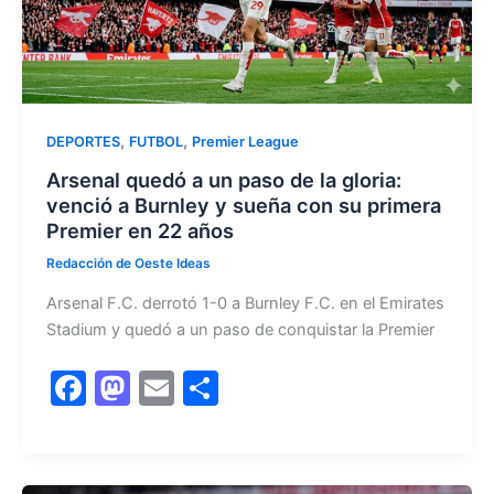
,
,
DEPORTES
FUTBOL
Premier League
Arsenal quedó a un paso de la gloria:
venció a Burnley y sueña con su primera
Premier en 22 años
Redacción de Oeste Ideas
Arsenal F.C. derrotó 1-0 a Burnley F.C. en el Emirates
Stadium y quedó a un paso de conquistar la Premier
F
M
E
C
a
a
m
o
c
st
ai
m
e
o
l
p