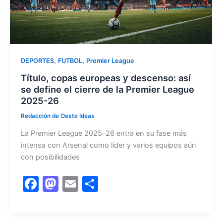
,
,
DEPORTES
FUTBOL
Premier League
Título, copas europeas y descenso: así
se define el cierre de la Premier League
2025-26
Redacción de Oeste Ideas
La Premier League 2025-26 entra en su fase más
intensa con Arsenal como líder y varios equipos aún
con posibilidades
F
M
E
C
a
a
m
o
c
st
ai
m