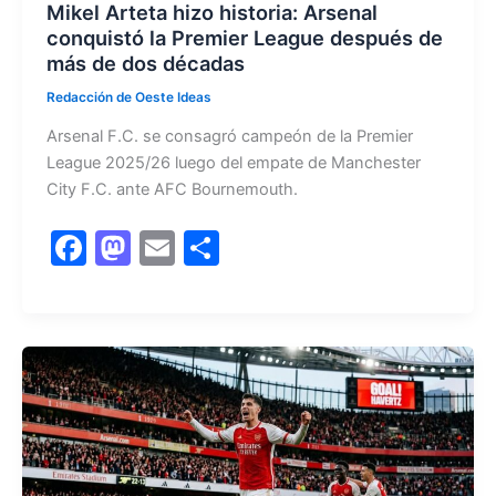
Mikel Arteta hizo historia: Arsenal
conquistó la Premier League después de
más de dos décadas
Redacción de Oeste Ideas
Arsenal F.C. se consagró campeón de la Premier
League 2025/26 luego del empate de Manchester
City F.C. ante AFC Bournemouth.
F
M
E
C
a
a
m
o
c
st
ai
m
e
o
l
p
b
d
ar
o
o
tir
o
n
k