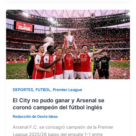
c
st
ai
m
e
o
l
p
b
d
ar
o
o
tir
o
n
k
,
,
DEPORTES
FUTBOL
Premier League
El City no pudo ganar y Arsenal se
coronó campeón del fútbol inglés
Redacción de Oeste Ideas
Arsenal F.C. se consagró campeón de la Premier
League 2025/26 luego del empate 1-1 entre