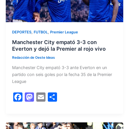
,
,
DEPORTES
FUTBOL
Premier League
Manchester City empató 3-3 con
Everton y dejó la Premier al rojo vivo
Redacción de Oeste Ideas
Manchester City empató 3-3 ante Everton en un
partido con seis goles por la fecha 35 de la Premier
League
F
M
E
C
a
a
m
o
c
st
ai
m
e
o
l
p