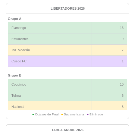
LIBERTADORES 2026
Grupo A
Flamengo
16
Estudiantes
9
Ind. Medellín
7
Cusco FC
1
Grupo B
Coquimbo
10
Tolima
8
Nacional
8
■
Octavos de Final
■
Sudamericana
■
Eliminado
Universitario
6
TABLA ANUAL 2026
Grupo C