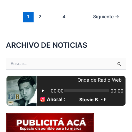
e
o
l
p
b
d
ar
1
2
…
4
Siguiente
→
o
o
tir
o
n
k
ARCHIVO DE NOTICIAS
B
u
s
c
a
r
p
o
r
: