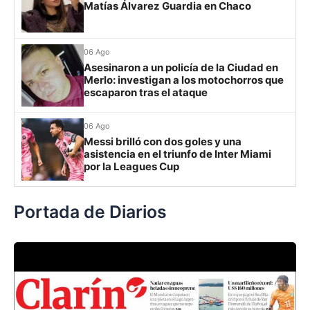
Matías Álvarez Guardia en Chaco
Grupo H
IDV
13
06 Ago
Asesinaron a un policía de la Ciudad en
Rosario Central
13
Merlo: investigan a los motochorros que
escaparon tras el ataque
UCV FC
9
Libertad
0
06 Ago
Messi brilló con dos goles y una
asistencia en el triunfo de Inter Miami
por la Leagues Cup
Portada de Diarios