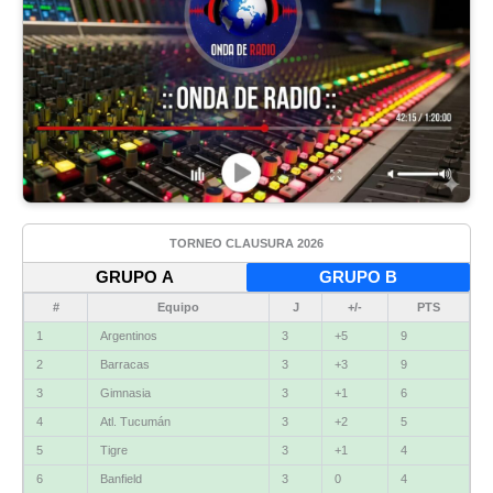
TORNEO CLAUSURA 2026
GRUPO A
GRUPO B
#
Equipo
J
+/-
PTS
1
Argentinos
3
+5
9
2
Barracas
3
+3
9
3
Gimnasia
3
+1
6
4
Atl. Tucumán
3
+2
5
5
Tigre
3
+1
4
6
Banfield
3
0
4