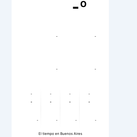
-º
-
-
-
-
-
-
-
-
-
-
-
-
-
-
-
-
El tiempo en Buenos Aires