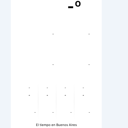
-º
-
-
-
-
-
-
-
-
-
-
-
-
-
-
-
-
El tiempo en Buenos Aires