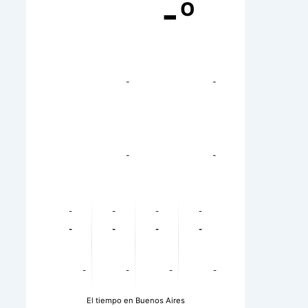
-º
-
-
-
-
-
-
-
-
-
-
-
-
-
-
-
-
El tiempo en Buenos Aires