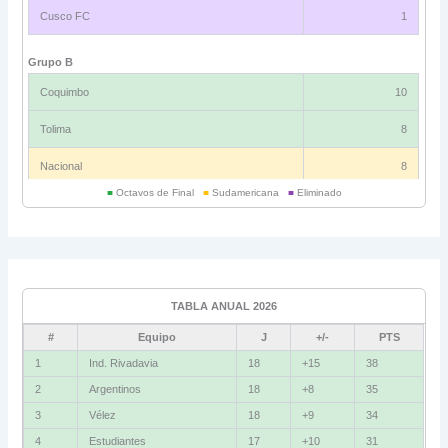
Cusco FC
1
Grupo B
Coquimbo
10
Tolima
8
Nacional
8
■
Octavos de Final
■
Sudamericana
■
Eliminado
Universitario
6
Grupo C
Ind. Rivadavia
16
TABLA ANUAL 2026
Fluminense
8
#
Equipo
J
+/-
PTS
Bolívar
5
1
Ind. Rivadavia
18
+15
38
2
Argentinos
18
+8
35
La Guaira
3
3
Vélez
18
+9
34
Grupo D
4
Estudiantes
17
+10
31