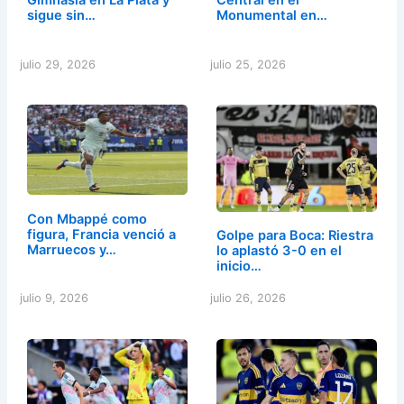
Gimnasia en La Plata y
Central en el
sigue sin…
Monumental en…
julio 29, 2026
julio 25, 2026
Con Mbappé como
figura, Francia venció a
Golpe para Boca: Riestra
Marruecos y…
lo aplastó 3-0 en el
inicio…
julio 9, 2026
julio 26, 2026