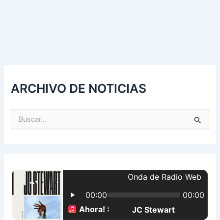
ARCHIVO DE NOTICIAS
B
u
s
c
a
r
p
o
r
: