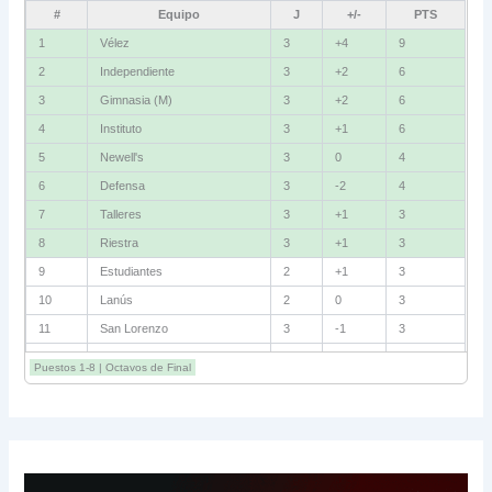
#
Equipo
J
+/-
PTS
1
Vélez
3
+4
9
2
Independiente
3
+2
6
3
Gimnasia (M)
3
+2
6
4
Instituto
3
+1
6
5
Newell's
3
0
4
6
Defensa
3
-2
4
7
Talleres
3
+1
3
8
Riestra
3
+1
3
9
Estudiantes
2
+1
3
10
Lanús
2
0
3
11
San Lorenzo
3
-1
3
12
Central Córdoba
3
-2
3
Puestos 1-8 | Octavos de Final
13
Unión
2
-2
1
14
Boca
2
-3
1
15
Platense
3
-5
1