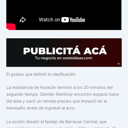
El golazo que definió la clasificación
La resistencia de Huracán terminó a los 20 minutos del
segundo tiempo. Damián Martínez encontró espacio fuera
del área y sacó un remate preciso que impactó en el
travesaño antes de ingresar al arco.
La acción desató el festejo de Barracas Central, que