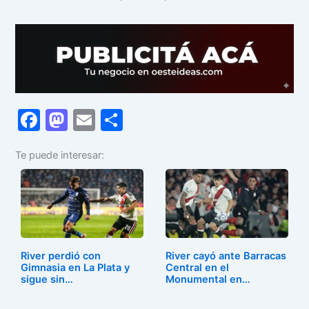
F
M
E
C
a
a
m
o
Te puede interesar:
c
st
ai
m
e
o
l
p
b
d
ar
o
o
tir
o
n
River perdió con
River cayó ante Barracas
k
Gimnasia en La Plata y
Central en el
sigue sin…
Monumental en…