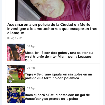
22
Tigre
17
+2
20
Sporting Cristal
6
23
Sarmiento
18
-9
19
Junior
4
24
Atl. Tucumán
18
-3
18
25
Newell's
18
-12
18
Asesinaron a un policía de la Ciudad en Merlo:
Grupo G
26
Platense
18
-6
17
investigan a los motochorros que escaparon tras
LDU
12
el ataque
27
Central Córdoba
18
-13
16
06 Ago 2026
28
Riestra
18
-5
14
Mirassol
12
29
Aldosivi
18
-14
9
06 Ago
Lanús
9
30
Estudiantes RC
18
-21
8
Messi brilló con dos goles y una asistencia
en el triunfo de Inter Miami por la Leagues
Always Ready
3
Cup
06 Ago
Grupo H
Tigre y Belgrano igualaron sin goles en un
IDV
13
partido que terminó con polémica
Rosario Central
13
05 Ago
UCV FC
9
Boca superó a Estudiantes con un gol de
Ascacíbar y se prende en la pelea
Libertad
0