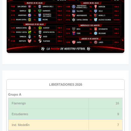
LIBERTADORES 2026
Grupo A
Flamengo
16
Estudiantes
9
Ind. Medellín
7