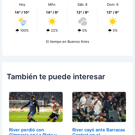
Hoy
Mñn.
Sáb. 8
Dom. 9
14º / 10º
14º / 6º
12º / 8º
12º / 6º
100%
22%
0%
0%
El tiempo en Buenos Aires
También te puede interesar
River perdió con
River cayó ante Barracas