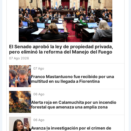
Cerro Porteño
13
20
Tigre
19
+4
24
Palmeiras
11
21
Defensa
19
-5
23
22
Banfield
19
-2
22
Sporting Cristal
6
23
Sarmiento
19
-8
22
Junior
4
24
Atl. Tucumán
19
-3
19
25
Newell's
19
-12
19
El Senado aprobó la ley de propiedad privada,
Grupo G
26
Central Córdoba
19
-12
19
pero eliminó la reforma del Manejo del Fuego
LDU
12
27
Platense
19
-10
17
07 Ago 2026
28
Riestra
19
-6
14
Mirassol
12
07 Ago
29
Aldosivi
19
-15
9
Franco Mastantuono fue recibido por una
Lanús
9
multitud en su llegada a Fiorentina
30
Estudiantes RC
19
-21
9
Always Ready
3
06 Ago
Grupo H
Alerta roja en Calamuchita por un incendio
forestal que amenaza una amplia zona
IDV
13
06 Ago
Rosario Central
13
Avanza la investigación por el crimen de