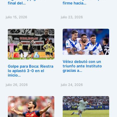
k
final del…
firme hacia…
julio 15, 2026
julio 23, 2026
Vélez debutó con un
triunfo ante Instituto
Golpe para Boca: Riestra
gracias a…
lo aplastó 3-0 en el
inicio…
julio 26, 2026
julio 24, 2026