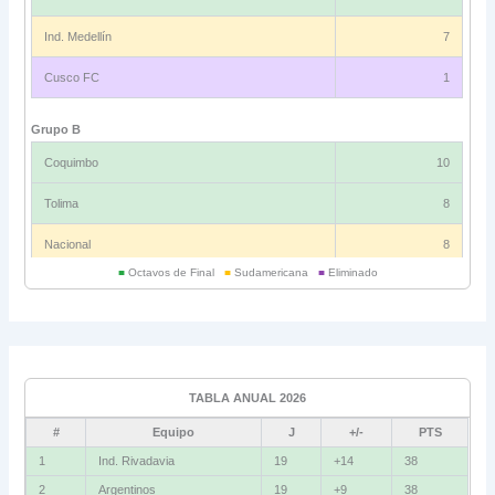
Ind. Medellín
7
Cusco FC
1
Grupo B
Coquimbo
10
Tolima
8
Nacional
8
■
Octavos de Final
■
Sudamericana
■
Eliminado
Universitario
6
Grupo C
Ind. Rivadavia
16
TABLA ANUAL 2026
Fluminense
8
#
Equipo
J
+/-
PTS
Bolívar
5
1
Ind. Rivadavia
19
+14
38
2
Argentinos
19
+9
38
La Guaira
3