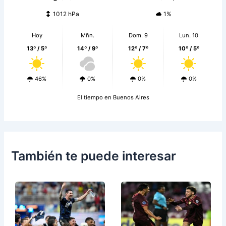
1012 hPa
1%
Hoy
Mñn.
Dom. 9
Lun. 10
13º / 5º
14º / 9º
12º / 7º
10º / 5º
46%
0%
0%
0%
El tiempo en Buenos Aires
También te puede interesar