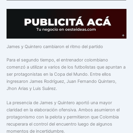
James y Quintero cambiaron el ritmo del partido
Para el segundo tiempo, el entrenador colombiano
comenzó a utilizar a varios de los futbolistas que apuntan a
ser protagonistas en la Copa del Mundo. Entre ellos
ingresaron James Rodríguez, Juan Fernando Quintero,
Jhon Arias y Luis Suárez.
La presencia de James y Quintero aportó una mayor
claridad en la elaboración ofensiva. Ambos asumieron el
protagonismo con la pelota y permitieron que Colombia
recuperara el control del encuentro luego de algunos
momentos de incertidumbre.