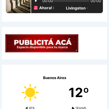
:
Buenos Aires
12º
61%
16 km/h