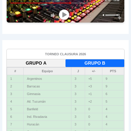
TORNEO CLAUSURA 2026
GRUPO A
GRUPO B
#
Equipo
J
+/-
PTS
1
Argentinos
3
+5
9
2
Barracas
3
+3
9
3
Gimnasia
3
+1
6
4
Atl. Tucumán
3
+2
5
5
Banfield
3
0
4
6
Ind. Rivadavia
3
0
4
7
Huracán
3
0
4