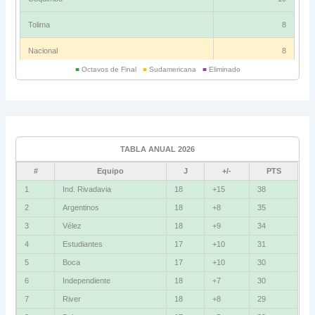
Tolima
8
Nacional
8
■
Octavos de Final
■
Sudamericana
■
Eliminado
Universitario
6
Grupo C
Ind. Rivadavia
16
TABLA ANUAL 2026
Fluminense
8
#
Equipo
J
+/-
PTS
Bolívar
5
1
Ind. Rivadavia
18
+15
38
2
Argentinos
18
+8
35
La Guaira
3
3
Vélez
18
+9
34
Grupo D
4
Estudiantes
17
+10
31
5
Boca
17
+10
30
U. Católica
13
6
Independiente
18
+7
30
Cruzeiro
11
7
River
18
+8
29
Boca Jrs.
7