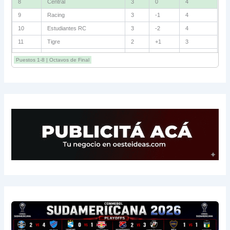
8
Central
3
0
4
9
Racing
3
-1
4
10
Estudiantes RC
3
-2
4
11
Tigre
2
+1
3
12
Belgrano
2
0
3
Puestos 1-8 | Octavos de Final
13
Sarmiento
3
-1
3
14
Aldosivi
3
-2
1
15
River
3
-3
0