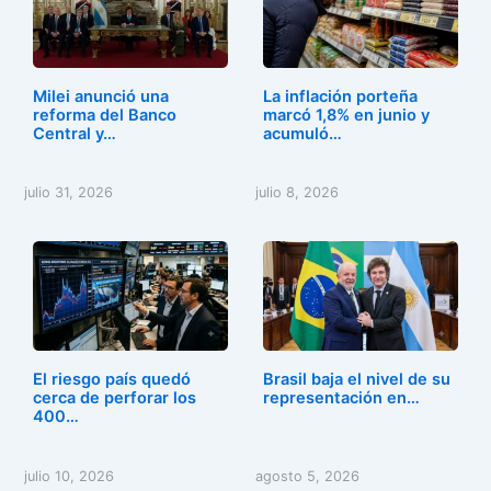
Milei anunció una
La inflación porteña
reforma del Banco
marcó 1,8% en junio y
Central y…
acumuló…
julio 31, 2026
julio 8, 2026
El riesgo país quedó
Brasil baja el nivel de su
cerca de perforar los
representación en…
400…
julio 10, 2026
agosto 5, 2026