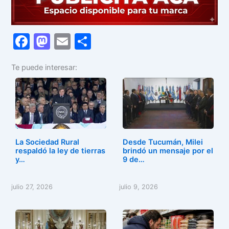
F
M
E
C
a
a
m
o
Te puede interesar:
c
st
ai
m
e
o
l
p
b
d
ar
o
o
tir
o
n
La Sociedad Rural
Desde Tucumán, Milei
k
respaldó la ley de tierras
brindó un mensaje por el
y…
9 de…
julio 27, 2026
julio 9, 2026