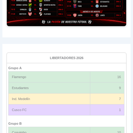
LIBERTADORES 2026
Grupo A
Flamengo
16
Estudiantes
9
Ind. Medellín
7
Cusco FC
1
Grupo B
Coquimbo
10