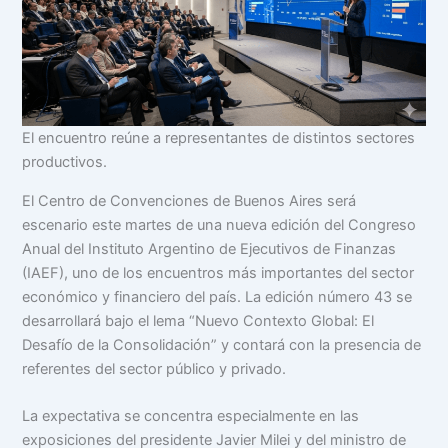
El encuentro reúne a representantes de distintos sectores
productivos.
El Centro de Convenciones de Buenos Aires será
escenario este martes de una nueva edición del Congreso
Anual del Instituto Argentino de Ejecutivos de Finanzas
(IAEF), uno de los encuentros más importantes del sector
económico y financiero del país. La edición número 43 se
desarrollará bajo el lema “Nuevo Contexto Global: El
Desafío de la Consolidación” y contará con la presencia de
referentes del sector público y privado.
La expectativa se concentra especialmente en las
exposiciones del presidente Javier Milei y del ministro de