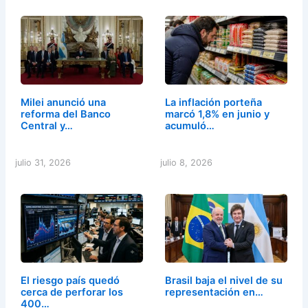
Milei anunció una
La inflación porteña
reforma del Banco
marcó 1,8% en junio y
Central y…
acumuló…
julio 31, 2026
julio 8, 2026
El riesgo país quedó
Brasil baja el nivel de su
cerca de perforar los
representación en…
400…