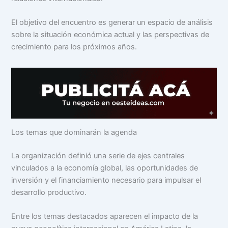
El objetivo del encuentro es generar un espacio de análisis
sobre la situación económica actual y las perspectivas de
crecimiento para los próximos años.
Los temas que dominarán la agenda
La organización definió una serie de ejes centrales
vinculados a la economía global, las oportunidades de
inversión y el financiamiento necesario para impulsar el
desarrollo productivo.
Entre los temas destacados aparecen el impacto de la