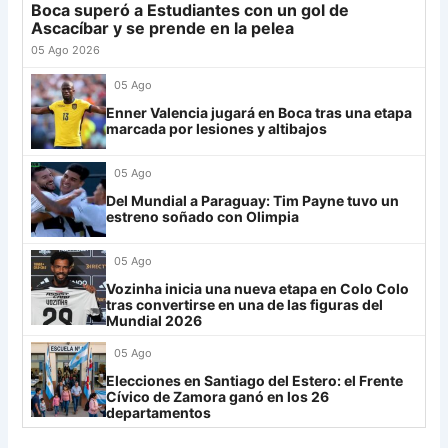
Boca superó a Estudiantes con un gol de
Grupo G
26
Platense
18
-6
17
Ascacíbar y se prende en la pelea
LDU
12
27
Central Córdoba
18
-13
16
05 Ago 2026
28
Riestra
18
-5
14
Mirassol
12
05 Ago
29
Aldosivi
18
-14
9
Enner Valencia jugará en Boca tras una etapa
Lanús
9
marcada por lesiones y altibajos
30
Estudiantes RC
18
-21
8
Always Ready
3
05 Ago
Grupo H
Del Mundial a Paraguay: Tim Payne tuvo un
estreno soñado con Olimpia
IDV
13
05 Ago
Rosario Central
13
Vozinha inicia una nueva etapa en Colo Colo
UCV FC
9
tras convertirse en una de las figuras del
Mundial 2026
Libertad
0
05 Ago
Elecciones en Santiago del Estero: el Frente
Cívico de Zamora ganó en los 26
departamentos