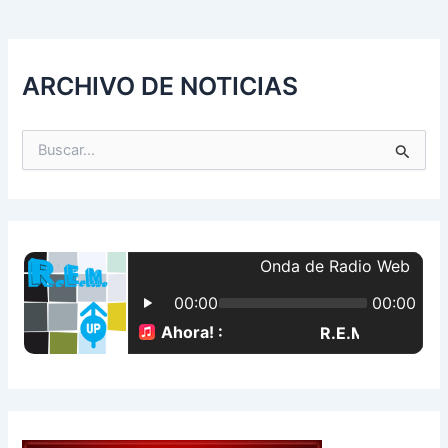
ARCHIVO DE NOTICIAS
B
u
s
c
a
r
p
o
r
: