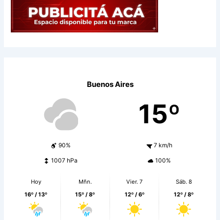
Buenos Aires
15º
90%
7 km/h
1007 hPa
100%
Hoy
Mñn.
Vier. 7
Sáb. 8
16º / 13º
15º / 8º
12º / 6º
12º / 8º