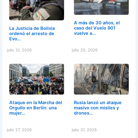
A más de 30 años, el
caso del Vuelo 901
La Justicia de Bolivia
vuelve a…
ordenó el arresto de
Evo…
julio 31, 2026
julio 20, 2026
Ataque en la Marcha del
Rusia lanzó un ataque
Orgullo en Berlín: una
masivo con misiles y
mujer…
drones…
julio 27, 2026
julio 31, 2026