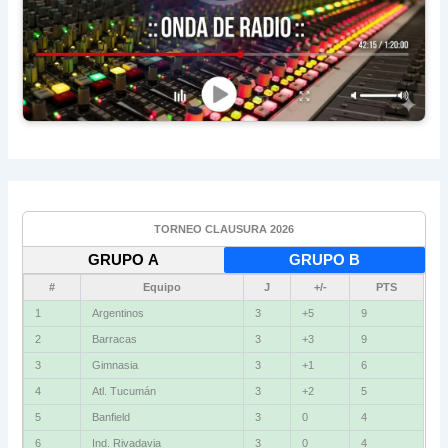
TORNEO CLAUSURA 2026
GRUPO A
GRUPO B
#
Equipo
J
+/-
PTS
1
Argentinos
3
+5
9
2
Barracas
3
+3
9
3
Gimnasia
3
+1
6
4
Atl. Tucumán
3
+2
5
5
Banfield
3
0
4
6
Ind. Rivadavia
3
0
4