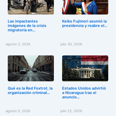
Las impactantes
Keiko Fujimori asumió la
imágenes de la crisis
presidencia y reabre el…
migratoria en…
agosto 2, 2026
julio 30, 2026
Qué es la Red Foxtrot, la
Estados Unidos advirtió
organización criminal…
a Nicaragua tras el
anuncio…
agosto 5, 2026
julio 22, 2026