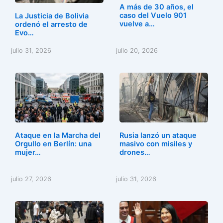
o
n
A más de 30 años, el
k
caso del Vuelo 901
La Justicia de Bolivia
vuelve a…
ordenó el arresto de
Evo…
julio 31, 2026
julio 20, 2026
Ataque en la Marcha del
Rusia lanzó un ataque
Orgullo en Berlín: una
masivo con misiles y
mujer…
drones…
julio 27, 2026
julio 31, 2026