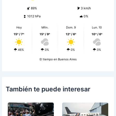
89%
3 km/h
1012 hPa
0%
Hoy
Mñn.
Dom. 9
Lun. 10
15º / 7º
15º / 9º
12º / 6º
10º / 6º
46%
0%
0%
0%
El tiempo en Buenos Aires
También te puede interesar