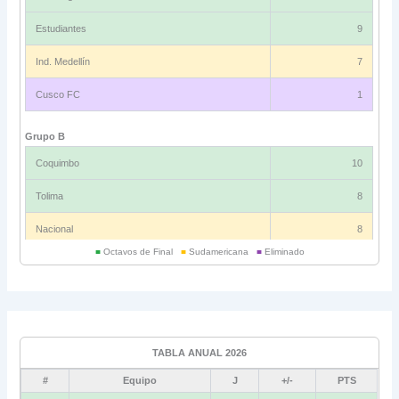
Estudiantes
9
Ind. Medellín
7
Cusco FC
1
Grupo B
Coquimbo
10
Tolima
8
Nacional
8
■
Octavos de Final
■
Sudamericana
■
Eliminado
Universitario
6
Grupo C
Ind. Rivadavia
16
TABLA ANUAL 2026
Fluminense
8
#
Equipo
J
+/-
PTS
Bolívar
5