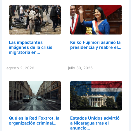
Las impactantes
Keiko Fujimori asumió la
imágenes de la crisis
presidencia y reabre el…
migratoria en…
agosto 2, 2026
julio 30, 2026
Qué es la Red Foxtrot, la
Estados Unidos advirtió
organización criminal…
a Nicaragua tras el
anuncio…