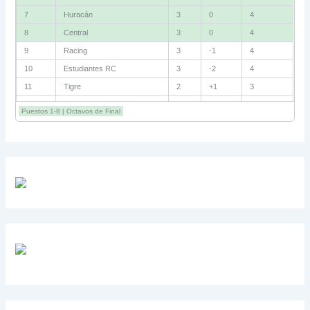
7
Huracán
3
0
4
8
Central
3
0
4
9
Racing
3
-1
4
10
Estudiantes RC
3
-2
4
11
Tigre
2
+1
3
12
Belgrano
2
0
3
Puestos 1-8 | Octavos de Final
13
Sarmiento
3
-1
3
14
Aldosivi
3
-2
1
15
River
3
-3
0