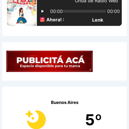
o
r
:
Buenos Aires
5º