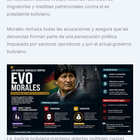
migratorias y medidas patrimoniales contra el ex
presidente boliviano.
Morales rechaza todas las acusaciones y asegura que las
denuncias forman parte de una persecución política
impulsada por sectores opositores y por el actual gobierno
boliviano.
La Justicia boliviana mantiene abiertas múltiples causas