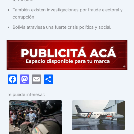
También existen investigaciones por fraude electoral y
corrupción.
Bolivia atraviesa una fuerte crisis política y social.
F
M
E
C
a
a
m
o
Te puede interesar:
c
st
ai
m
e
o
l
p
b
d
ar
o
o
tir