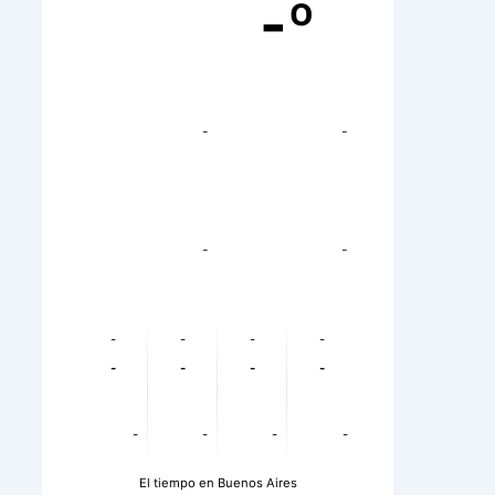
-º
-
-
-
-
-
-
-
-
-
-
-
-
-
-
-
-
El tiempo en Buenos Aires