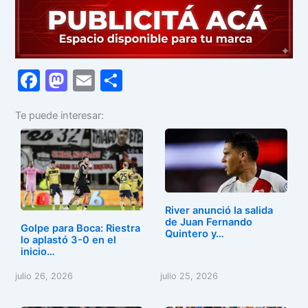
F
M
E
C
a
a
m
o
Te puede interesar:
c
st
ai
m
e
o
l
p
b
d
ar
o
o
tir
o
n
River anunció la salida
de Juan Fernando
k
Golpe para Boca: Riestra
Quintero y…
lo aplastó 3-0 en el
inicio…
julio 26, 2026
julio 25, 2026