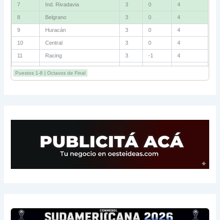
7
Ind. Rivadavia
3
0
4
8
Belgrano
3
0
4
9
Huracán
3
0
4
10
Central
3
0
4
11
Racing
3
-1
4
12
Estudiantes RC
3
-2
4
Puestos 1-8 | Octavos de Final
13
Sarmiento
3
-1
3
14
Aldosivi
3
-2
1
15
River
3
-3
0