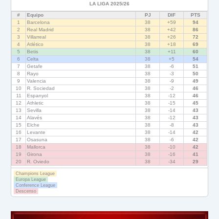
LA LIGA 2025/26
#
Equipo
PJ
DIF
PTS
1
Barcelona
38
+59
94
2
Real Madrid
38
+42
86
3
Villarreal
38
+26
72
4
Atlético
38
+18
69
5
Betis
38
+11
60
6
Celta
38
+5
54
7
Getafe
38
-6
51
8
Rayo
38
-3
50
9
Valencia
38
-9
49
10
R. Sociedad
38
-2
46
11
Espanyol
38
-12
46
12
Athletic
38
-15
45
13
Sevilla
38
-14
43
14
Alavés
38
-12
43
15
Elche
38
-8
43
16
Levante
38
-14
42
17
Osasuna
38
-6
42
18
Mallorca
38
-10
42
19
Girona
38
-16
41
20
R. Oviedo
38
-34
29
Champions League
Europa League
Conference League
Descenso