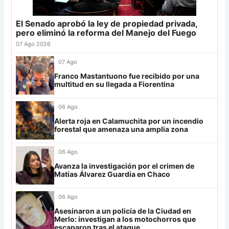
24
Atl. Tucumán
19
-3
19
25
Newell's
19
-12
19
El Senado aprobó la ley de propiedad privada,
Grupo G
26
Central Córdoba
19
-12
19
pero eliminó la reforma del Manejo del Fuego
LDU
12
27
Platense
19
-10
17
07 Ago 2026
28
Riestra
19
-6
14
Mirassol
12
07 Ago
29
Aldosivi
19
-15
9
Franco Mastantuono fue recibido por una
Lanús
9
multitud en su llegada a Fiorentina
30
Estudiantes RC
19
-21
9
Always Ready
3
06 Ago
Grupo H
Alerta roja en Calamuchita por un incendio
forestal que amenaza una amplia zona
IDV
13
06 Ago
Rosario Central
13
Avanza la investigación por el crimen de
UCV FC
9
Matías Álvarez Guardia en Chaco
Libertad
0
06 Ago
Asesinaron a un policía de la Ciudad en
Merlo: investigan a los motochorros que
escaparon tras el ataque