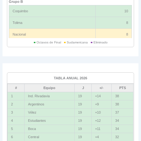
Grupo B
Coquimbo
10
Tolima
8
Nacional
8
■
Octavos de Final
■
Sudamericana
■
Eliminado
Universitario
6
Grupo C
Ind. Rivadavia
16
TABLA ANUAL 2026
Fluminense
8
#
Equipo
J
+/-
PTS
Bolívar
5
1
Ind. Rivadavia
19
+14
38
2
Argentinos
19
+9
38
La Guaira
3
3
Vélez
19
+10
37
Grupo D
4
Estudiantes
19
+12
34
5
Boca
19
+11
34
U. Católica
13
6
Central
19
+4
32
Cruzeiro
11