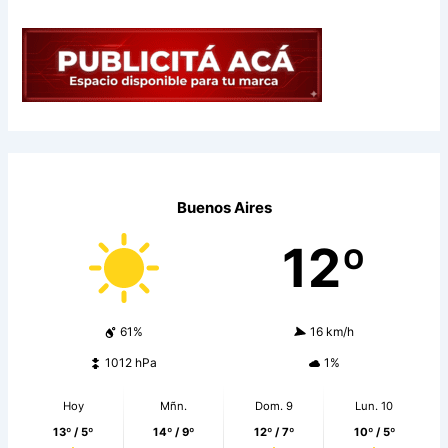
Buenos Aires
12º
61%
16 km/h
1012 hPa
1%
Hoy
Mñn.
Dom. 9
Lun. 10
13º / 5º
14º / 9º
12º / 7º
10º / 5º