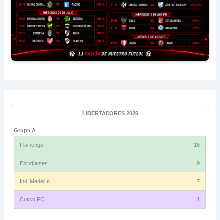
LIBERTADORES 2026
Grupo A
Flamengo
16
Estudiantes
9
Ind. Medellín
7
Cusco FC
1