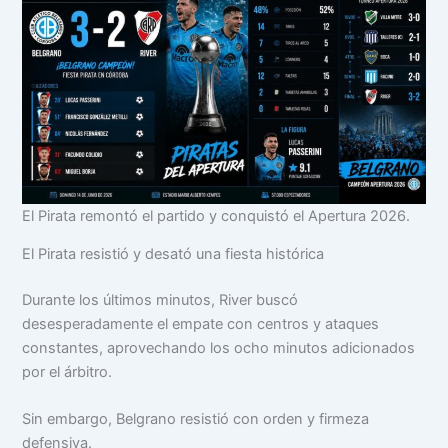
El Pirata remontó el partido y conquistó el Apertura 2026.
El Pirata resistió y desató una fiesta histórica
Durante los últimos minutos, River buscó
desesperadamente el empate con centros y ataques
constantes, aprovechando los ocho minutos adicionados
por el árbitro.
Sin embargo, Belgrano resistió con orden y firmeza
defensiva.