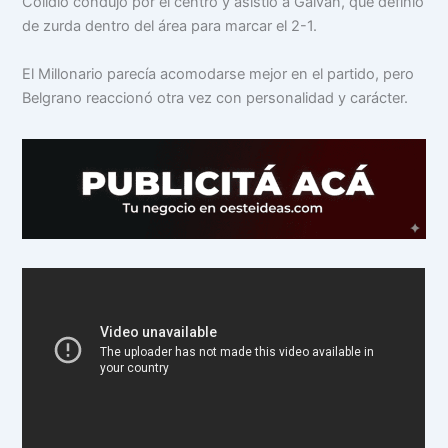
Colidio condujo por el centro y asistió a Galván, que definió
de zurda dentro del área para marcar el 2-1.
El Millonario parecía acomodarse mejor en el partido, pero
Belgrano reaccionó otra vez con personalidad y carácter.