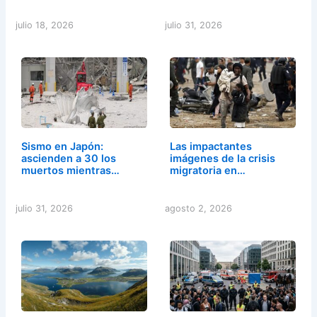
julio 18, 2026
julio 31, 2026
Sismo en Japón:
Las impactantes
ascienden a 30 los
imágenes de la crisis
muertos mientras…
migratoria en…
julio 31, 2026
agosto 2, 2026