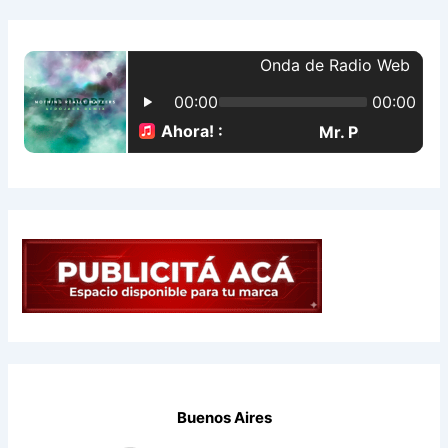
a
r
p
o
r
:
Buenos Aires