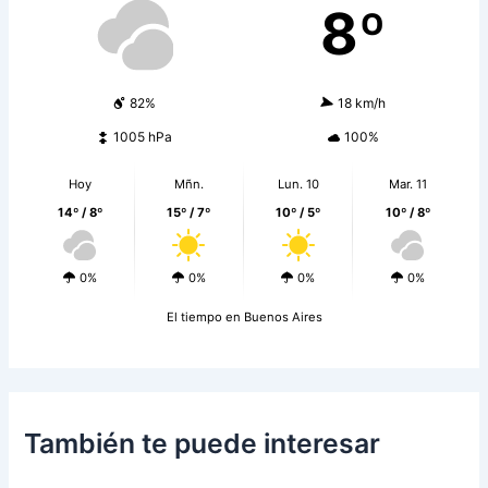
8º
82%
18 km/h
1005 hPa
100%
Hoy
Mñn.
Lun. 10
Mar. 11
14º / 8º
15º / 7º
10º / 5º
10º / 8º
0%
0%
0%
0%
El tiempo en Buenos Aires
También te puede interesar