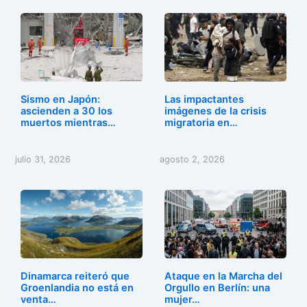
Sismo en Japón:
Las impactantes
ascienden a 30 los
imágenes de la crisis
muertos mientras…
migratoria en…
julio 31, 2026
agosto 2, 2026
Dinamarca reiteró que
Ataque en la Marcha del
Groenlandia no está en
Orgullo en Berlín: una
venta…
mujer…