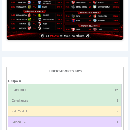
LIBERTADORES 2026
Grupo A
Flamengo
16
Estudiantes
9
Ind. Medellín
7
Cusco FC
1