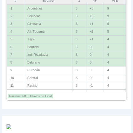
#
Equipo
J
+/-
PTS
1
Argentinos
3
+5
9
2
Barracas
3
+3
9
3
Gimnasia
3
+1
6
4
Atl. Tucumán
3
+2
5
5
Tigre
3
+1
4
6
Banfield
3
0
4
7
Ind. Rivadavia
3
0
4
8
Belgrano
3
0
4
9
Huracán
3
0
4
10
Central
3
0
4
11
Racing
3
-1
4
12
Estudiantes RC
3
-2
4
Puestos 1-8 | Octavos de Final
13
Sarmiento
3
-1
3
14
Aldosivi
3
-2
1
15
River
3
-3
0