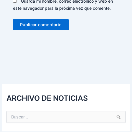
Guarda mi nombre, correo electrónico y web en
este navegador para la próxima vez que comente.
Alternative:
ARCHIVO DE NOTICIAS
B
u
s
c