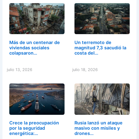
Más de un centenar de
Un terremoto de
viviendas sociales
magnitud 7,3 sacudió la
colapsaron…
costa del…
julio 13, 2026
julio 18, 2026
Crece la preocupación
Rusia lanzó un ataque
por la seguridad
masivo con misiles y
energética:…
drones…