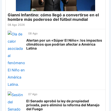
Junior
4
24
Atl. Tucumán
19
-3
19
25
Newell's
19
-12
19
Gianni Infantino: cómo llegó a convertirse en el
Grupo G
26
Central Córdoba
19
-12
19
hombre más poderoso del fútbol mundial
LDU
12
27
Platense
19
-10
17
08 Ago 2026
28
Riestra
19
-6
14
Mirassol
12
08 Ago
29
Aldosivi
19
-15
9
Alertan por un «Súper El Niño»: los impactos
Lanús
9
climáticos que podrían afectar a América
30
Estudiantes RC
19
-21
9
Latina
Always Ready
3
Grupo H
IDV
13
Rosario Central
13
UCV FC
9
07 Ago
Libertad
0
El Senado aprobó la ley de propiedad
privada, pero eliminó la reforma del Manejo
del Fuego