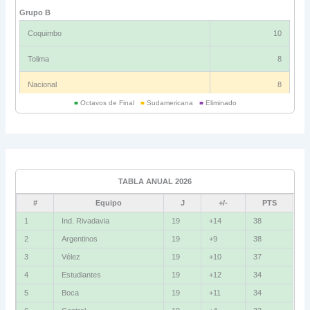
Grupo B
Coquimbo
10
Tolima
8
Nacional
8
■
Octavos de Final
■
Sudamericana
■
Eliminado
Universitario
6
Grupo C
Ind. Rivadavia
16
TABLA ANUAL 2026
Fluminense
8
#
Equipo
J
+/-
PTS
Bolívar
5
1
Ind. Rivadavia
19
+14
38
2
Argentinos
19
+9
38
La Guaira
3
3
Vélez
19
+10
37
Grupo D
4
Estudiantes
19
+12
34
5
Boca
19
+11
34
U. Católica
13