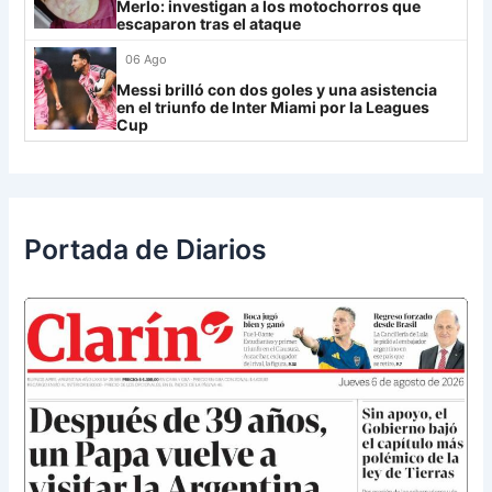
UCV FC
9
Merlo: investigan a los motochorros que
escaparon tras el ataque
Libertad
0
06 Ago
Messi brilló con dos goles y una asistencia
en el triunfo de Inter Miami por la Leagues
Cup
Portada de Diarios