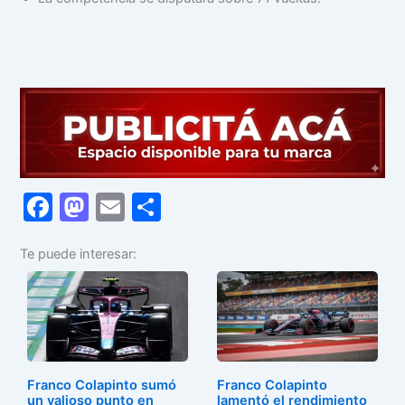
F
M
E
C
a
a
m
o
Te puede interesar:
c
st
ai
m
e
o
l
p
b
d
ar
o
o
tir
o
n
Franco Colapinto sumó
Franco Colapinto
un valioso punto en
lamentó el rendimiento