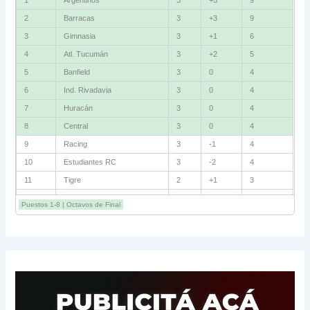
1
Argentinos
3
+5
9
2
Barracas
3
+3
9
3
Gimnasia
3
+1
6
4
Atl. Tucumán
3
+2
5
5
Banfield
3
0
4
6
Ind. Rivadavia
3
0
4
7
Huracán
3
0
4
8
Central
3
0
4
9
Racing
3
-1
4
10
Estudiantes RC
3
-2
4
11
Tigre
2
+1
3
12
Belgrano
2
0
3
Puestos 1-8 | Octavos de Final
13
Sarmiento
3
-1
3
14
Aldosivi
3
-2
1
15
River
3
-3
0