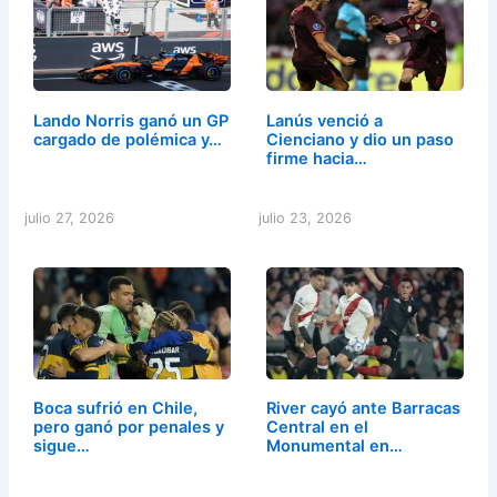
Lando Norris ganó un GP
Lanús venció a
cargado de polémica y…
Cienciano y dio un paso
firme hacia…
julio 27, 2026
julio 23, 2026
Boca sufrió en Chile,
River cayó ante Barracas
pero ganó por penales y
Central en el
sigue…
Monumental en…