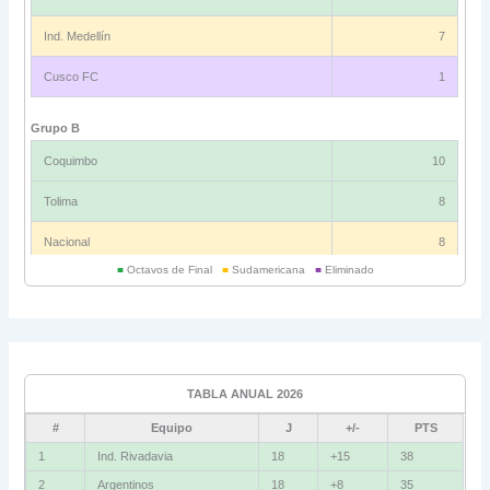
Ind. Medellín
7
Cusco FC
1
Grupo B
Coquimbo
10
Tolima
8
Nacional
8
■
Octavos de Final
■
Sudamericana
■
Eliminado
Universitario
6
Grupo C
Ind. Rivadavia
16
TABLA ANUAL 2026
Fluminense
8
#
Equipo
J
+/-
PTS
Bolívar
5
1
Ind. Rivadavia
18
+15
38
2
Argentinos
18
+8
35
La Guaira
3