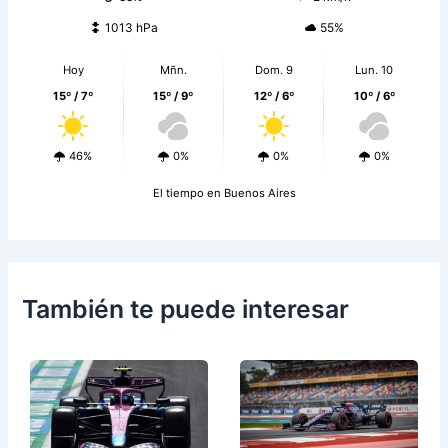
1013 hPa
55%
Hoy
Mñn.
Dom. 9
Lun. 10
15º / 7º
15º / 9º
12º / 6º
10º / 6º
46%
0%
0%
0%
El tiempo en Buenos Aires
También te puede interesar