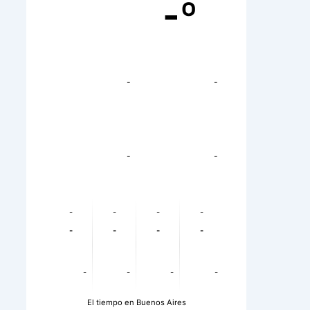
-º
-
-
-
-
-
-
-
-
-
-
-
-
-
-
-
-
El tiempo en Buenos Aires