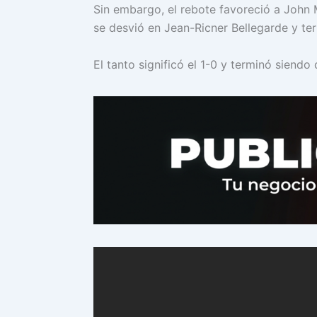
Sin embargo, el rebote favoreció a John
se desvió en Jean-Ricner Bellegarde y te
El tanto significó el 1-0 y terminó siendo 