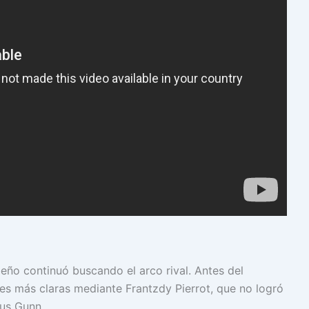
beño continuó buscando el arco rival. Antes del
s más claras mediante Frantzdy Pierrot, que no logró
us Gunn.