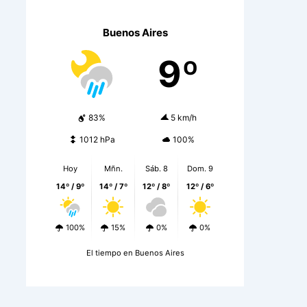
Buenos Aires
9º
83%
5 km/h
1012 hPa
100%
Hoy
Mñn.
Sáb. 8
Dom. 9
14º / 9º
14º / 7º
12º / 8º
12º / 6º
100%
15%
0%
0%
El tiempo en Buenos Aires