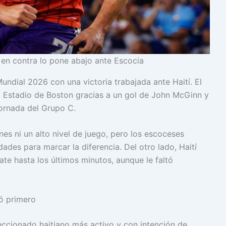
l en contra lo pone abajo ante Escocia
ndial 2026 con una victoria trabajada ante Haití. El
l Estadio de Boston gracias a un gol de John McGinn y
jornada del Grupo C.
s ni un alto nivel de juego, pero los escoceses
des para marcar la diferencia. Del otro lado, Haití
te hasta los últimos minutos, aunque le faltó
ó primero
ccionado haitiano más activo y con intención de