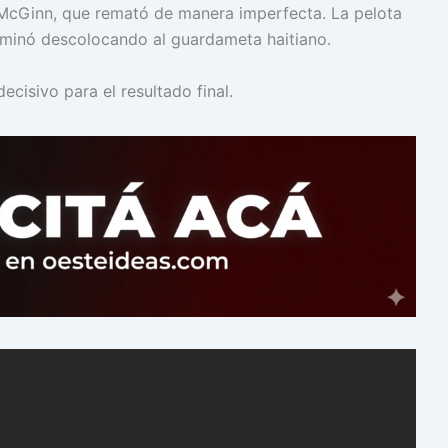
 McGinn, que remató de manera imperfecta. La pelota
rminó descolocando al guardameta haitiano.
decisivo para el resultado final.