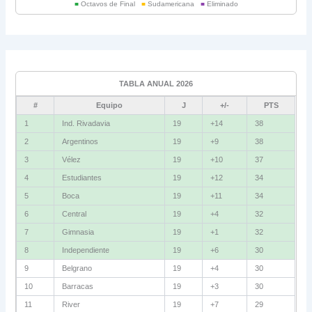
■
Octavos de Final
■
Sudamericana
■
Eliminado
Universitario
6
Grupo C
Ind. Rivadavia
16
TABLA ANUAL 2026
Fluminense
8
#
Equipo
J
+/-
PTS
Bolívar
5
1
Ind. Rivadavia
19
+14
38
2
Argentinos
19
+9
38
La Guaira
3
3
Vélez
19
+10
37
Grupo D
4
Estudiantes
19
+12
34
5
Boca
19
+11
34
U. Católica
13
6
Central
19
+4
32
Cruzeiro
11
7
Gimnasia
19
+1
32
Boca Jrs.
7
8
Independiente
19
+6
30
9
Belgrano
19
+4
30
Barcelona SC
3
10
Barracas
19
+3
30
11
River
19
+7
29
Grupo E