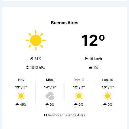
Buenos Aires
12º
61%
16 km/h
1012 hPa
1%
Hoy
Mñn.
Dom. 9
Lun. 10
13º / 5º
14º / 9º
12º / 7º
10º / 5º
46%
0%
0%
0%
El tiempo en Buenos Aires