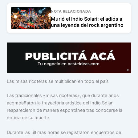
NOTA RELACIONADA
Murió el Indio Solari: el adiós a
una leyenda del rock argentino
Las misas ricoteras se multiplican en todo el país
Las tradicionales «misas ricoteras», que durante años
acompañaron la trayectoria artística del Indio Solari,
reaparecieron de manera espontánea tras conocerse la
noticia de su muerte.
Durante las últimas horas se registraron encuentros de