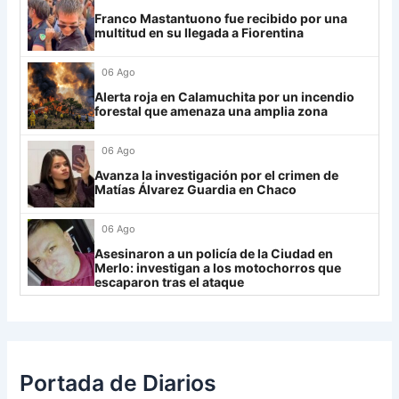
29
Aldosivi
19
-15
9
Franco Mastantuono fue recibido por una
Lanús
9
multitud en su llegada a Fiorentina
30
Estudiantes RC
19
-21
9
Always Ready
3
06 Ago
Grupo H
Alerta roja en Calamuchita por un incendio
forestal que amenaza una amplia zona
IDV
13
06 Ago
Rosario Central
13
Avanza la investigación por el crimen de
UCV FC
9
Matías Álvarez Guardia en Chaco
Libertad
0
06 Ago
Asesinaron a un policía de la Ciudad en
Merlo: investigan a los motochorros que
escaparon tras el ataque
Portada de Diarios