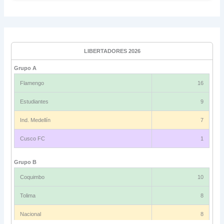
LIBERTADORES 2026
Grupo A
Flamengo
16
Estudiantes
9
Ind. Medellín
7
Cusco FC
1
Grupo B
Coquimbo
10
Tolima
8
Nacional
8