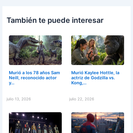
También te puede interesar
Murió a los 78 años Sam
Murió Kaylee Hottle, la
Neill, reconocido actor
actriz de Godzilla vs.
y…
Kong,…
julio 13, 2026
julio 22, 2026