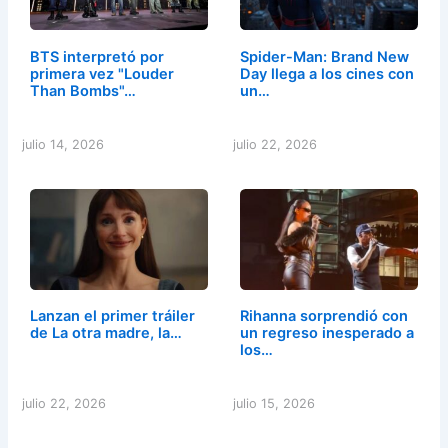
BTS interpretó por
Spider-Man: Brand New
primera vez "Louder
Day llega a los cines con
Than Bombs"…
un…
julio 14, 2026
julio 22, 2026
Lanzan el primer tráiler
Rihanna sorprendió con
de La otra madre, la…
un regreso inesperado a
los…
julio 22, 2026
julio 15, 2026