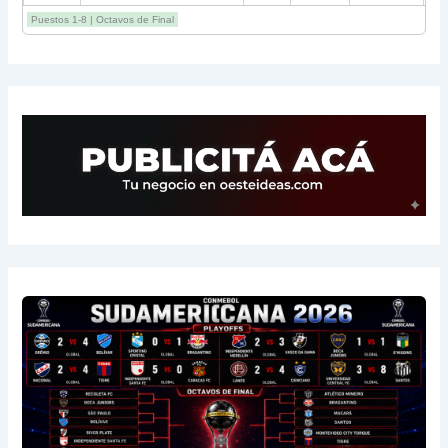
12
Estudiantes RC
3
-2
4
Puestos 1-8 | Octavos de Final
13
Sarmiento
3
-1
3
14
Aldosivi
3
-2
1
15
River
3
-3
0