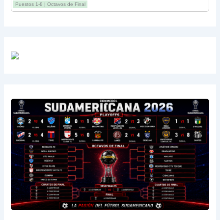
Puestos 1-8 | Octavos de Final
13
Sarmiento
3
-1
3
14
Aldosivi
3
-2
1
15
River
3
-3
0