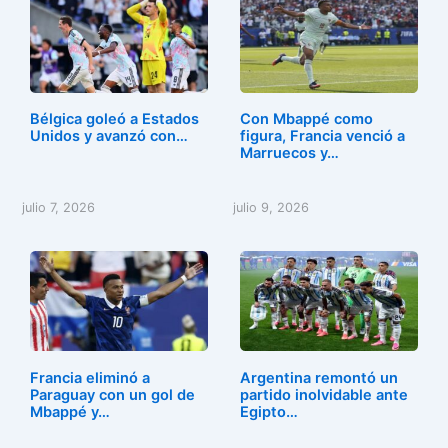
e
o
l
p
b
d
ar
o
o
tir
o
n
Bélgica goleó a Estados
Con Mbappé como
k
Unidos y avanzó con…
figura, Francia venció a
Marruecos y…
julio 7, 2026
julio 9, 2026
Francia eliminó a
Argentina remontó un
Paraguay con un gol de
partido inolvidable ante
Mbappé y…
Egipto…