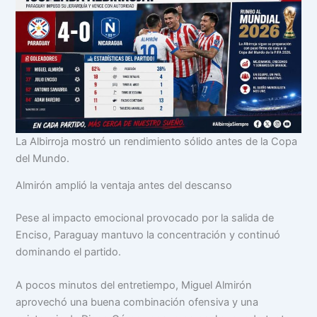
La Albirroja mostró un rendimiento sólido antes de la Copa
del Mundo.
Almirón amplió la ventaja antes del descanso
Pese al impacto emocional provocado por la salida de
Enciso, Paraguay mantuvo la concentración y continuó
dominando el partido.
A pocos minutos del entretiempo, Miguel Almirón
aprovechó una buena combinación ofensiva y una