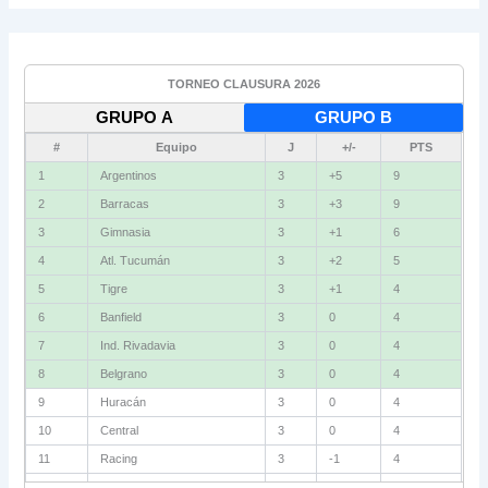
TORNEO CLAUSURA 2026
GRUPO A
GRUPO B
#
Equipo
J
+/-
PTS
1
Argentinos
3
+5
9
2
Barracas
3
+3
9
3
Gimnasia
3
+1
6
4
Atl. Tucumán
3
+2
5
5
Tigre
3
+1
4
6
Banfield
3
0
4
7
Ind. Rivadavia
3
0
4
8
Belgrano
3
0
4
9
Huracán
3
0
4
10
Central
3
0
4
11
Racing
3
-1
4
12
Estudiantes RC
3
-2
4