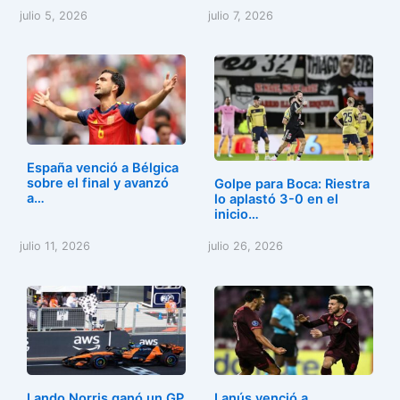
julio 5, 2026
julio 7, 2026
España venció a Bélgica
sobre el final y avanzó
Golpe para Boca: Riestra
a…
lo aplastó 3-0 en el
inicio…
julio 11, 2026
julio 26, 2026
Lando Norris ganó un GP
Lanús venció a