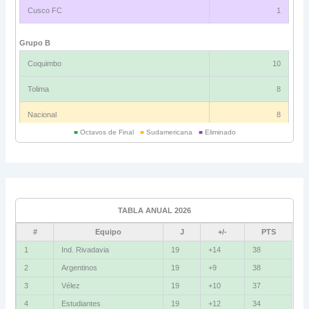
Cusco FC
1
Grupo B
Coquimbo
10
Tolima
8
Nacional
8
■
Octavos de Final
■
Sudamericana
■
Eliminado
Universitario
6
Grupo C
Ind. Rivadavia
16
TABLA ANUAL 2026
Fluminense
8
#
Equipo
J
+/-
PTS
Bolívar
5
1
Ind. Rivadavia
19
+14
38
2
Argentinos
19
+9
38
La Guaira
3
3
Vélez
19
+10
37
Grupo D
4
Estudiantes
19
+12
34