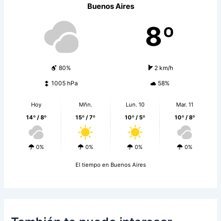
Buenos Aires
8º
80%
2 km/h
1005 hPa
58%
Hoy
Mñn.
Lun. 10
Mar. 11
14º / 8º
15º / 7º
10º / 5º
10º / 8º
0%
0%
0%
0%
El tiempo en Buenos Aires