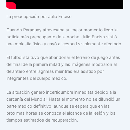
La preocupación por Julio Enciso
Cuando Paraguay atravesaba su mejor momento llegó la
noticia más preocupante de la noche. Julio Enciso sintió
una molestia física y cayó al césped visiblemente afectado.
El futbolista tuvo que abandonar el terreno de juego antes
del final de la primera mitad y las imágenes mostraron al
delantero entre lágrimas mientras era asistido por
integrantes del cuerpo médico.
La situación generó incertidumbre inmediata debido a la
cercanía del Mundial. Hasta el momento no se difundió un
parte médico definitivo, aunque se espera que en las
próximas horas se conozca el alcance de la lesión y los
tiempos estimados de recuperación.