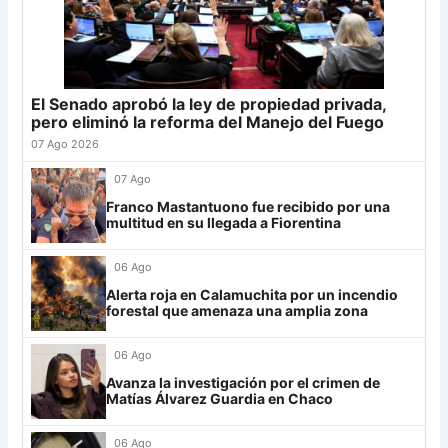
22
Banfield
19
-2
22
Sporting Cristal
6
23
Sarmiento
19
-8
22
Junior
4
24
Atl. Tucumán
19
-3
19
25
Newell's
19
-12
19
El Senado aprobó la ley de propiedad privada,
Grupo G
26
Central Córdoba
19
-12
19
pero eliminó la reforma del Manejo del Fuego
LDU
12
27
Platense
19
-10
17
07 Ago 2026
28
Riestra
19
-6
14
Mirassol
12
07 Ago
29
Aldosivi
19
-15
9
Franco Mastantuono fue recibido por una
Lanús
9
multitud en su llegada a Fiorentina
30
Estudiantes RC
19
-21
9
Always Ready
3
06 Ago
Grupo H
Alerta roja en Calamuchita por un incendio
forestal que amenaza una amplia zona
IDV
13
06 Ago
Rosario Central
13
Avanza la investigación por el crimen de
UCV FC
9
Matías Álvarez Guardia en Chaco
Libertad
0
06 Ago