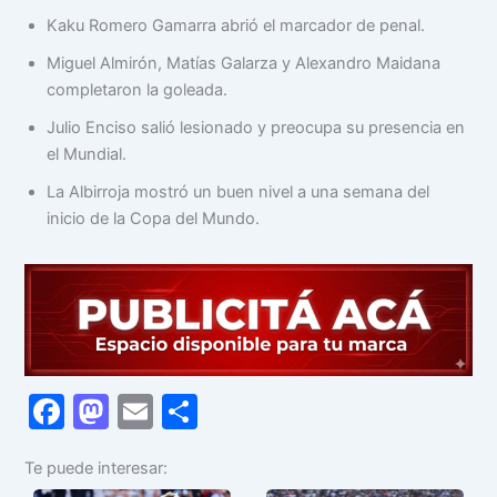
Kaku Romero Gamarra abrió el marcador de penal.
Miguel Almirón, Matías Galarza y Alexandro Maidana
completaron la goleada.
Julio Enciso salió lesionado y preocupa su presencia en
el Mundial.
La Albirroja mostró un buen nivel a una semana del
inicio de la Copa del Mundo.
F
M
E
C
a
a
m
o
Te puede interesar:
c
st
ai
m