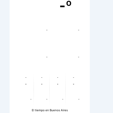
-º
-
-
-
-
-
-
-
-
-
-
-
-
-
-
-
-
El tiempo en Buenos Aires