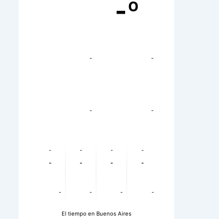
-º
-
-
-
-
-
-
-
-
-
-
-
-
-
-
-
-
El tiempo en Buenos Aires