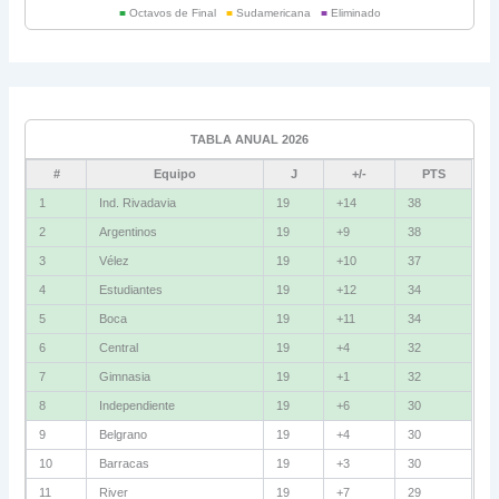
■
Octavos de Final
■
Sudamericana
■
Eliminado
Universitario
6
Grupo C
Ind. Rivadavia
16
TABLA ANUAL 2026
Fluminense
8
#
Equipo
J
+/-
PTS
Bolívar
5
1
Ind. Rivadavia
19
+14
38
2
Argentinos
19
+9
38
La Guaira
3
3
Vélez
19
+10
37
Grupo D
4
Estudiantes
19
+12
34
5
Boca
19
+11
34
U. Católica
13
6
Central
19
+4
32
Cruzeiro
11
7
Gimnasia
19
+1
32
Boca Jrs.
7
8
Independiente
19
+6
30
9
Belgrano
19
+4
30
Barcelona SC
3
10
Barracas
19
+3
30
11
River
19
+7
29
Grupo E