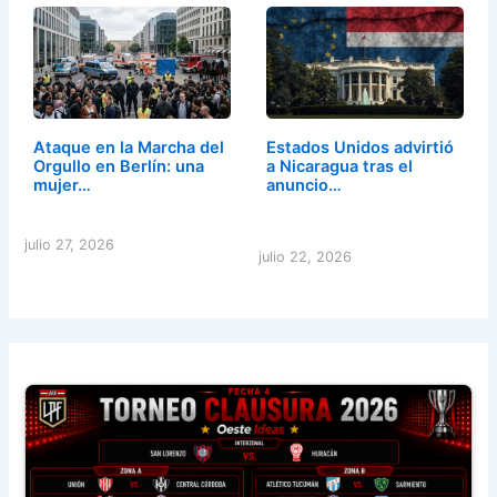
Ataque en la Marcha del
Estados Unidos advirtió
Orgullo en Berlín: una
a Nicaragua tras el
mujer…
anuncio…
julio 27, 2026
julio 22, 2026