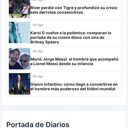
29
Aldosivi
19
-15
9
River perdió con Tigre y profundizó su crisis:
Lanús
9
seis derrotas consecutivas
30
Estudiantes RC
19
-21
9
Always Ready
3
08 Ago
Grupo H
Karol G vuelve a la polémica: comparan la
portada de su nuevo disco con una de
IDV
13
Britney Spears
08 Ago
Rosario Central
13
Murió Jorge Messi: el hombre que acompañó
UCV FC
9
a Lionel Messi desde su infancia
Libertad
0
08 Ago
Gianni Infantino: cómo llegó a convertirse en
el hombre más poderoso del fútbol mundial
Portada de Diarios