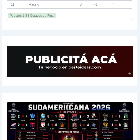
11
Racing
3
-1
4
12
Estudiantes RC
3
-2
4
Puestos 1-8 | Octavos de Final
13
Sarmiento
3
-1
3
14
Aldosivi
3
-2
1
15
River
3
-3
0