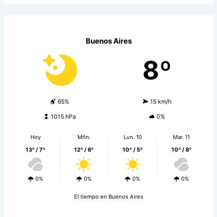
Buenos Aires
8º
65%
15 km/h
1015 hPa
0%
Hoy
Mñn.
Lun. 10
Mar. 11
13º / 7º
12º / 6º
10º / 5º
10º / 8º
0%
0%
0%
0%
El tiempo en Buenos Aires