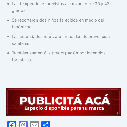
Las temperaturas previstas alcanzan entre 36 y 43
grados.
Se reportaron dos niños fallecidos en medio del
fenómeno.
Las autoridades reforzaron medidas de prevención
sanitaria.
También aumentó la preocupación por incendios
forestales.
F
M
E
C