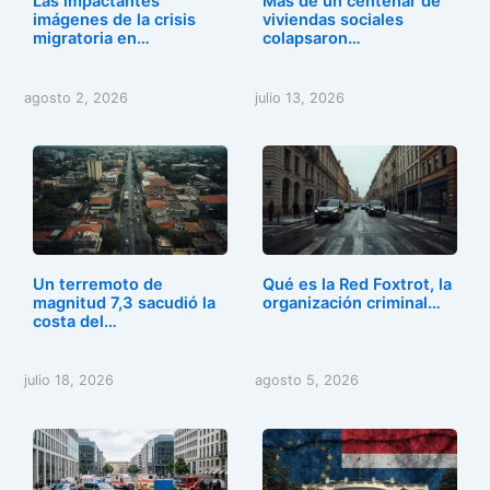
Las impactantes
Más de un centenar de
imágenes de la crisis
viviendas sociales
migratoria en…
colapsaron…
agosto 2, 2026
julio 13, 2026
Un terremoto de
Qué es la Red Foxtrot, la
magnitud 7,3 sacudió la
organización criminal…
costa del…
julio 18, 2026
agosto 5, 2026