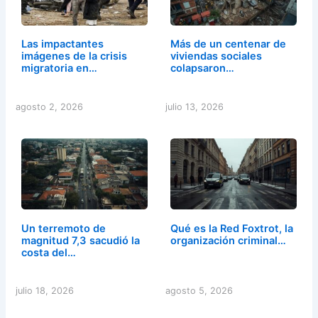
Las impactantes
Más de un centenar de
imágenes de la crisis
viviendas sociales
migratoria en…
colapsaron…
agosto 2, 2026
julio 13, 2026
Un terremoto de
Qué es la Red Foxtrot, la
magnitud 7,3 sacudió la
organización criminal…
costa del…
julio 18, 2026
agosto 5, 2026