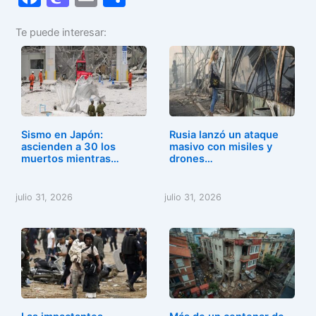
a
a
m
o
Te puede interesar:
c
st
ai
m
e
o
l
p
b
d
ar
o
o
tir
o
n
Sismo en Japón:
Rusia lanzó un ataque
k
ascienden a 30 los
masivo con misiles y
muertos mientras…
drones…
julio 31, 2026
julio 31, 2026