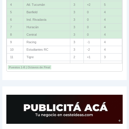
4
Atl. Tucumán
3
+2
5
5
Banfield
3
0
4
6
Ind. Rivadavia
3
0
4
7
Huracán
3
0
4
8
Central
3
0
4
9
Racing
3
-1
4
10
Estudiantes RC
3
-2
4
11
Tigre
2
+1
3
12
Belgrano
2
0
3
Puestos 1-8 | Octavos de Final
13
Sarmiento
3
-1
3
14
Aldosivi
3
-2
1
15
River
3
-3
0