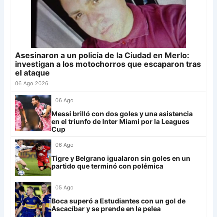
22
Tigre
17
+2
20
Sporting Cristal
6
23
Sarmiento
18
-9
19
Junior
4
24
Atl. Tucumán
18
-3
18
25
Newell's
18
-12
18
Asesinaron a un policía de la Ciudad en Merlo:
Grupo G
26
Platense
18
-6
17
investigan a los motochorros que escaparon tras
LDU
12
el ataque
27
Central Córdoba
18
-13
16
06 Ago 2026
28
Riestra
18
-5
14
Mirassol
12
29
Aldosivi
18
-14
9
06 Ago
Lanús
9
30
Estudiantes RC
18
-21
8
Messi brilló con dos goles y una asistencia
en el triunfo de Inter Miami por la Leagues
Always Ready
3
Cup
06 Ago
Grupo H
Tigre y Belgrano igualaron sin goles en un
IDV
13
partido que terminó con polémica
Rosario Central
13
05 Ago
UCV FC
9
Boca superó a Estudiantes con un gol de
Ascacíbar y se prende en la pelea
Libertad
0