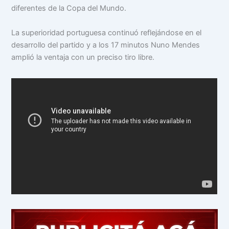
diferentes de la Copa del Mundo.
La superioridad portuguesa continuó reflejándose en el
desarrollo del partido y a los 17 minutos Nuno Mendes
amplió la ventaja con un preciso tiro libre.