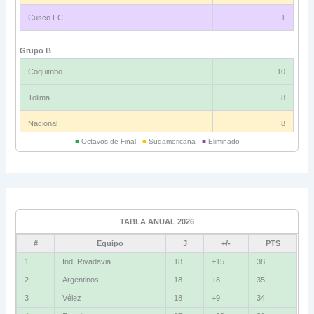
Cusco FC
1
Grupo B
Coquimbo
10
Tolima
8
Nacional
8
■
Octavos de Final
■
Sudamericana
■
Eliminado
Universitario
6
Grupo C
Ind. Rivadavia
16
TABLA ANUAL 2026
Fluminense
8
#
Equipo
J
+/-
PTS
Bolívar
5
1
Ind. Rivadavia
18
+15
38
2
Argentinos
18
+8
35
La Guaira
3
3
Vélez
18
+9
34
Grupo D