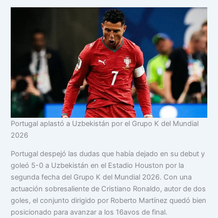
Portugal aplastó a Uzbekistán por el Grupo K del Mundial
2026
Portugal despejó las dudas que había dejado en su debut y
goleó 5-0 a Uzbekistán en el Estadio Houston por la
segunda fecha del Grupo K del Mundial 2026. Con una
actuación sobresaliente de Cristiano Ronaldo, autor de dos
goles, el conjunto dirigido por Roberto Martínez quedó bien
posicionado para avanzar a los 16avos de final.