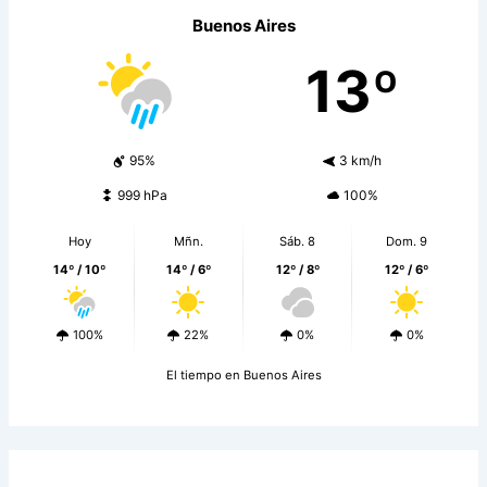
Buenos Aires
13º
95%
3 km/h
999 hPa
100%
Hoy
Mñn.
Sáb. 8
Dom. 9
14º / 10º
14º / 6º
12º / 8º
12º / 6º
100%
22%
0%
0%
El tiempo en Buenos Aires