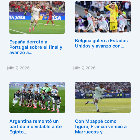
e
o
l
p
b
d
ar
o
o
tir
o
n
Bélgica goleó a Estados
España derrotó a
k
Unidos y avanzó con…
Portugal sobre el final y
avanzó a…
julio 7, 2026
julio 7, 2026
Argentina remontó un
Con Mbappé como
partido inolvidable ante
figura, Francia venció a
Egipto…
Marruecos y…