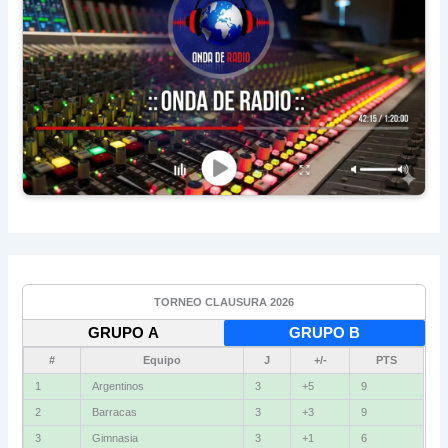
TORNEO CLAUSURA 2026
GRUPO A
GRUPO B
#
Equipo
J
+/-
PTS
1
Argentinos
3
+5
9
2
Barracas
3
+3
9
3
Gimnasia
3
+1
6