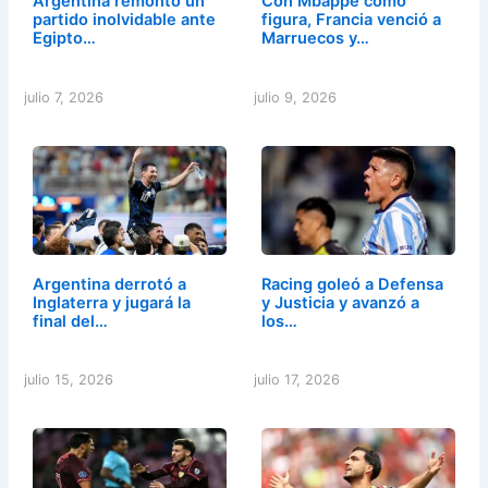
Argentina remontó un
Con Mbappé como
partido inolvidable ante
figura, Francia venció a
Egipto…
Marruecos y…
julio 7, 2026
julio 9, 2026
Argentina derrotó a
Racing goleó a Defensa
Inglaterra y jugará la
y Justicia y avanzó a
final del…
los…
julio 15, 2026
julio 17, 2026