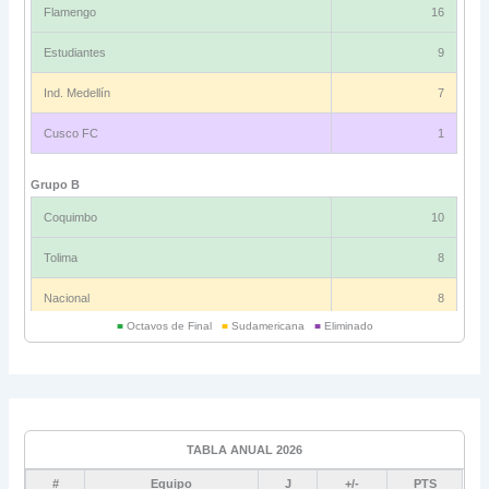
Flamengo
16
Estudiantes
9
Ind. Medellín
7
Cusco FC
1
Grupo B
Coquimbo
10
Tolima
8
Nacional
8
■
Octavos de Final
■
Sudamericana
■
Eliminado
Universitario
6
Grupo C
Ind. Rivadavia
16
TABLA ANUAL 2026
Fluminense
8
#
Equipo
J
+/-
PTS