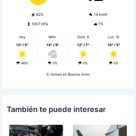
62%
14 km/h
1007 hPa
1%
Hoy
Mñn.
Dom. 9
Lun. 10
13º / 5º
14º / 9º
12º / 7º
10º / 5º
46%
0%
0%
0%
El tiempo en Buenos Aires
También te puede interesar