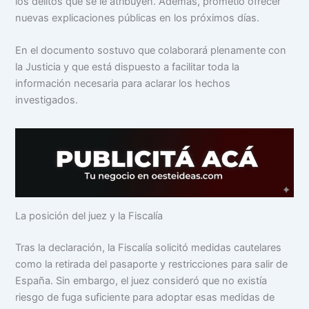
los delitos que se le atribuyen. Además, prometió ofrecer
nuevas explicaciones públicas en los próximos días.
En el documento sostuvo que colaborará plenamente con
la Justicia y que está dispuesto a facilitar toda la
información necesaria para aclarar los hechos
investigados.
La posición del juez y la Fiscalía
Tras la declaración, la Fiscalía solicitó medidas cautelares
como la retirada del pasaporte y restricciones para salir de
España. Sin embargo, el juez consideró que no existía
riesgo de fuga suficiente para adoptar esas medidas de