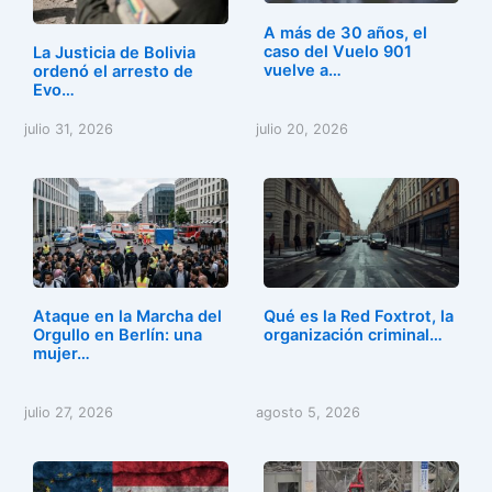
o
n
A más de 30 años, el
k
caso del Vuelo 901
La Justicia de Bolivia
vuelve a…
ordenó el arresto de
Evo…
julio 31, 2026
julio 20, 2026
Ataque en la Marcha del
Qué es la Red Foxtrot, la
Orgullo en Berlín: una
organización criminal…
mujer…
julio 27, 2026
agosto 5, 2026