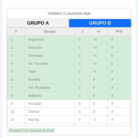
TORNEO CLAUSURA 2026
GRUPO A
GRUPO B
#
Equipo
J
+/-
PTS
1
Vélez
3
+4
9
2
Independiente
3
+2
6
3
Gimnasia (M)
3
+2
6
4
Instituto
3
+1
6
5
Newell's
3
0
4
6
Unión
3
-1
4
7
Boca
3
-2
4
8
Defensa
3
-2
4
9
Talleres
3
+1
3
10
Riestra
3
+1
3
11
Estudiantes
3
0
3
12
Lanús
3
-1
3
Puestos 1-8 | Octavos de Final
13
San Lorenzo
3
-1
3