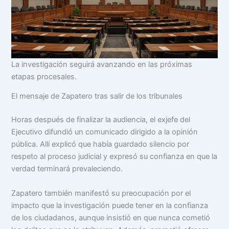
La investigación seguirá avanzando en las próximas
etapas procesales.
El mensaje de Zapatero tras salir de los tribunales
Horas después de finalizar la audiencia, el exjefe del
Ejecutivo difundió un comunicado dirigido a la opinión
pública. Allí explicó que había guardado silencio por
respeto al proceso judicial y expresó su confianza en que la
verdad terminará prevaleciendo.
Zapatero también manifestó su preocupación por el
impacto que la investigación puede tener en la confianza
de los ciudadanos, aunque insistió en que nunca cometió