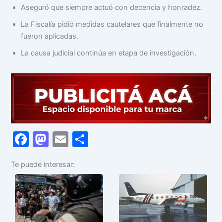
Aseguró que siempre actuó con decencia y honradez.
La Fiscalía pidió medidas cautelares que finalmente no
fueron aplicadas.
La causa judicial continúa en etapa de investigación.
F
M
E
C
a
a
m
o
Te puede interesar:
c
st
ai
m
e
o
l
p
b
d
ar
o
o
tir