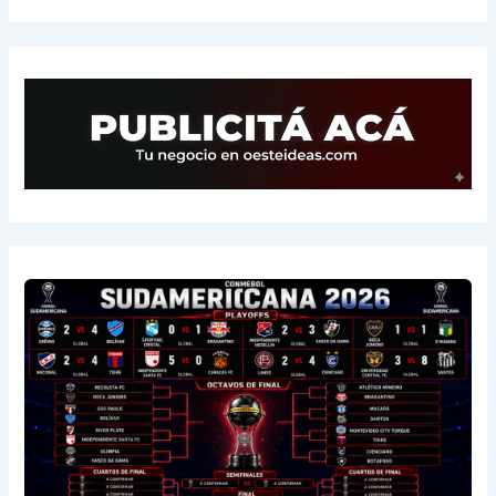
14
Central Córdoba
3
-2
3
15
Platense
3
-5
1