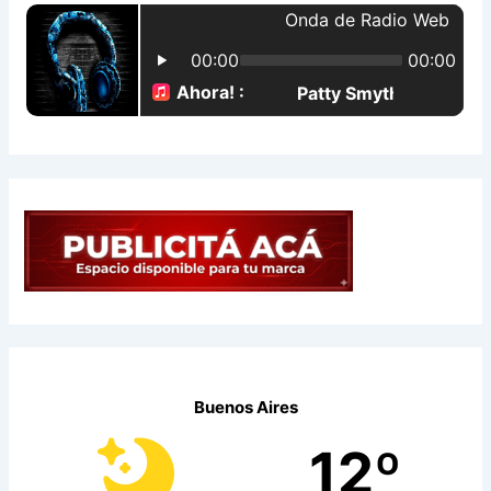
p
o
r
:
Buenos Aires
12º