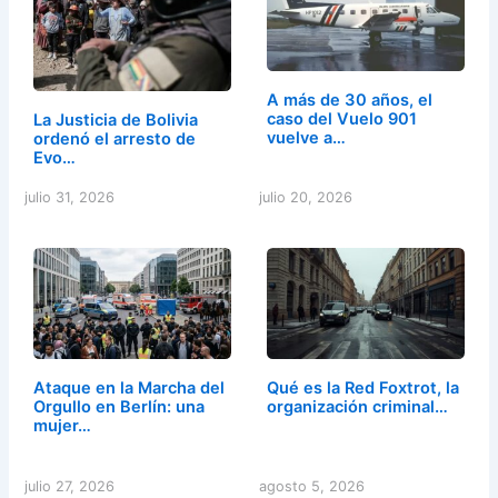
A más de 30 años, el
caso del Vuelo 901
La Justicia de Bolivia
vuelve a…
ordenó el arresto de
Evo…
julio 31, 2026
julio 20, 2026
Ataque en la Marcha del
Qué es la Red Foxtrot, la
Orgullo en Berlín: una
organización criminal…
mujer…
julio 27, 2026
agosto 5, 2026