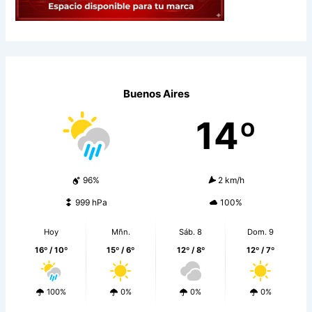
Buenos Aires
14º
96%
2 km/h
999 hPa
100%
Hoy
Mñn.
Sáb. 8
Dom. 9
16º / 10º
15º / 6º
12º / 8º
12º / 7º
100%
0%
0%
0%