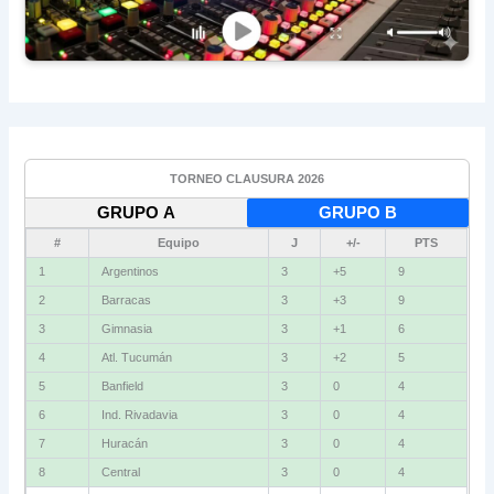
TORNEO CLAUSURA 2026
GRUPO A
GRUPO B
#
Equipo
J
+/-
PTS
1
Argentinos
3
+5
9
2
Barracas
3
+3
9
3
Gimnasia
3
+1
6
4
Atl. Tucumán
3
+2
5
5
Banfield
3
0
4
6
Ind. Rivadavia
3
0
4
7
Huracán
3
0
4
8
Central
3
0
4