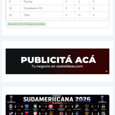
9
Racing
3
-1
4
10
Estudiantes RC
3
-2
4
11
Tigre
2
+1
3
12
Belgrano
2
0
3
Puestos 1-8 | Octavos de Final
13
Sarmiento
3
-1
3
14
Aldosivi
3
-2
1
15
River
3
-3
0