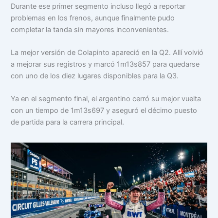
Durante ese primer segmento incluso llegó a reportar
problemas en los frenos, aunque finalmente pudo
completar la tanda sin mayores inconvenientes.
La mejor versión de Colapinto apareció en la Q2. Allí volvió
a mejorar sus registros y marcó 1m13s857 para quedarse
con uno de los diez lugares disponibles para la Q3.
Ya en el segmento final, el argentino cerró su mejor vuelta
con un tiempo de 1m13s697 y aseguró el décimo puesto
de partida para la carrera principal.