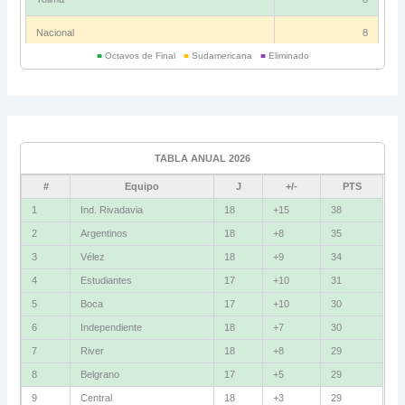
Nacional
8
■
Octavos de Final
■
Sudamericana
■
Eliminado
Universitario
6
Grupo C
Ind. Rivadavia
16
TABLA ANUAL 2026
Fluminense
8
#
Equipo
J
+/-
PTS
Bolívar
5
1
Ind. Rivadavia
18
+15
38
2
Argentinos
18
+8
35
La Guaira
3
3
Vélez
18
+9
34
Grupo D
4
Estudiantes
17
+10
31
5
Boca
17
+10
30
U. Católica
13
6
Independiente
18
+7
30
Cruzeiro
11
7
River
18
+8
29
Boca Jrs.
7
8
Belgrano
17
+5
29
9
Central
18
+3
29
Barcelona SC
3