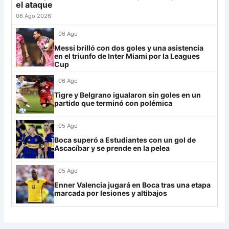
LDU
12
el ataque
27
Central Córdoba
18
-13
16
06 Ago 2026
28
Riestra
18
-5
14
Mirassol
12
29
Aldosivi
18
-14
9
06 Ago
Lanús
9
30
Estudiantes RC
18
-21
8
Messi brilló con dos goles y una asistencia
en el triunfo de Inter Miami por la Leagues
Always Ready
3
Cup
06 Ago
Grupo H
Tigre y Belgrano igualaron sin goles en un
IDV
13
partido que terminó con polémica
Rosario Central
13
05 Ago
UCV FC
9
Boca superó a Estudiantes con un gol de
Ascacíbar y se prende en la pelea
Libertad
0
05 Ago
Enner Valencia jugará en Boca tras una etapa
marcada por lesiones y altibajos