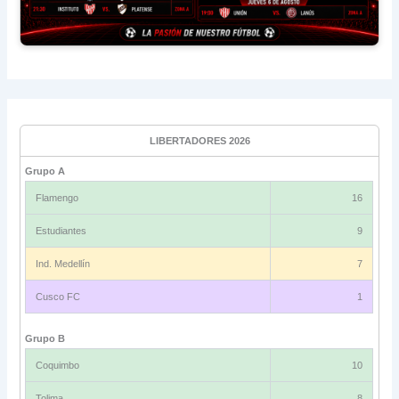
LIBERTADORES 2026
Grupo A
Flamengo
16
Estudiantes
9
Ind. Medellín
7
Cusco FC
1
Grupo B
Coquimbo
10
Tolima
8