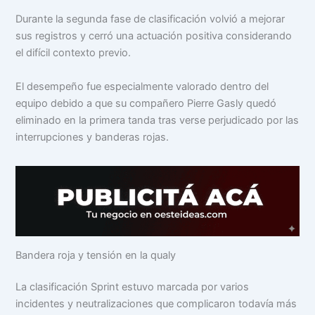
Durante la segunda fase de clasificación volvió a mejorar
sus registros y cerró una actuación positiva considerando
el difícil contexto previo.
El desempeño fue especialmente valorado dentro del
equipo debido a que su compañero Pierre Gasly quedó
eliminado en la primera tanda tras verse perjudicado por las
interrupciones y banderas rojas.
Bandera roja y tensión en la qualy
La clasificación Sprint estuvo marcada por varios
incidentes y neutralizaciones que complicaron todavía más