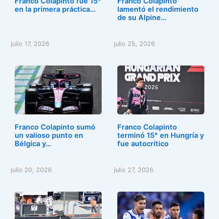
Franco Colapinto fue 15°
Franco Colapinto
k
en la primera práctica…
lamentó el rendimiento
de su Alpine…
julio 17, 2026
julio 25, 2026
Franco Colapinto sumó
Franco Colapinto
un valioso punto en
terminó 15° en Hungría y
Bélgica y…
fue autocrítico
julio 20, 2026
julio 27, 2026