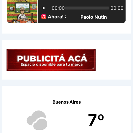
o
r
:
Buenos Aires
7º