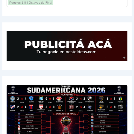
Puestos 1-8 | Octavos de Final
13
Sarmiento
3
-1
3
14
Aldosivi
3
-2
1
15
River
3
-3
0