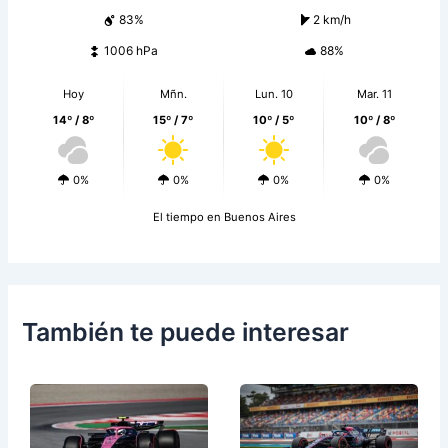
83%
2 km/h
1006 hPa
88%
Hoy
Mñn.
Lun. 10
Mar. 11
14º / 8º
15º / 7º
10º / 5º
10º / 8º
0%
0%
0%
0%
El tiempo en Buenos Aires
También te puede interesar