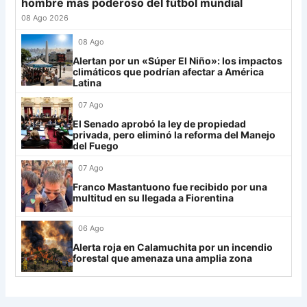
hombre más poderoso del fútbol mundial
LDU
12
27
Platense
19
-10
17
08 Ago 2026
28
Riestra
19
-6
14
Mirassol
12
08 Ago
29
Aldosivi
19
-15
9
Alertan por un «Súper El Niño»: los impactos
Lanús
9
climáticos que podrían afectar a América
30
Estudiantes RC
19
-21
9
Latina
Always Ready
3
07 Ago
Grupo H
El Senado aprobó la ley de propiedad
privada, pero eliminó la reforma del Manejo
IDV
13
del Fuego
Rosario Central
13
07 Ago
Franco Mastantuono fue recibido por una
UCV FC
9
multitud en su llegada a Fiorentina
Libertad
0
06 Ago
Alerta roja en Calamuchita por un incendio
forestal que amenaza una amplia zona