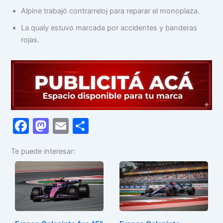
Alpine trabajó contrarreloj para reparar el monoplaza.
La qualy estuvo marcada por accidentes y banderas
rojas.
F
M
E
C
a
a
m
o
Te puede interesar:
c
st
ai
m
e
o
l
p
b
d
ar
o
o
tir
o
n