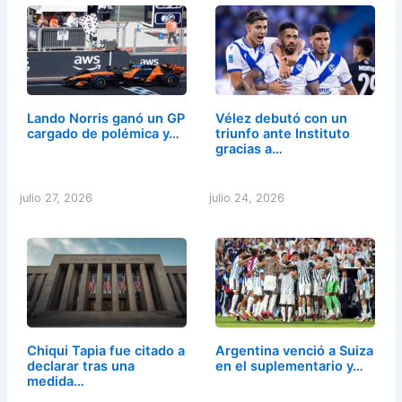
Lando Norris ganó un GP
Vélez debutó con un
cargado de polémica y…
triunfo ante Instituto
gracias a…
julio 27, 2026
julio 24, 2026
Chiqui Tapia fue citado a
Argentina venció a Suiza
declarar tras una
en el suplementario y…
medida…