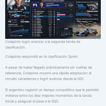
Colapinto logró avanzar a la segunda tanda de
clasificación.
Colapinto respondió en la clasificación Sprint
A pesar de haber llegado prácticamente sin vueltas de
referencia, Colapinto mostró una rápida adaptación al
circuito canadiense y logró avanzar desde la SQ1.
El argentino registró un tiempo competitivo que le permitió
meterse entre los diez mejores momentos de la tanda
inicial y asegurar el pase a la SQ2.