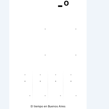
-º
-
-
-
-
-
-
-
-
-
-
-
-
-
-
-
-
El tiempo en Buenos Aires