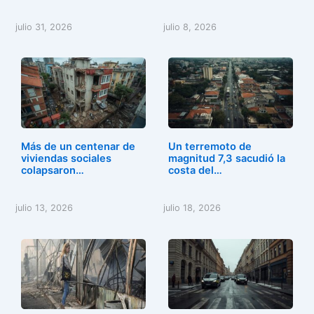
julio 31, 2026
julio 8, 2026
Más de un centenar de
Un terremoto de
viviendas sociales
magnitud 7,3 sacudió la
colapsaron…
costa del…
julio 13, 2026
julio 18, 2026