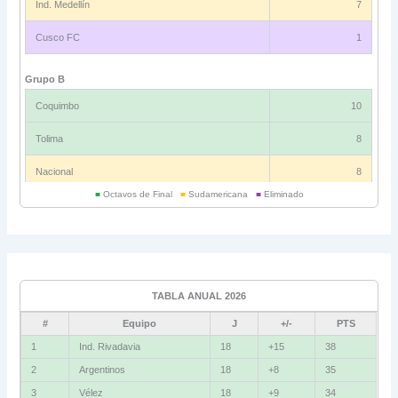
Ind. Medellín
7
Cusco FC
1
Grupo B
Coquimbo
10
Tolima
8
Nacional
8
■
Octavos de Final
■
Sudamericana
■
Eliminado
Universitario
6
Grupo C
Ind. Rivadavia
16
TABLA ANUAL 2026
Fluminense
8
#
Equipo
J
+/-
PTS
Bolívar
5
1
Ind. Rivadavia
18
+15
38
2
Argentinos
18
+8
35
La Guaira
3
3
Vélez
18
+9
34