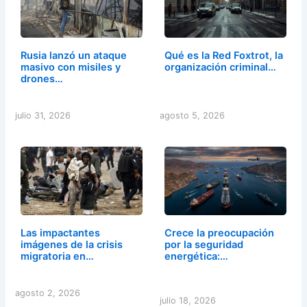
Rusia lanzó un ataque
Qué es la Red Foxtrot, la
masivo con misiles y
organización criminal…
drones…
julio 31, 2026
agosto 5, 2026
Las impactantes
Crece la preocupación
imágenes de la crisis
por la seguridad
migratoria en…
energética:…
agosto 2, 2026
julio 18, 2026