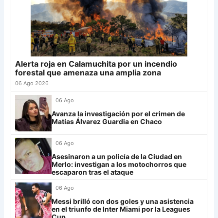
Palmeiras
11
21
Banfield
18
-2
21
22
Tigre
17
+2
20
Sporting Cristal
6
23
Sarmiento
18
-9
19
Junior
4
24
Atl. Tucumán
18
-3
18
25
Newell's
18
-12
18
Alerta roja en Calamuchita por un incendio
Grupo G
26
Platense
18
-6
17
forestal que amenaza una amplia zona
LDU
12
27
Central Córdoba
18
-13
16
06 Ago 2026
28
Riestra
18
-5
14
Mirassol
12
06 Ago
29
Aldosivi
18
-14
9
Avanza la investigación por el crimen de
Lanús
9
Matías Álvarez Guardia en Chaco
30
Estudiantes RC
18
-21
8
Always Ready
3
06 Ago
Grupo H
Asesinaron a un policía de la Ciudad en
Merlo: investigan a los motochorros que
IDV
13
escaparon tras el ataque
06 Ago
Rosario Central
13
Messi brilló con dos goles y una asistencia
UCV FC
9
en el triunfo de Inter Miami por la Leagues
Cup