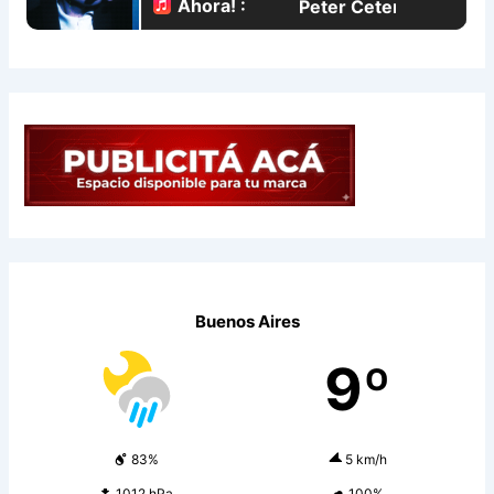
Buenos Aires
9º
83%
5 km/h
1012 hPa
100%