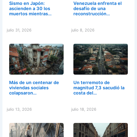
Sismo en Japón:
Venezuela enfrenta el
ascienden a 30 los
desafío de una
muertos mientras…
reconstrucción…
julio 31, 2026
julio 8, 2026
Más de un centenar de
Un terremoto de
viviendas sociales
magnitud 7,3 sacudió la
colapsaron…
costa del…
julio 13, 2026
julio 18, 2026