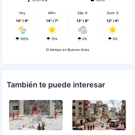
Hoy
Mñn.
Sáb. 8
Dom. 9
14º / 9º
14º / 7º
12º / 8º
12º / 6º
100%
15%
0%
0%
El tiempo en Buenos Aires
También te puede interesar