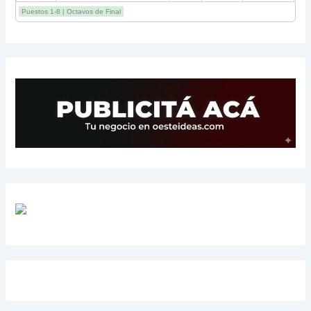
12
Belgrano
2
0
3
Puestos 1-8 | Octavos de Final
13
Sarmiento
3
-1
3
14
Aldosivi
3
-2
1
15
River
3
-3
0