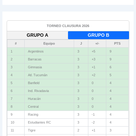
TORNEO CLAUSURA 2026
GRUPO A
GRUPO B
#
Equipo
J
+/-
PTS
1
Argentinos
3
+5
9
2
Barracas
3
+3
9
3
Gimnasia
3
+1
6
4
Atl. Tucumán
3
+2
5
5
Banfield
3
0
4
6
Ind. Rivadavia
3
0
4
7
Huracán
3
0
4
8
Central
3
0
4
9
Racing
3
-1
4
10
Estudiantes RC
3
-2
4
11
Tigre
2
+1
3