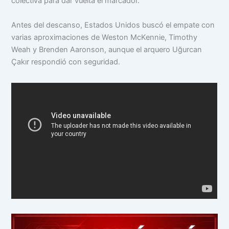
colectiva para dar vuelta el marcador.
Antes del descanso, Estados Unidos buscó el empate con
varias aproximaciones de Weston McKennie, Timothy
Weah y Brenden Aaronson, aunque el arquero Uğurcan
Çakır respondió con seguridad.