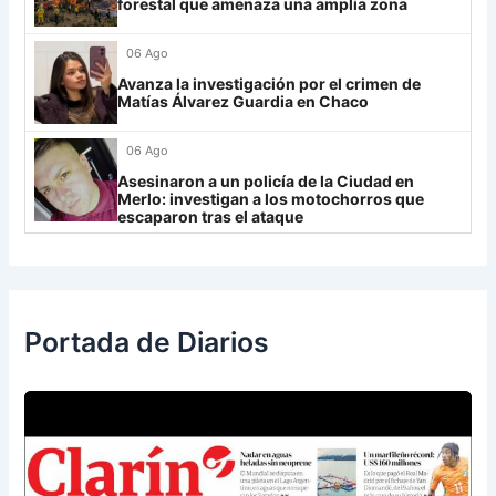
forestal que amenaza una amplia zona
IDV
13
06 Ago
Rosario Central
13
Avanza la investigación por el crimen de
UCV FC
9
Matías Álvarez Guardia en Chaco
Libertad
0
06 Ago
Asesinaron a un policía de la Ciudad en
Merlo: investigan a los motochorros que
escaparon tras el ataque
Portada de Diarios