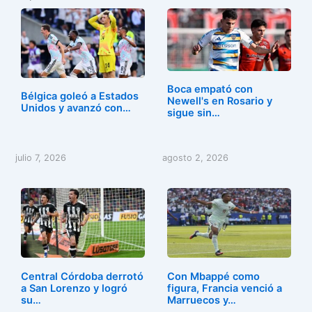
c
st
ai
m
e
o
l
p
b
d
ar
o
o
tir
o
n
Boca empató con
Bélgica goleó a Estados
Newell's en Rosario y
k
Unidos y avanzó con…
sigue sin…
julio 7, 2026
agosto 2, 2026
Central Córdoba derrotó
Con Mbappé como
a San Lorenzo y logró
figura, Francia venció a
su…
Marruecos y…