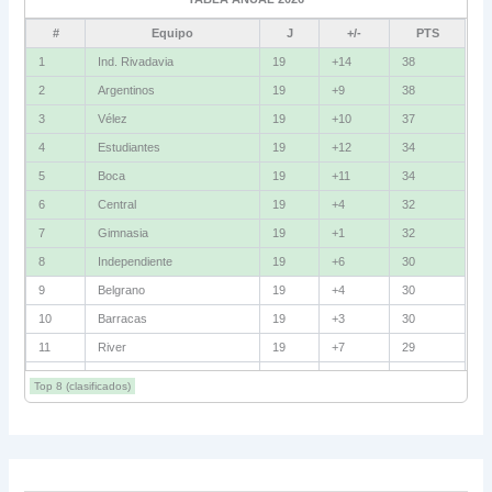
Fluminense
8
#
Equipo
J
+/-
PTS
Bolívar
5
1
Ind. Rivadavia
19
+14
38
2
Argentinos
19
+9
38
La Guaira
3
3
Vélez
19
+10
37
Grupo D
4
Estudiantes
19
+12
34
5
Boca
19
+11
34
U. Católica
13
6
Central
19
+4
32
Cruzeiro
11
7
Gimnasia
19
+1
32
Boca Jrs.
7
8
Independiente
19
+6
30
9
Belgrano
19
+4
30
Barcelona SC
3
10
Barracas
19
+3
30
11
River
19
+7
29
Grupo E
12
Talleres
19
+5
29
Corinthians
11
Top 8 (clasificados)
13
Lanús
19
+2
27
Platense
10
14
Instituto
19
+1
27
15
Huracán
19
+4
26
Santa Fe
8
16
Unión
19
+3
25