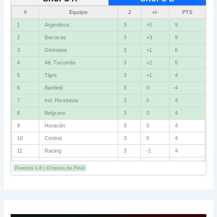
#
Equipo
J
+/-
PTS
1
Argentinos
3
+5
9
2
Barracas
3
+3
9
3
Gimnasia
3
+1
6
4
Atl. Tucumán
3
+2
5
5
Tigre
3
+1
4
6
Banfield
3
0
4
7
Ind. Rivadavia
3
0
4
8
Belgrano
3
0
4
9
Huracán
3
0
4
10
Central
3
0
4
11
Racing
3
-1
4
12
Estudiantes RC
3
-2
4
Puestos 1-8 | Octavos de Final
13
Sarmiento
3
-1
3
14
Aldosivi
3
-2
1
15
River
3
-3
0