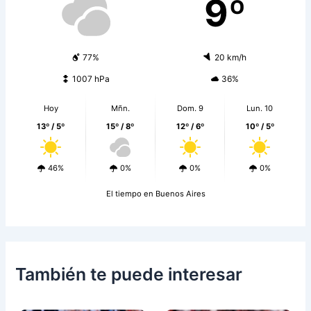
9º
77%
20 km/h
1007 hPa
36%
Hoy
Mñn.
Dom. 9
Lun. 10
13º / 5º
15º / 8º
12º / 6º
10º / 5º
46%
0%
0%
0%
El tiempo en Buenos Aires
También te puede interesar