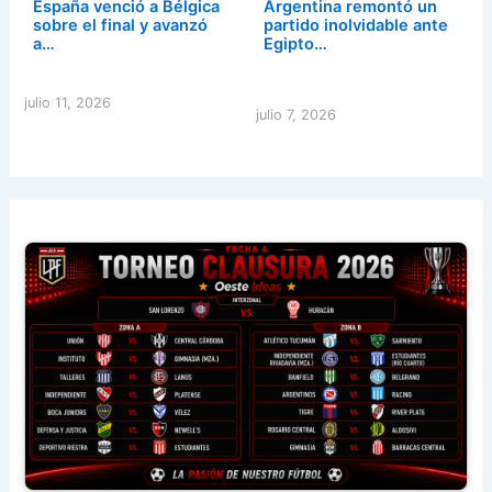
España venció a Bélgica
Argentina remontó un
sobre el final y avanzó
partido inolvidable ante
a…
Egipto…
julio 11, 2026
julio 7, 2026