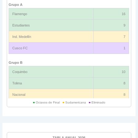
Grupo A
Flamengo
16
Estudiantes
9
Ind. Medellín
7
Cusco FC
1
Grupo B
Coquimbo
10
Tolima
8
Nacional
8
■
Octavos de Final
■
Sudamericana
■
Eliminado
Universitario
6
Grupo C
Ind. Rivadavia
16
TABLA ANUAL 2026