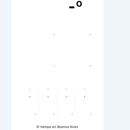
-º
-
-
-
-
-
-
-
-
-
-
-
-
-
-
-
-
El tiempo en Buenos Aires