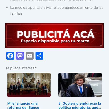
La medida apunta a aliviar el sobreendeudamiento de las
familias.
F
M
E
C
a
a
m
o
Te puede interesar:
c
st
ai
m
e
o
l
p
b
d
ar
o
o
tir
o
n
Milei anunció una
El Gobierno endureció la
reforma del Banco
política migratoria: qué…