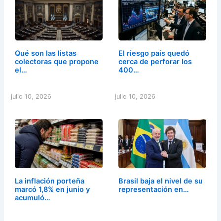
Qué son las listas
El riesgo país quedó
colectoras que propone
cerca de perforar los
el…
400…
julio 10, 2026
julio 10, 2026
La inflación porteña
Brasil baja el nivel de su
marcó 1,8% en junio y
representación en…
acumuló…