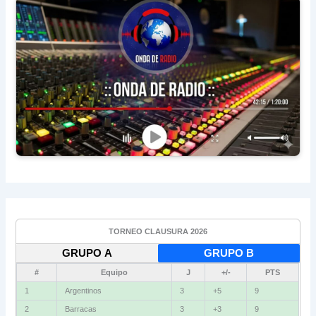
TORNEO CLAUSURA 2026
GRUPO A
GRUPO B
#
Equipo
J
+/-
PTS
1
Argentinos
3
+5
9
2
Barracas
3
+3
9