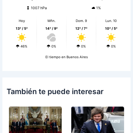
1007 hPa
1%
Hoy
Mñn.
Dom. 9
Lun. 10
13º / 5º
14º / 9º
12º / 7º
10º / 5º
46%
0%
0%
0%
El tiempo en Buenos Aires
También te puede interesar