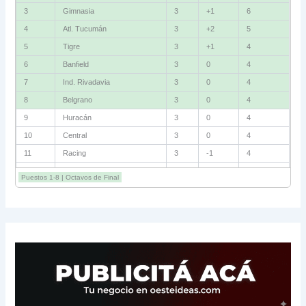
3
Gimnasia
3
+1
6
4
Atl. Tucumán
3
+2
5
5
Tigre
3
+1
4
6
Banfield
3
0
4
7
Ind. Rivadavia
3
0
4
8
Belgrano
3
0
4
9
Huracán
3
0
4
10
Central
3
0
4
11
Racing
3
-1
4
12
Estudiantes RC
3
-2
4
Puestos 1-8 | Octavos de Final
13
Sarmiento
3
-1
3
14
Aldosivi
3
-2
1
15
River
3
-3
0