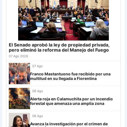
20
Tigre
19
+4
24
Palmeiras
11
21
Defensa
19
-5
23
22
Banfield
19
-2
22
Sporting Cristal
6
23
Sarmiento
19
-8
22
Junior
4
24
Atl. Tucumán
19
-3
19
25
Newell's
19
-12
19
El Senado aprobó la ley de propiedad privada,
Grupo G
26
Central Córdoba
19
-12
19
pero eliminó la reforma del Manejo del Fuego
LDU
12
27
Platense
19
-10
17
07 Ago 2026
28
Riestra
19
-6
14
Mirassol
12
07 Ago
29
Aldosivi
19
-15
9
Franco Mastantuono fue recibido por una
Lanús
9
multitud en su llegada a Fiorentina
30
Estudiantes RC
19
-21
9
Always Ready
3
06 Ago
Grupo H
Alerta roja en Calamuchita por un incendio
forestal que amenaza una amplia zona
IDV
13
06 Ago
Rosario Central
13
Avanza la investigación por el crimen de