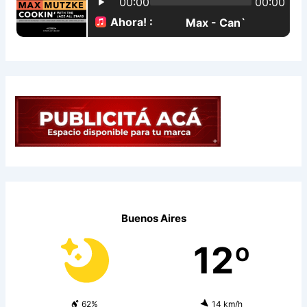
:
Buenos Aires
12º
62%
14 km/h