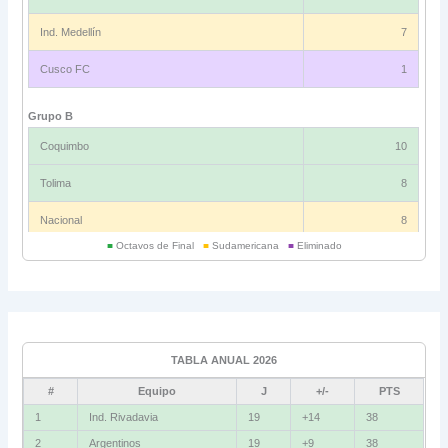
Ind. Medellín
7
Cusco FC
1
Grupo B
Coquimbo
10
Tolima
8
Nacional
8
■
Octavos de Final
■
Sudamericana
■
Eliminado
Universitario
6
Grupo C
Ind. Rivadavia
16
TABLA ANUAL 2026
Fluminense
8
#
Equipo
J
+/-
PTS
Bolívar
5
1
Ind. Rivadavia
19
+14
38
2
Argentinos
19
+9
38
La Guaira
3