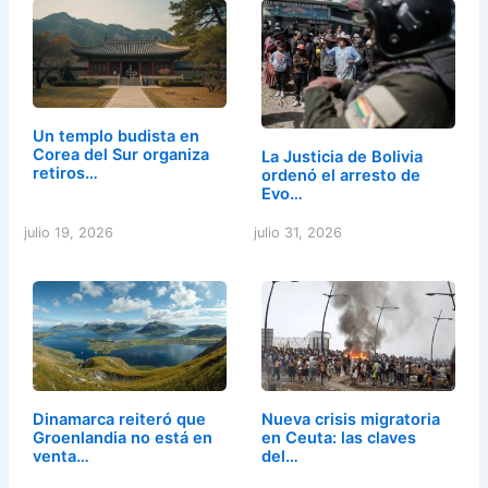
Un templo budista en
Corea del Sur organiza
La Justicia de Bolivia
retiros…
ordenó el arresto de
Evo…
julio 19, 2026
julio 31, 2026
Dinamarca reiteró que
Nueva crisis migratoria
Groenlandia no está en
en Ceuta: las claves
venta…
del…