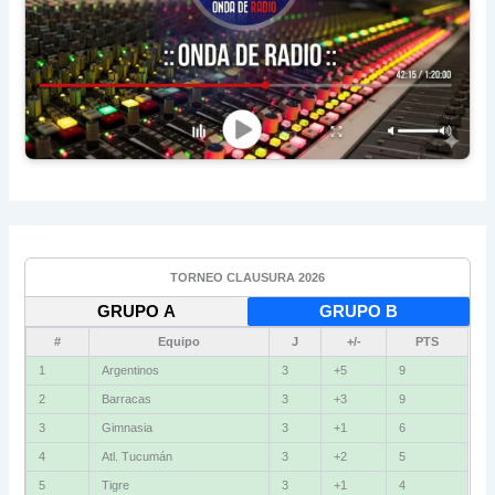
TORNEO CLAUSURA 2026
GRUPO A
GRUPO B
#
Equipo
J
+/-
PTS
1
Argentinos
3
+5
9
2
Barracas
3
+3
9
3
Gimnasia
3
+1
6
4
Atl. Tucumán
3
+2
5
5
Tigre
3
+1
4