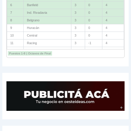
6
Banfield
3
0
4
7
Ind. Rivadavia
3
0
4
8
Belgrano
3
0
4
9
Huracán
3
0
4
10
Central
3
0
4
11
Racing
3
-1
4
12
Estudiantes RC
3
-2
4
Puestos 1-8 | Octavos de Final
13
Sarmiento
3
-1
3
14
Aldosivi
3
-2
1
15
River
3
-3
0