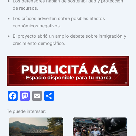
Los defensores hablan de sostenibilidad y protección
de recursos.
Los críticos advierten sobre posibles efectos
económicos negativos.
El proyecto abrió un amplio debate sobre inmigración y
crecimiento demográfico.
F
M
E
C
a
a
m
o
Te puede interesar:
c
st
ai
m
e
o
l
p
b
d
ar