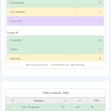
Estudiantes
9
Ind. Medellín
7
Cusco FC
1
Grupo B
Coquimbo
10
Tolima
8
Nacional
8
■
Octavos de Final
■
Sudamericana
■
Eliminado
Universitario
6
Grupo C
Ind. Rivadavia
16
TABLA ANUAL 2026
Fluminense
8
#
Equipo
J
+/-
PTS
Bolívar
5
1
Ind. Rivadavia
19
+14
38