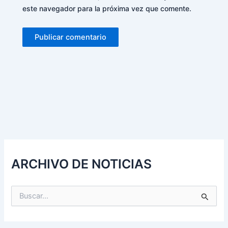
este navegador para la próxima vez que comente.
Alternative:
ARCHIVO DE NOTICIAS
B
u
s
c