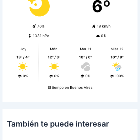
6º
76%
19 km/h
1031 hPa
0%
Hoy
Mñn.
Mar. 11
Miér. 12
13º / 4º
12º / 3º
10º / 6º
10º / 9º
0%
0%
0%
100%
El tiempo en Buenos Aires
También te puede interesar