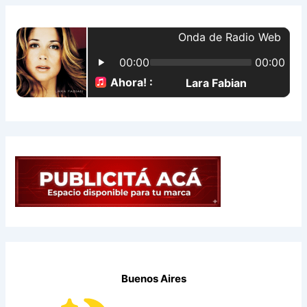
a
r
p
o
r
:
Buenos Aires