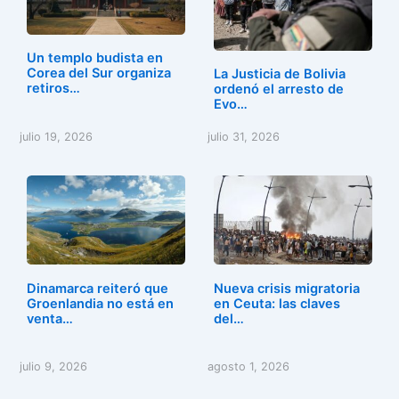
o
o
tir
o
n
Un templo budista en
k
Corea del Sur organiza
La Justicia de Bolivia
retiros…
ordenó el arresto de
Evo…
julio 19, 2026
julio 31, 2026
Dinamarca reiteró que
Nueva crisis migratoria
Groenlandia no está en
en Ceuta: las claves
venta…
del…
julio 9, 2026
agosto 1, 2026