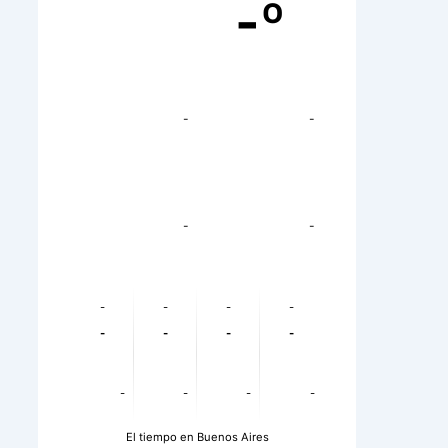
-º
-
-
-
-
-
-
-
-
-
-
-
-
-
-
-
-
El tiempo en Buenos Aires