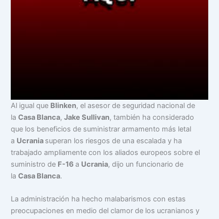
Al igual que
Blinken
, el asesor de seguridad nacional de
la
Casa Blanca
,
Jake Sullivan
, también ha considerado
que los beneficios de suministrar armamento más letal
a
Ucrania
superan los riesgos de una escalada y ha
trabajado ampliamente con los aliados europeos sobre el
suministro de
F-16
a
Ucrania
, dijo un funcionario de
la
Casa Blanca
.
La administración ha hecho malabarismos con estas
preocupaciones en medio del clamor de los ucranianos y