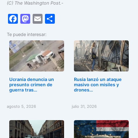
(C) The Washington Post.-
F
M
E
C
a
a
m
o
Te puede interesar:
c
st
ai
m
e
o
l
p
b
d
ar
o
o
tir
o
n
Ucrania denuncia un
Rusia lanzó un ataque
k
presunto crimen de
masivo con misiles y
guerra tras…
drones…
agosto 5, 2026
julio 31, 2026