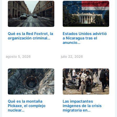
Qué es la Red Foxtrot, la
Estados Unidos advirtió
organización criminal…
a Nicaragua tras el
anuncio…
agosto 5, 2026
julio 22, 2026
Qué es la montaña
Las impactantes
Pickaxe, el complejo
imágenes de la crisis
nuclear…
migratoria en…