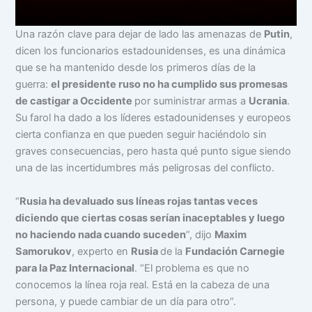
Una razón clave para dejar de lado las amenazas de
Putin
,
dicen los funcionarios estadounidenses, es una dinámica
que se ha mantenido desde los primeros días de la
guerra:
el presidente ruso no ha cumplido sus promesas
de castigar a Occidente
por suministrar armas a
Ucrania
.
Su farol ha dado a los líderes estadounidenses y europeos
cierta confianza en que pueden seguir haciéndolo sin
graves consecuencias, pero hasta qué punto sigue siendo
una de las incertidumbres más peligrosas del conflicto.
“
Rusia ha devaluado sus líneas rojas tantas veces
diciendo que ciertas cosas serían inaceptables y luego
no haciendo nada cuando suceden
”, dijo
Maxim
Samorukov
, experto en
Rusia
de la
Fundación Carnegie
para la Paz Internacional
. “El problema es que no
conocemos la línea roja real. Está en la cabeza de una
persona, y puede cambiar de un día para otro”.