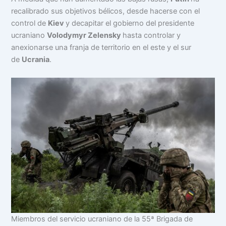
recalibrado sus objetivos bélicos, desde hacerse con el
control de
Kiev
y decapitar el gobierno del presidente
ucraniano
Volodymyr Zelensky
hasta controlar y
anexionarse una franja de territorio en el este y el sur
de
Ucrania
.
Miembros del servicio ucraniano de la 55ª Brigada de