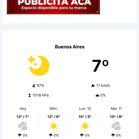
Buenos Aires
7º
67%
17 km/h
1016 hPa
0%
Hoy
Mñn.
Lun. 10
Mar. 11
13º / 7º
12º / 6º
10º / 5º
10º / 8º
0%
0%
0%
0%