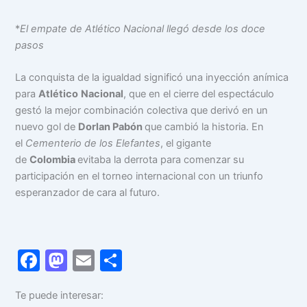
*
El empate de Atlético Nacional llegó desde los doce
pasos
La conquista de la igualdad significó una inyección anímica
para
Atlético
Nacional
, que en el cierre del espectáculo
gestó la mejor combinación colectiva que derivó en un
nuevo gol de
Dorlan Pabón
que cambió la historia. En
el
Cementerio de los Elefantes
, el gigante
de
Colombia
evitaba la derrota para comenzar su
participación en el torneo internacional con un triunfo
esperanzador de cara al futuro.
F
M
E
C
a
a
m
o
Te puede interesar:
c
st
ai
m