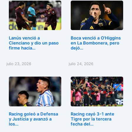
e
o
l
p
b
d
ar
o
o
tir
o
n
Lanús venció a
Boca venció a O'Higgins
k
Cienciano y dio un paso
en La Bombonera, pero
firme hacia…
dejó…
julio 23, 2026
julio 24, 2026
Racing goleó a Defensa
Racing cayó 3-1 ante
y Justicia y avanzó a
Tigre por la tercera
los…
fecha del…