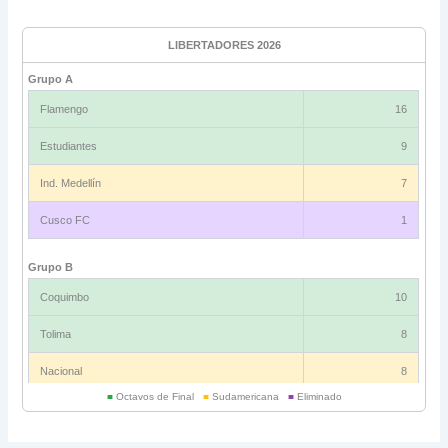
LIBERTADORES 2026
Grupo A
Flamengo
16
Estudiantes
9
Ind. Medellín
7
Cusco FC
1
Grupo B
Coquimbo
10
Tolima
8
Nacional
8
■
Octavos de Final
■
Sudamericana
■
Eliminado
Universitario
6