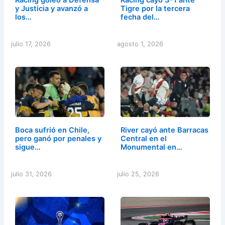
y Justicia y avanzó a
Tigre por la tercera
los…
fecha del…
julio 17, 2026
agosto 1, 2026
Boca sufrió en Chile,
River cayó ante Barracas
pero ganó por penales y
Central en el
sigue…
Monumental en…
julio 31, 2026
julio 25, 2026