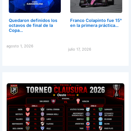
Quedaron definidos los
Franco Colapinto fue 15°
octavos de final de la
en la primera práctica…
Copa…
agosto 1, 2026
julio 17, 2026