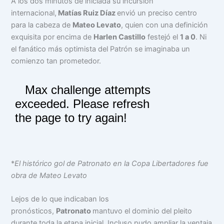
A los dos minutos de iniciada su incursión
internacional,
Matías Ruiz Díaz
envió un preciso centro
para la cabeza de
Mateo Levato
, quien con una definición
exquisita por encima de
Harlen Castillo
festejó el
1 a 0
. Ni
el fanático más optimista del Patrón se imaginaba un
comienzo tan prometedor.
*
El histórico gol de Patronato en la Copa Libertadores fue
obra de Mateo Levato
Lejos de lo que indicaban los
pronósticos,
Patronato
mantuvo el dominio del pleito
durante toda la etapa inicial. Incluso pudo ampliar la ventaja