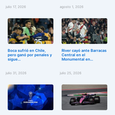
julio 17, 2026
agosto 1, 2026
Boca sufrió en Chile,
River cayó ante Barracas
pero ganó por penales y
Central en el
sigue…
Monumental en…
julio 31, 2026
julio 25, 2026