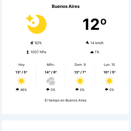
Buenos Aires
12º
62%
14 km/h
1007 hPa
1%
Hoy
Mñn.
Dom. 9
Lun. 10
13º / 5º
14º / 9º
12º / 7º
10º / 5º
46%
0%
0%
0%
El tiempo en Buenos Aires