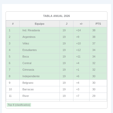
Grupo C
Ind. Rivadavia
16
TABLA ANUAL 2026
Fluminense
8
#
Equipo
J
+/-
PTS
Bolívar
5
1
Ind. Rivadavia
19
+14
38
2
Argentinos
19
+9
38
La Guaira
3
3
Vélez
19
+10
37
Grupo D
4
Estudiantes
19
+12
34
5
Boca
19
+11
34
U. Católica
13
6
Central
19
+4
32
Cruzeiro
11
7
Gimnasia
19
+1
32
Boca Jrs.
7
8
Independiente
19
+6
30
9
Belgrano
19
+4
30
Barcelona SC
3
10
Barracas
19
+3
30
11
River
19
+7
29
Grupo E
12
Talleres
19
+5
29
Corinthians
11
Top 8 (clasificados)
13
Lanús
19
+2
27