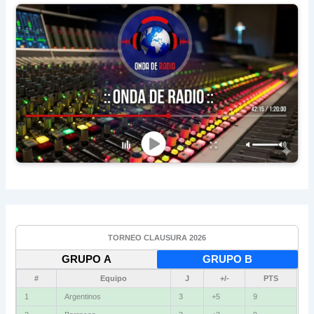
TORNEO CLAUSURA 2026
GRUPO A
GRUPO B
#
Equipo
J
+/-
PTS
1
Argentinos
3
+5
9