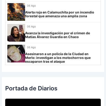
Always Ready
3
06 Ago
Grupo H
Alerta roja en Calamuchita por un incendio
forestal que amenaza una amplia zona
IDV
13
06 Ago
Rosario Central
13
Avanza la investigación por el crimen de
UCV FC
9
Matías Álvarez Guardia en Chaco
Libertad
0
06 Ago
Asesinaron a un policía de la Ciudad en
Merlo: investigan a los motochorros que
escaparon tras el ataque
Portada de Diarios