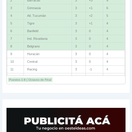
2
Barracas
3
+3
9
3
Gimnasia
3
+1
6
4
Atl. Tucumán
3
+2
5
5
Tigre
3
+1
4
6
Banfield
3
0
4
7
Ind. Rivadavia
3
0
4
8
Belgrano
3
0
4
9
Huracán
3
0
4
10
Central
3
0
4
11
Racing
3
-1
4
12
Estudiantes RC
3
-2
4
Puestos 1-8 | Octavos de Final
13
Sarmiento
3
-1
3
14
Aldosivi
3
-2
1
15
River
3
-3
0