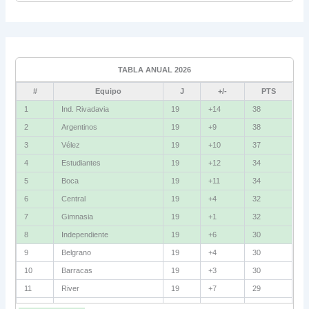
Grupo C
Ind. Rivadavia
16
TABLA ANUAL 2026
Fluminense
8
#
Equipo
J
+/-
PTS
Bolívar
5
1
Ind. Rivadavia
19
+14
38
2
Argentinos
19
+9
38
La Guaira
3
3
Vélez
19
+10
37
Grupo D
4
Estudiantes
19
+12
34
5
Boca
19
+11
34
U. Católica
13
6
Central
19
+4
32
Cruzeiro
11
7
Gimnasia
19
+1
32
Boca Jrs.
7
8
Independiente
19
+6
30
9
Belgrano
19
+4
30
Barcelona SC
3
10
Barracas
19
+3
30
11
River
19
+7
29
Grupo E
12
Talleres
19
+5
29