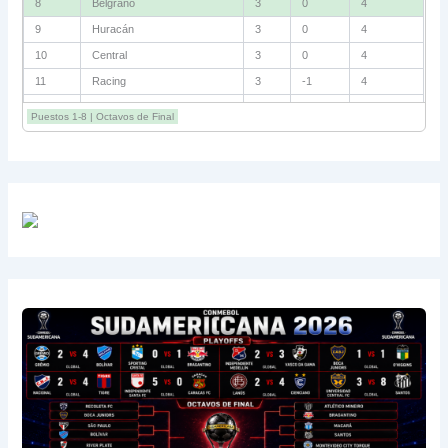
8
Belgrano
3
0
4
9
Huracán
3
0
4
10
Central
3
0
4
11
Racing
3
-1
4
12
Estudiantes RC
3
-2
4
Puestos 1-8 | Octavos de Final
13
Sarmiento
3
-1
3
14
Aldosivi
3
-2
1
15
River
3
-3
0