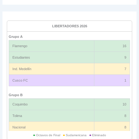
LIBERTADORES 2026
Grupo A
Flamengo
16
Estudiantes
9
Ind. Medellín
7
Cusco FC
1
Grupo B
Coquimbo
10
Tolima
8
Nacional
8
■
Octavos de Final
■
Sudamericana
■
Eliminado
Universitario
6