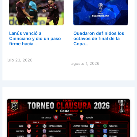
Lanús venció a
Quedaron definidos los
Cienciano y dio un paso
octavos de final de la
firme hacia…
Copa…
julio 23, 2026
agosto 1, 2026