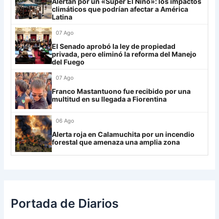
Alertan por un «Súper El Niño»: los impactos
Lanús
9
climáticos que podrían afectar a América
30
Estudiantes RC
19
-21
9
Latina
Always Ready
3
07 Ago
Grupo H
El Senado aprobó la ley de propiedad
privada, pero eliminó la reforma del Manejo
IDV
13
del Fuego
Rosario Central
13
07 Ago
Franco Mastantuono fue recibido por una
UCV FC
9
multitud en su llegada a Fiorentina
Libertad
0
06 Ago
Alerta roja en Calamuchita por un incendio
forestal que amenaza una amplia zona
Portada de Diarios