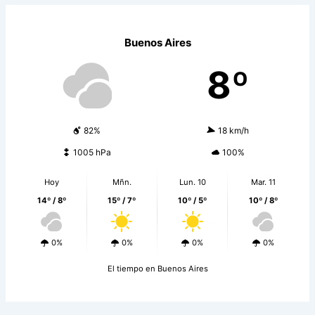
Buenos Aires
8º
82%
18 km/h
1005 hPa
100%
Hoy
Mñn.
Lun. 10
Mar. 11
14º / 8º
15º / 7º
10º / 5º
10º / 8º
0%
0%
0%
0%
El tiempo en Buenos Aires