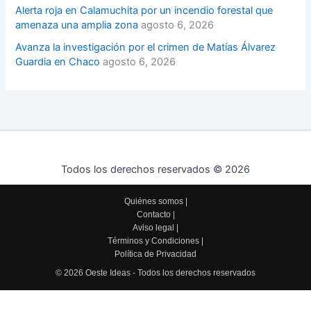
Alerta roja en Calamuchita por un incendio forestal que
amenaza una amplia zona
agosto 6, 2026
Avanza la investigación por el crimen de Matías Álvarez
Guardia en Chaco
agosto 6, 2026
Todos los derechos reservados © 2026
Quiénes somos
|
Contacto
|
Aviso legal
|
Términos y Condiciones
|
Política de Privacidad
© 2026 Oeste Ideas - Todos los derechos reservados