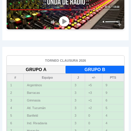
TORNEO CLAUSURA 2026
GRUPO A
GRUPO B
#
Equipo
J
+/-
PTS
1
Argentinos
3
+5
9
2
Barracas
3
+3
9
3
Gimnasia
3
+1
6
4
Atl. Tucumán
3
+2
5
5
Banfield
3
0
4
6
Ind. Rivadavia
3
0
4
7
Huracán
3
0
4