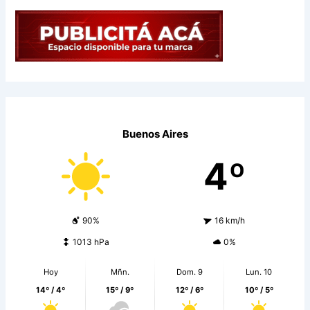
Buenos Aires
4º
90%
16 km/h
1013 hPa
0%
Hoy
Mñn.
Dom. 9
Lun. 10
14º / 4º
15º / 9º
12º / 6º
10º / 5º