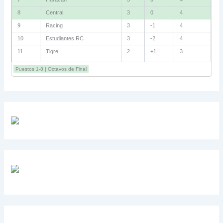
8
Central
3
0
4
9
Racing
3
-1
4
10
Estudiantes RC
3
-2
4
11
Tigre
2
+1
3
12
Belgrano
2
0
3
Puestos 1-8 | Octavos de Final
13
Sarmiento
3
-1
3
14
Aldosivi
3
-2
1
15
River
3
-3
0