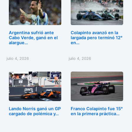
Argentina sufrió ante
Colapinto avanzó en la
Cabo Verde, ganó en el
largada pero terminó 12°
alargue…
en…
julio 4, 2026
julio 4, 2026
Lando Norris ganó un GP
Franco Colapinto fue 15°
cargado de polémica y…
en la primera práctica…