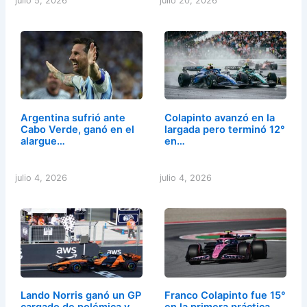
julio 5, 2026
julio 20, 2026
Argentina sufrió ante
Colapinto avanzó en la
Cabo Verde, ganó en el
largada pero terminó 12°
alargue…
en…
julio 4, 2026
julio 4, 2026
Lando Norris ganó un GP
Franco Colapinto fue 15°
cargado de polémica y…
en la primera práctica…