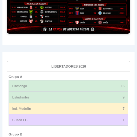
LIBERTADORES 2026
Grupo A
Flamengo
16
Estudiantes
9
Ind. Medellín
7
Cusco FC
1
Grupo B