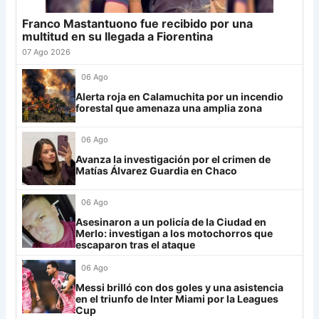
25
Newell's
18
-12
18
Franco Mastantuono fue recibido por una
Grupo G
26
Platense
18
-6
17
multitud en su llegada a Fiorentina
LDU
12
27
Central Córdoba
18
-13
16
07 Ago 2026
28
Riestra
18
-5
14
Mirassol
12
06 Ago
29
Aldosivi
18
-14
9
Alerta roja en Calamuchita por un incendio
Lanús
9
forestal que amenaza una amplia zona
30
Estudiantes RC
18
-21
8
Always Ready
3
06 Ago
Grupo H
Avanza la investigación por el crimen de
Matías Álvarez Guardia en Chaco
IDV
13
06 Ago
Rosario Central
13
Asesinaron a un policía de la Ciudad en
UCV FC
9
Merlo: investigan a los motochorros que
escaparon tras el ataque
Libertad
0
06 Ago
Messi brilló con dos goles y una asistencia
en el triunfo de Inter Miami por la Leagues
Cup