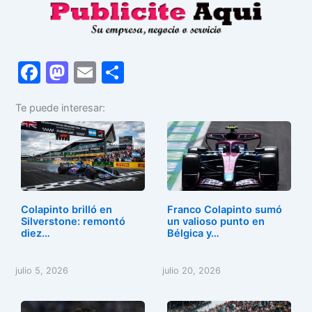
F
M
E
C
a
a
m
o
Te puede interesar:
c
st
ai
m
e
o
l
p
b
d
ar
o
o
tir
o
n
Colapinto brilló en
Franco Colapinto sumó
k
Silverstone: remontó
un valioso punto en
diez…
Bélgica y…
julio 5, 2026
julio 20, 2026