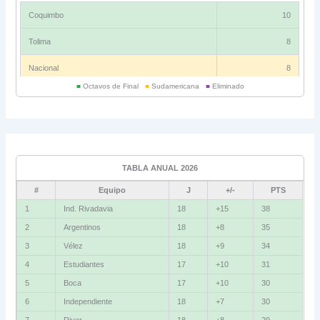
Coquimbo
10
Tolima
8
Nacional
8
■
Octavos de Final
■
Sudamericana
■
Eliminado
Universitario
6
Grupo C
Ind. Rivadavia
16
TABLA ANUAL 2026
Fluminense
8
#
Equipo
J
+/-
PTS
Bolívar
5
1
Ind. Rivadavia
18
+15
38
2
Argentinos
18
+8
35
La Guaira
3
3
Vélez
18
+9
34
Grupo D
4
Estudiantes
17
+10
31
5
Boca
17
+10
30
U. Católica
13
6
Independiente
18
+7
30
Cruzeiro
11
7
River
18
+8
29