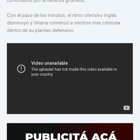
controlados por la defensa ghanesa.
Con el paso de los minutos, el ritmo ofensivo inglés
disminuyó y Ghana comenzó a sentirse más cómoda
dentro de su planteo defensivo.