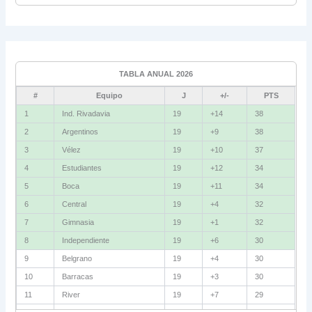
Universitario
6
Grupo C
Ind. Rivadavia
16
TABLA ANUAL 2026
Fluminense
8
#
Equipo
J
+/-
PTS
Bolívar
5
1
Ind. Rivadavia
19
+14
38
2
Argentinos
19
+9
38
La Guaira
3
3
Vélez
19
+10
37
Grupo D
4
Estudiantes
19
+12
34
5
Boca
19
+11
34
U. Católica
13
6
Central
19
+4
32
Cruzeiro
11
7
Gimnasia
19
+1
32
Boca Jrs.
7
8
Independiente
19
+6
30
9
Belgrano
19
+4
30
Barcelona SC
3
10
Barracas
19
+3
30
11
River
19
+7
29
Grupo E