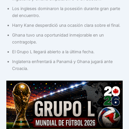
Los ingleses dominaron la posesión durante gran parte
del encuentro.
Harry Kane desperdició una ocasión clara sobre el final.
Ghana tuvo una oportunidad inmejorable en un
contragolpe.
El Grupo L llegará abierto a la última fecha.
Inglaterra enfrentará a Panamá y Ghana jugará ante
Croacia.