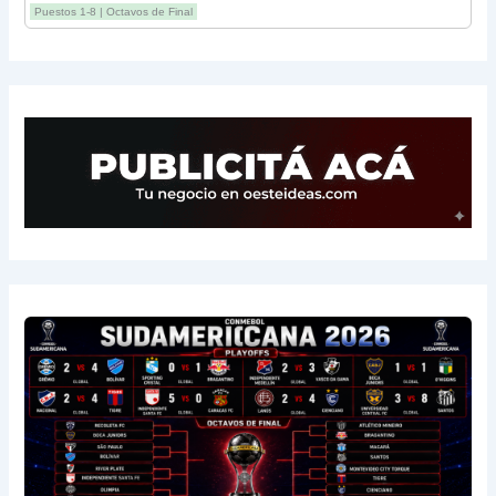
12
Estudiantes RC
3
-2
4
Puestos 1-8 | Octavos de Final
13
Sarmiento
3
-1
3
14
Aldosivi
3
-2
1
15
River
3
-3
0