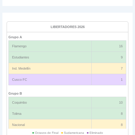
LIBERTADORES 2026
Grupo A
Flamengo
16
Estudiantes
9
Ind. Medellín
7
Cusco FC
1
Grupo B
Coquimbo
10
Tolima
8
Nacional
8
■
Octavos de Final
■
Sudamericana
■
Eliminado