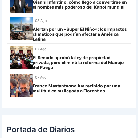
Gianni Infantino: cómo llegó a convertirse en
Lanús
9
el hombre más poderoso del fútbol mundial
30
Estudiantes RC
19
-21
9
Always Ready
3
08 Ago
Grupo H
Alertan por un «Súper El Niño»: los impactos
climáticos que podrían afectar a América
IDV
13
Latina
07 Ago
Rosario Central
13
El Senado aprobó la ley de propiedad
UCV FC
9
privada, pero eliminó la reforma del Manejo
del Fuego
Libertad
0
07 Ago
Franco Mastantuono fue recibido por una
multitud en su llegada a Fiorentina
Portada de Diarios