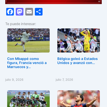
F
M
E
C
a
a
m
o
Te puede interesar:
c
st
ai
m
e
o
l
p
b
d
ar
o
o
tir
o
n
Con Mbappé como
Bélgica goleó a Estados
k
figura, Francia venció a
Unidos y avanzó con…
Marruecos y…
julio 9, 2026
julio 7, 2026