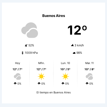
Buenos Aires
12º
52%
3 km/h
1009 hPa
98%
Hoy
Mñn.
Lun. 10
Mar. 11
12º / 7º
12º / 7º
10º / 5º
10º / 8º
0%
0%
0%
0%
El tiempo en Buenos Aires