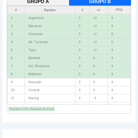
GRUPO A
GRUPO B
#
Equipo
J
+/-
PTS
1
Argentinos
3
+5
9
2
Barracas
3
+3
9
3
Gimnasia
3
+1
6
4
Atl. Tucumán
3
+2
5
5
Tigre
3
+1
4
6
Banfield
3
0
4
7
Ind. Rivadavia
3
0
4
8
Belgrano
3
0
4
9
Huracán
3
0
4
10
Central
3
0
4
11
Racing
3
-1
4
12
Estudiantes RC
3
-2
4
Puestos 1-8 | Octavos de Final
13
Sarmiento
3
-1
3
14
Aldosivi
3
-2
1
15
River
3
-3
0