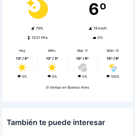
6º
76%
19 km/h
1031 hPa
0%
Hoy
Mñn.
Mar. 11
Miér. 12
13º / 4º
12º / 3º
10º / 6º
10º / 9º
0%
0%
0%
100%
El tiempo en Buenos Aires
También te puede interesar