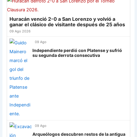
19
Gimnasia (M)
19
-6
25
Cerro Porteño
13
20
Tigre
19
+4
24
Huracán venció 2-0 a San Lorenzo y volvió a
Palmeiras
11
21
Defensa
19
-5
23
ganar el clásico de visitante después de 25 años
22
Banfield
19
-2
22
Sporting Cristal
6
09 Ago 2026
23
Sarmiento
19
-8
22
09 Ago
Junior
4
24
Atl. Tucumán
19
-3
19
Independiente perdió con Platense y sufrió
25
Newell's
19
-12
19
su segunda derrota consecutiva
Grupo G
26
Central Córdoba
19
-12
19
LDU
12
27
Platense
19
-10
17
28
Riestra
19
-6
14
Mirassol
12
29
Aldosivi
19
-15
9
Lanús
9
30
Estudiantes RC
19
-21
9
Always Ready
3
Grupo H
IDV
13
09 Ago
Arqueólogos descubren restos de la antigua
Rosario Central
13