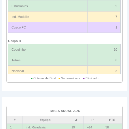
Estudiantes
9
Ind. Medellín
7
Cusco FC
1
Grupo B
Coquimbo
10
Tolima
8
Nacional
8
■
Octavos de Final
■
Sudamericana
■
Eliminado
Universitario
6
Grupo C
Ind. Rivadavia
16
TABLA ANUAL 2026
Fluminense
8
#
Equipo
J
+/-
PTS
Bolívar
5
1
Ind. Rivadavia
19
+14
38