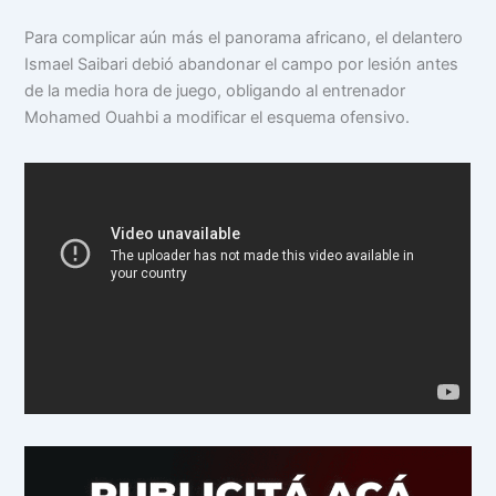
Para complicar aún más el panorama africano, el delantero
Ismael Saibari debió abandonar el campo por lesión antes
de la media hora de juego, obligando al entrenador
Mohamed Ouahbi a modificar el esquema ofensivo.