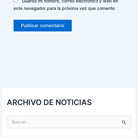
Guarda mi nombre, correo electrónico y web en
este navegador para la próxima vez que comente.
Alternative:
ARCHIVO DE NOTICIAS
B
u
s
c