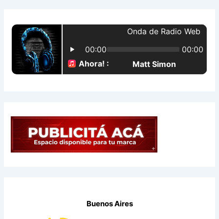
a
r
p
o
r
:
Buenos Aires