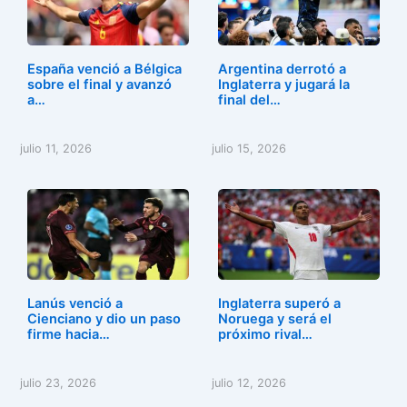
b
d
ar
o
o
tir
o
n
España venció a Bélgica
Argentina derrotó a
k
sobre el final y avanzó
Inglaterra y jugará la
a…
final del…
julio 11, 2026
julio 15, 2026
Lanús venció a
Inglaterra superó a
Cienciano y dio un paso
Noruega y será el
firme hacia…
próximo rival…
julio 23, 2026
julio 12, 2026