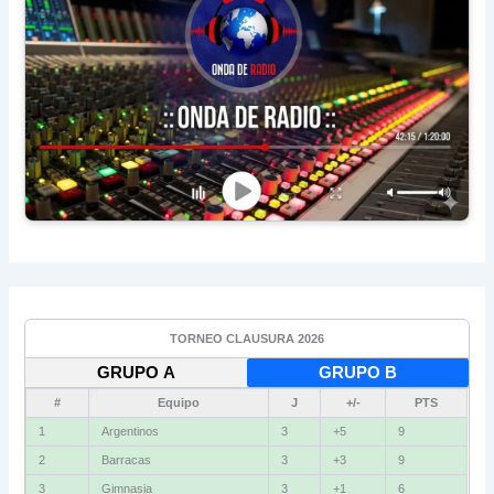
TORNEO CLAUSURA 2026
GRUPO A
GRUPO B
#
Equipo
J
+/-
PTS
1
Argentinos
3
+5
9
2
Barracas
3
+3
9
3
Gimnasia
3
+1
6