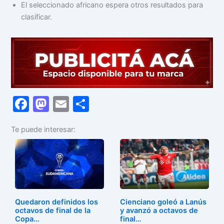
El seleccionado africano espera otros resultados para
clasificar.
F
M
E
C
a
a
m
o
Te puede interesar:
c
st
ai
m
e
o
l
p
b
d
ar
o
o
tir
o
n
Quedaron definidos los
Cienciano goleó a Lanús
k
octavos de final de la
y avanzó a octavos de
Copa…
final…