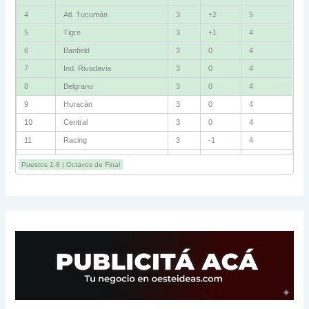
4
Atl. Tucumán
3
+2
5
5
Tigre
3
+1
4
6
Banfield
3
0
4
7
Ind. Rivadavia
3
0
4
8
Belgrano
3
0
4
9
Huracán
3
0
4
10
Central
3
0
4
11
Racing
3
-1
4
12
Estudiantes RC
3
-2
4
Puestos 1-8 | Octavos de Final
13
Sarmiento
3
-1
3
14
Aldosivi
3
-2
1
15
River
3
-3
0