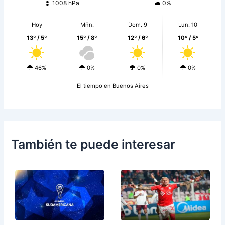
1008 hPa
0%
Hoy
Mñn.
Dom. 9
Lun. 10
13º / 5º
15º / 8º
12º / 6º
10º / 5º
46%
0%
0%
0%
El tiempo en Buenos Aires
También te puede interesar