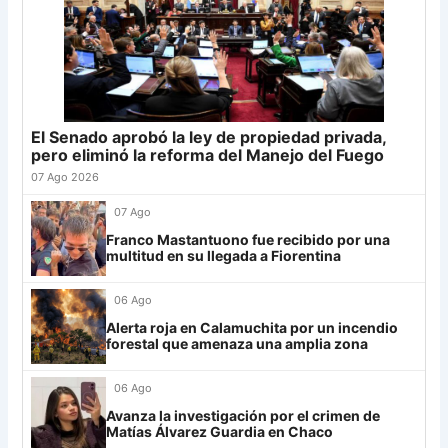
Palmeiras
11
21
Defensa
19
-5
23
22
Banfield
19
-2
22
Sporting Cristal
6
23
Sarmiento
19
-8
22
Junior
4
24
Atl. Tucumán
19
-3
19
25
Newell's
19
-12
19
El Senado aprobó la ley de propiedad privada,
Grupo G
26
Central Córdoba
19
-12
19
pero eliminó la reforma del Manejo del Fuego
LDU
12
27
Platense
19
-10
17
07 Ago 2026
28
Riestra
19
-6
14
Mirassol
12
07 Ago
29
Aldosivi
19
-15
9
Franco Mastantuono fue recibido por una
Lanús
9
multitud en su llegada a Fiorentina
30
Estudiantes RC
19
-21
9
Always Ready
3
06 Ago
Grupo H
Alerta roja en Calamuchita por un incendio
forestal que amenaza una amplia zona
IDV
13
06 Ago
Rosario Central
13
Avanza la investigación por el crimen de
UCV FC
9
Matías Álvarez Guardia en Chaco