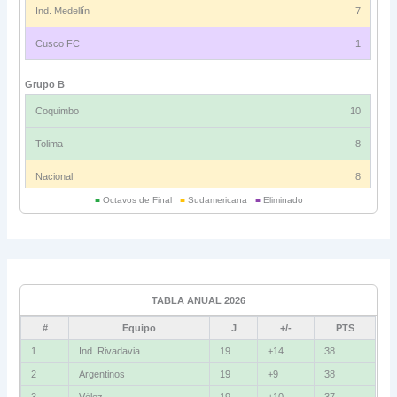
Ind. Medellín
7
Cusco FC
1
Grupo B
Coquimbo
10
Tolima
8
Nacional
8
■
Octavos de Final
■
Sudamericana
■
Eliminado
Universitario
6
Grupo C
Ind. Rivadavia
16
TABLA ANUAL 2026
Fluminense
8
#
Equipo
J
+/-
PTS
Bolívar
5
1
Ind. Rivadavia
19
+14
38
2
Argentinos
19
+9
38
La Guaira
3
3
Vélez
19
+10
37