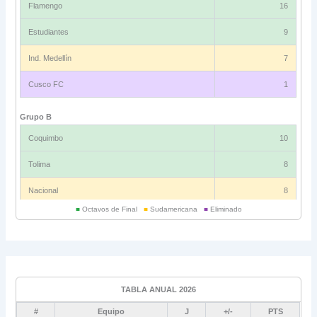
Flamengo
16
Estudiantes
9
Ind. Medellín
7
Cusco FC
1
Grupo B
Coquimbo
10
Tolima
8
Nacional
8
■
Octavos de Final
■
Sudamericana
■
Eliminado
Universitario
6
Grupo C
Ind. Rivadavia
16
TABLA ANUAL 2026
Fluminense
8
#
Equipo
J
+/-
PTS