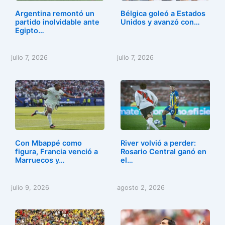
o
n
Argentina remontó un
Bélgica goleó a Estados
k
partido inolvidable ante
Unidos y avanzó con…
Egipto…
julio 7, 2026
julio 7, 2026
Con Mbappé como
River volvió a perder:
figura, Francia venció a
Rosario Central ganó en
Marruecos y…
el…
julio 9, 2026
agosto 2, 2026