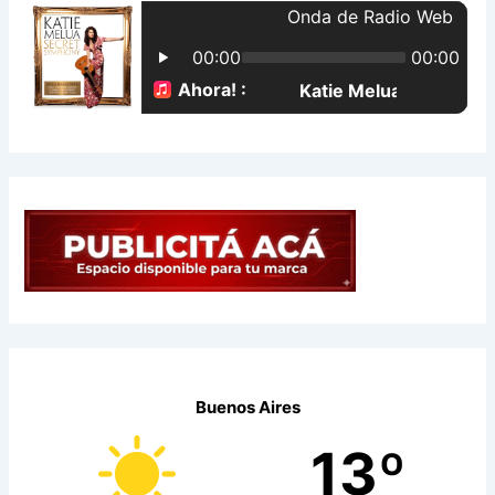
p
o
r
:
Buenos Aires
13º