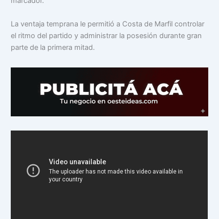
marcador.
La ventaja temprana le permitió a Costa de Marfil controlar
el ritmo del partido y administrar la posesión durante gran
parte de la primera mitad.