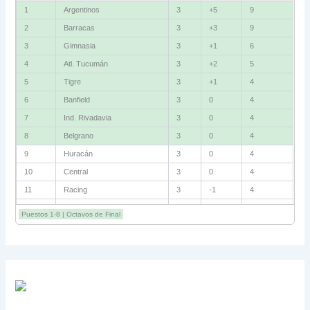
1
Argentinos
3
+5
9
2
Barracas
3
+3
9
3
Gimnasia
3
+1
6
4
Atl. Tucumán
3
+2
5
5
Tigre
3
+1
4
6
Banfield
3
0
4
7
Ind. Rivadavia
3
0
4
8
Belgrano
3
0
4
9
Huracán
3
0
4
10
Central
3
0
4
11
Racing
3
-1
4
12
Estudiantes RC
3
-2
4
Puestos 1-8 | Octavos de Final
13
Sarmiento
3
-1
3
14
Aldosivi
3
-2
1
15
River
3
-3
0