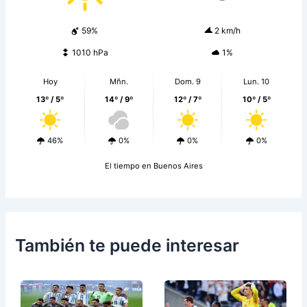
59%
2 km/h
1010 hPa
1%
Hoy
Mñn.
Dom. 9
Lun. 10
13º / 5º
14º / 9º
12º / 7º
10º / 5º
46%
0%
0%
0%
El tiempo en Buenos Aires
También te puede interesar