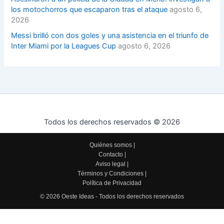
los motochorros que escaparon tras el ataque
agosto 6,
2026
Messi brilló con dos goles y una asistencia en el triunfo de
Inter Miami por la Leagues Cup
agosto 6, 2026
Todos los derechos reservados © 2026
Quiénes somos
|
Contacto
|
Aviso legal
|
Términos y Condiciones
|
Política de Privacidad
© 2026 Oeste Ideas - Todos los derechos reservados