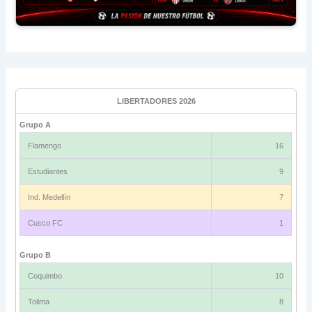
LIBERTADORES 2026
Grupo A
Flamengo
16
Estudiantes
9
Ind. Medellín
7
Cusco FC
1
Grupo B
Coquimbo
10
Tolima
8