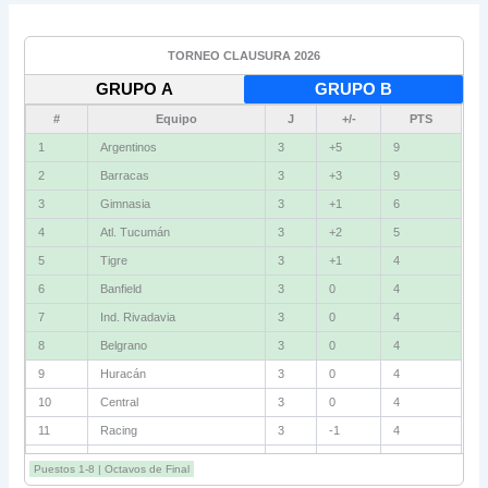
TORNEO CLAUSURA 2026
GRUPO A
GRUPO B
#
Equipo
J
+/-
PTS
1
Vélez
3
+4
9
2
Independiente
3
+2
6
3
Gimnasia (M)
3
+2
6
4
Instituto
3
+1
6
5
Newell's
3
0
4
6
Unión
3
-1
4
7
Boca
3
-2
4
8
Defensa
3
-2
4
9
Talleres
3
+1
3
10
Riestra
3
+1
3
11
Estudiantes
3
0
3
12
Lanús
3
-1
3
Puestos 1-8 | Octavos de Final
13
San Lorenzo
3
-1
3