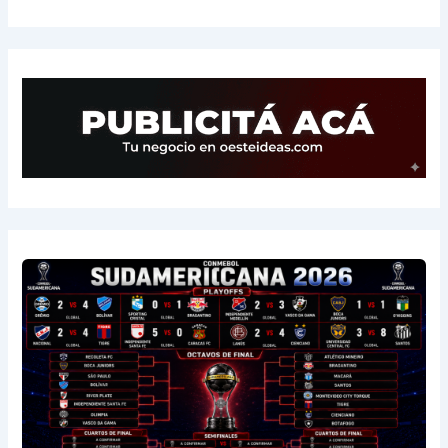
14
Central Córdoba
3
-2
3
15
Platense
3
-5
1