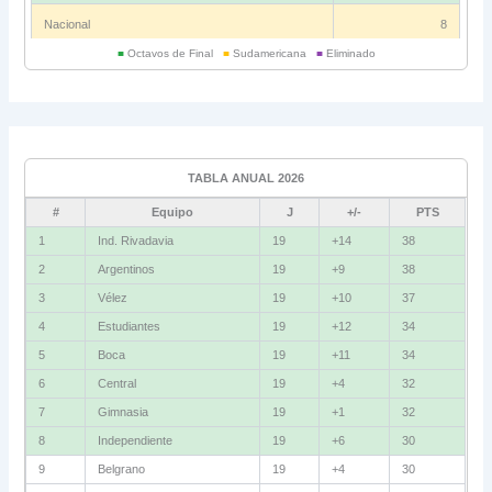
Nacional
8
■
Octavos de Final
■
Sudamericana
■
Eliminado
Universitario
6
Grupo C
Ind. Rivadavia
16
TABLA ANUAL 2026
Fluminense
8
#
Equipo
J
+/-
PTS
Bolívar
5
1
Ind. Rivadavia
19
+14
38
2
Argentinos
19
+9
38
La Guaira
3
3
Vélez
19
+10
37
Grupo D
4
Estudiantes
19
+12
34
5
Boca
19
+11
34
U. Católica
13
6
Central
19
+4
32
Cruzeiro
11
7
Gimnasia
19
+1
32
Boca Jrs.
7
8
Independiente
19
+6
30
9
Belgrano
19
+4
30
Barcelona SC
3