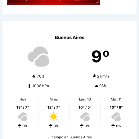
Buenos Aires
9º
70%
2 km/h
1008 hPa
98%
Hoy
Mñn.
Lun. 10
Mar. 11
13º / 7º
12º / 7º
10º / 5º
10º / 8º
0%
0%
0%
0%
El tiempo en Buenos Aires