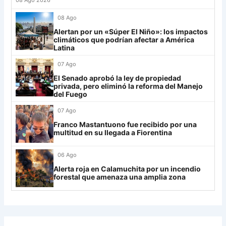
28
Riestra
19
-6
14
Mirassol
12
08 Ago
29
Aldosivi
19
-15
9
Alertan por un «Súper El Niño»: los impactos
Lanús
9
climáticos que podrían afectar a América
30
Estudiantes RC
19
-21
9
Latina
Always Ready
3
07 Ago
Grupo H
El Senado aprobó la ley de propiedad
privada, pero eliminó la reforma del Manejo
IDV
13
del Fuego
Rosario Central
13
07 Ago
Franco Mastantuono fue recibido por una
UCV FC
9
multitud en su llegada a Fiorentina
Libertad
0
06 Ago
Alerta roja en Calamuchita por un incendio
forestal que amenaza una amplia zona