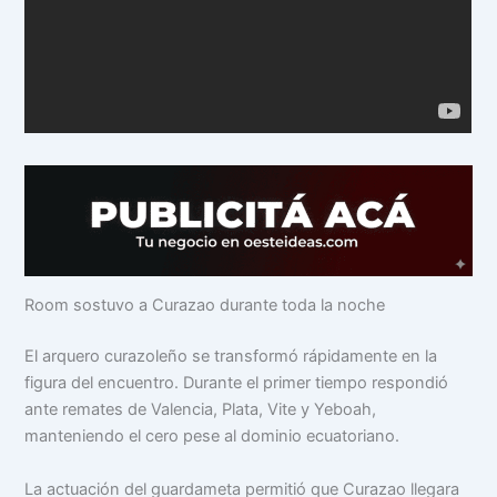
Room sostuvo a Curazao durante toda la noche
El arquero curazoleño se transformó rápidamente en la
figura del encuentro. Durante el primer tiempo respondió
ante remates de Valencia, Plata, Vite y Yeboah,
manteniendo el cero pese al dominio ecuatoriano.
La actuación del guardameta permitió que Curazao llegara