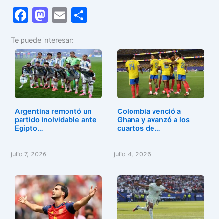
F
M
E
C
a
a
m
o
Te puede interesar:
c
st
ai
m
e
o
l
p
b
d
ar
o
o
tir
o
n
Argentina remontó un
Colombia venció a
k
partido inolvidable ante
Ghana y avanzó a los
Egipto…
cuartos de…
julio 7, 2026
julio 4, 2026