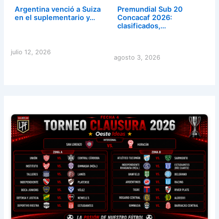
Argentina venció a Suiza
Premundial Sub 20
en el suplementario y…
Concacaf 2026:
clasificados,…
julio 12, 2026
agosto 3, 2026