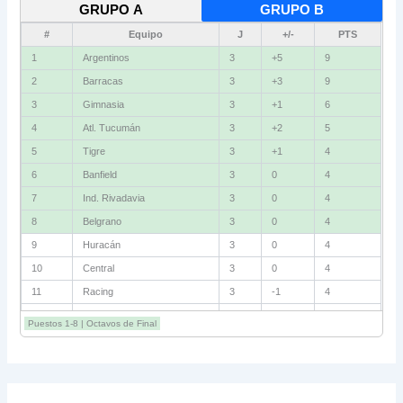
GRUPO A
GRUPO B
#
Equipo
J
+/-
PTS
1
Argentinos
3
+5
9
2
Barracas
3
+3
9
3
Gimnasia
3
+1
6
4
Atl. Tucumán
3
+2
5
5
Tigre
3
+1
4
6
Banfield
3
0
4
7
Ind. Rivadavia
3
0
4
8
Belgrano
3
0
4
9
Huracán
3
0
4
10
Central
3
0
4
11
Racing
3
-1
4
12
Estudiantes RC
3
-2
4
Puestos 1-8 | Octavos de Final
13
Sarmiento
3
-1
3
14
Aldosivi
3
-2
1
15
River
3
-3
0