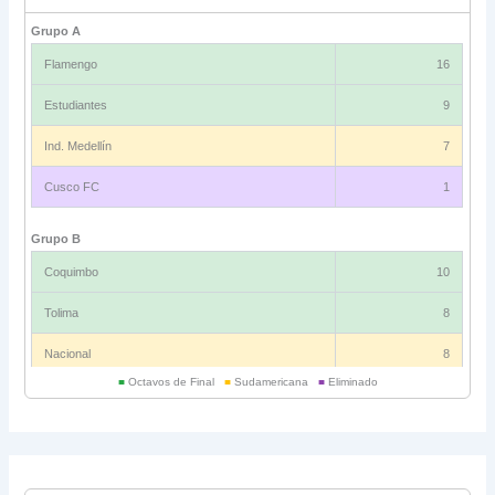
Grupo A
Flamengo
16
Estudiantes
9
Ind. Medellín
7
Cusco FC
1
Grupo B
Coquimbo
10
Tolima
8
Nacional
8
■
Octavos de Final
■
Sudamericana
■
Eliminado
Universitario
6
Grupo C
Ind. Rivadavia
16