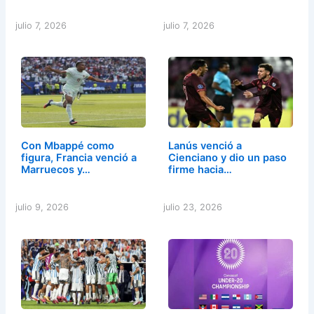
julio 7, 2026
julio 7, 2026
Con Mbappé como
Lanús venció a
figura, Francia venció a
Cienciano y dio un paso
Marruecos y…
firme hacia…
julio 9, 2026
julio 23, 2026