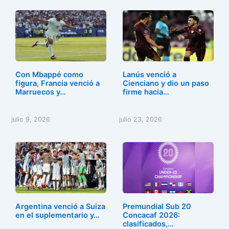
Con Mbappé como
Lanús venció a
figura, Francia venció a
Cienciano y dio un paso
Marruecos y…
firme hacia…
julio 9, 2026
julio 23, 2026
Argentina venció a Suiza
Premundial Sub 20
en el suplementario y…
Concacaf 2026:
clasificados,…