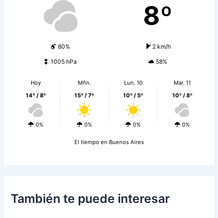
8º
80%
2 km/h
1005 hPa
58%
Hoy
Mñn.
Lun. 10
Mar. 11
14º / 8º
15º / 7º
10º / 5º
10º / 8º
0%
0%
0%
0%
El tiempo en Buenos Aires
También te puede interesar