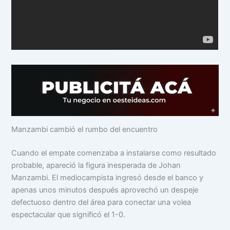
Manzambi cambió el rumbo del encuentro
Cuando el empate comenzaba a instalarse como resultado
probable, apareció la figura inesperada de Johan
Manzambi. El mediocampista ingresó desde el banco y
apenas unos minutos después aprovechó un despeje
defectuoso dentro del área para conectar una volea
espectacular que significó el 1-0.