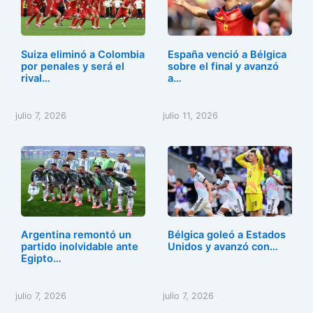
b
d
ar
o
o
tir
o
n
Suiza eliminó a Colombia
España venció a Bélgica
k
por penales y será el
sobre el final y avanzó
rival…
a…
julio 7, 2026
julio 11, 2026
Argentina remontó un
Bélgica goleó a Estados
partido inolvidable ante
Unidos y avanzó con…
Egipto…
julio 7, 2026
julio 7, 2026