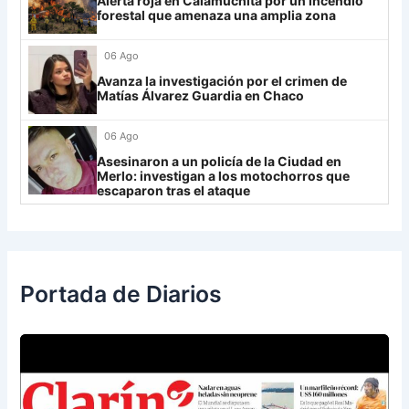
Alerta roja en Calamuchita por un incendio
forestal que amenaza una amplia zona
IDV
13
06 Ago
Rosario Central
13
Avanza la investigación por el crimen de
UCV FC
9
Matías Álvarez Guardia en Chaco
Libertad
0
06 Ago
Asesinaron a un policía de la Ciudad en
Merlo: investigan a los motochorros que
escaparon tras el ataque
Portada de Diarios