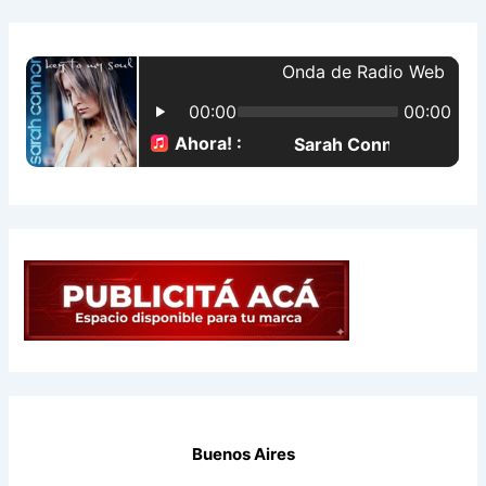
a
r
p
o
r
:
Buenos Aires