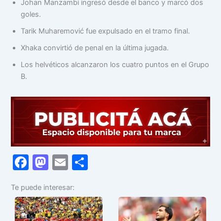
Johan Manzambi ingresó desde el banco y marcó dos
goles.
Tarik Muharemović fue expulsado en el tramo final.
Xhaka convirtió de penal en la última jugada.
Los helvéticos alcanzaron los cuatro puntos en el Grupo
B.
F
M
E
C
a
a
m
o
Te puede interesar:
c
st
ai
m
e
o
l
p