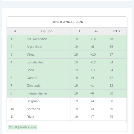
Grupo C
Ind. Rivadavia
16
TABLA ANUAL 2026
Fluminense
8
#
Equipo
J
+/-
PTS
Bolívar
5
1
Ind. Rivadavia
19
+14
38
2
Argentinos
19
+9
38
La Guaira
3
3
Vélez
19
+10
37
Grupo D
4
Estudiantes
19
+12
34
5
Boca
19
+11
34
U. Católica
13
6
Central
19
+4
32
Cruzeiro
11
7
Gimnasia
19
+1
32
Boca Jrs.
7
8
Independiente
19
+6
30
9
Belgrano
19
+4
30
Barcelona SC
3
10
Barracas
19
+3
30
11
River
19
+7
29
Grupo E
12
Talleres
19
+5
29
Corinthians
11
Top 8 (clasificados)
13
Lanús
19
+2
27