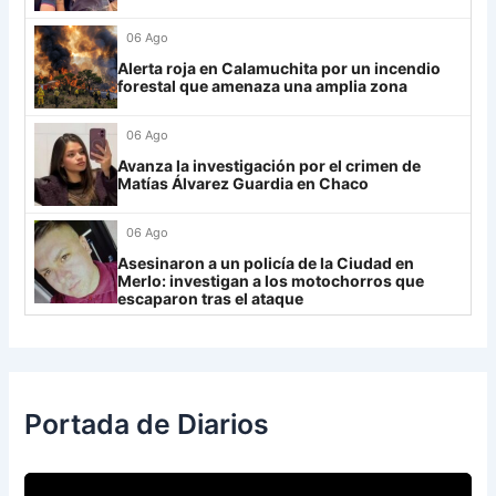
Always Ready
3
06 Ago
Grupo H
Alerta roja en Calamuchita por un incendio
forestal que amenaza una amplia zona
IDV
13
06 Ago
Rosario Central
13
Avanza la investigación por el crimen de
UCV FC
9
Matías Álvarez Guardia en Chaco
Libertad
0
06 Ago
Asesinaron a un policía de la Ciudad en
Merlo: investigan a los motochorros que
escaparon tras el ataque
Portada de Diarios