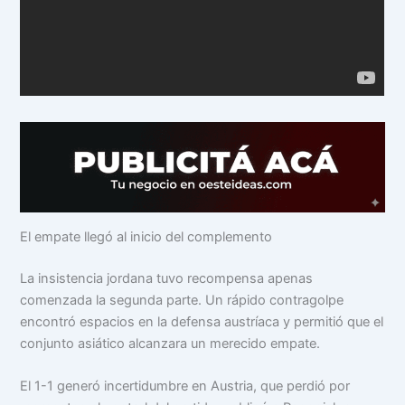
El empate llegó al inicio del complemento
La insistencia jordana tuvo recompensa apenas
comenzada la segunda parte. Un rápido contragolpe
encontró espacios en la defensa austríaca y permitió que el
conjunto asiático alcanzara un merecido empate.
El 1-1 generó incertidumbre en Austria, que perdió por