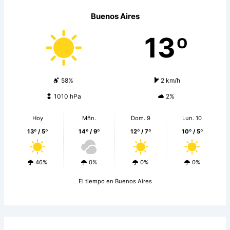
Buenos Aires
13º
58%
2 km/h
1010 hPa
2%
Hoy
Mñn.
Dom. 9
Lun. 10
13º / 5º
14º / 9º
12º / 7º
10º / 5º
46%
0%
0%
0%
El tiempo en Buenos Aires