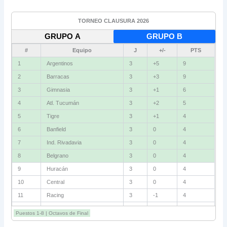
TORNEO CLAUSURA 2026
GRUPO A
GRUPO B
#
Equipo
J
+/-
PTS
1
Argentinos
3
+5
9
2
Barracas
3
+3
9
3
Gimnasia
3
+1
6
4
Atl. Tucumán
3
+2
5
5
Tigre
3
+1
4
6
Banfield
3
0
4
7
Ind. Rivadavia
3
0
4
8
Belgrano
3
0
4
9
Huracán
3
0
4
10
Central
3
0
4
11
Racing
3
-1
4
12
Estudiantes RC
3
-2
4
Puestos 1-8 | Octavos de Final
13
Sarmiento
3
-1
3