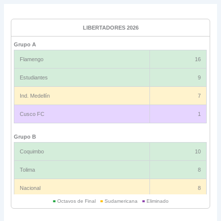
LIBERTADORES 2026
Grupo A
Flamengo
16
Estudiantes
9
Ind. Medellín
7
Cusco FC
1
Grupo B
Coquimbo
10
Tolima
8
Nacional
8
■
Octavos de Final
■
Sudamericana
■
Eliminado
Universitario
6