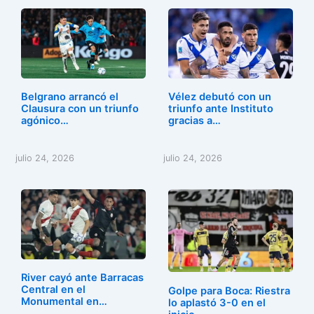
c
st
ai
m
e
o
l
p
b
d
ar
o
o
tir
o
n
Belgrano arrancó el
Vélez debutó con un
k
Clausura con un triunfo
triunfo ante Instituto
agónico…
gracias a…
julio 24, 2026
julio 24, 2026
River cayó ante Barracas
Central en el
Golpe para Boca: Riestra
Monumental en…
lo aplastó 3-0 en el