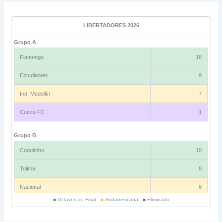
LIBERTADORES 2026
Grupo A
Flamengo
16
Estudiantes
9
Ind. Medellín
7
Cusco FC
1
Grupo B
Coquimbo
10
Tolima
8
Nacional
8
■
Octavos de Final
■
Sudamericana
■
Eliminado
Universitario
6