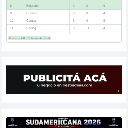
8
Belgrano
3
0
4
9
Huracán
3
0
4
10
Central
3
0
4
11
Racing
3
-1
4
12
Estudiantes RC
3
-2
4
Puestos 1-8 | Octavos de Final
13
Sarmiento
3
-1
3
14
Aldosivi
3
-2
1
15
River
3
-3
0