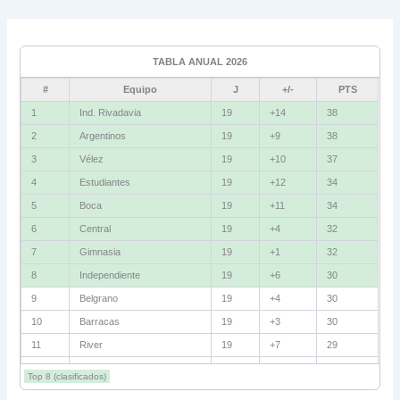
Grupo C
Ind. Rivadavia
16
TABLA ANUAL 2026
Fluminense
8
#
Equipo
J
+/-
PTS
Bolívar
5
1
Ind. Rivadavia
19
+14
38
2
Argentinos
19
+9
38
La Guaira
3
3
Vélez
19
+10
37
Grupo D
4
Estudiantes
19
+12
34
5
Boca
19
+11
34
U. Católica
13
6
Central
19
+4
32
Cruzeiro
11
7
Gimnasia
19
+1
32
Boca Jrs.
7
8
Independiente
19
+6
30
9
Belgrano
19
+4
30
Barcelona SC
3
10
Barracas
19
+3
30
11
River
19
+7
29
Grupo E
12
Talleres
19
+5
29
Corinthians
11
Top 8 (clasificados)
13
Lanús
19
+2
27