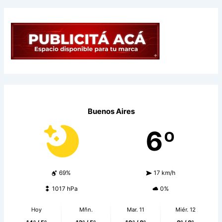
Buenos Aires
6º
69%
17 km/h
1017 hPa
0%
Hoy
Mñn.
Mar. 11
Miér. 12