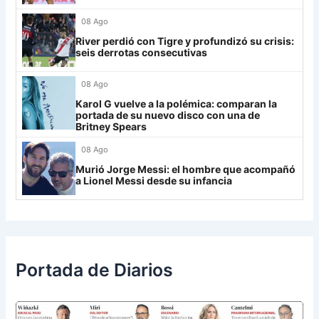
Always Ready
3
08 Ago
Grupo H
River perdió con Tigre y profundizó su crisis:
seis derrotas consecutivas
IDV
13
08 Ago
Rosario Central
13
Karol G vuelve a la polémica: comparan la
UCV FC
9
portada de su nuevo disco con una de
Britney Spears
Libertad
0
08 Ago
Murió Jorge Messi: el hombre que acompañó
a Lionel Messi desde su infancia
Portada de Diarios