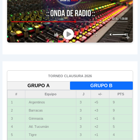
TORNEO CLAUSURA 2026
GRUPO A
GRUPO B
#
Equipo
J
+/-
PTS
1
Argentinos
3
+5
9
2
Barracas
3
+3
9
3
Gimnasia
3
+1
6
4
Atl. Tucumán
3
+2
5
5
Tigre
3
+1
4