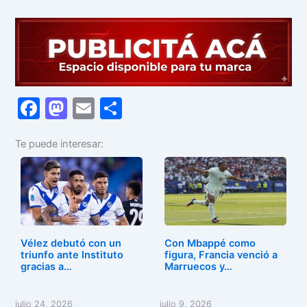
F
M
E
C
a
a
m
o
Te puede interesar:
c
st
ai
m
e
o
l
p
b
d
ar
o
o
tir
o
n
Vélez debutó con un
Con Mbappé como
k
triunfo ante Instituto
figura, Francia venció a
gracias a…
Marruecos y…
julio 24, 2026
julio 9, 2026