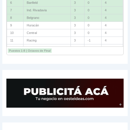
6
Banfield
3
0
4
7
Ind. Rivadavia
3
0
4
8
Belgrano
3
0
4
9
Huracán
3
0
4
10
Central
3
0
4
11
Racing
3
-1
4
12
Estudiantes RC
3
-2
4
Puestos 1-8 | Octavos de Final
13
Sarmiento
3
-1
3
14
Aldosivi
3
-2
1
15
River
3
-3
0