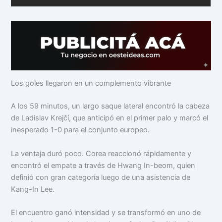
Los goles llegaron en un complemento vibrante
A los 59 minutos, un largo saque lateral encontró la cabeza
de Ladislav Krejčí, que anticipó en el primer palo y marcó el
inesperado 1-0 para el conjunto europeo.
La ventaja duró poco. Corea reaccionó rápidamente y
encontró el empate a través de Hwang In-beom, quien
definió con gran categoría luego de una asistencia de
Kang-In Lee.
El encuentro ganó intensidad y se transformó en uno de