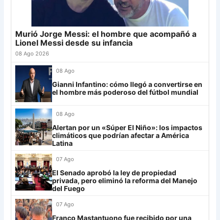
23
Sarmiento
19
-8
22
Junior
4
24
Atl. Tucumán
19
-3
19
25
Newell's
19
-12
19
Murió Jorge Messi: el hombre que acompañó a
Grupo G
26
Central Córdoba
19
-12
19
Lionel Messi desde su infancia
LDU
12
27
Platense
19
-10
17
08 Ago 2026
28
Riestra
19
-6
14
Mirassol
12
08 Ago
29
Aldosivi
19
-15
9
Gianni Infantino: cómo llegó a convertirse en
Lanús
9
el hombre más poderoso del fútbol mundial
30
Estudiantes RC
19
-21
9
Always Ready
3
08 Ago
Grupo H
Alertan por un «Súper El Niño»: los impactos
climáticos que podrían afectar a América
IDV
13
Latina
07 Ago
Rosario Central
13
El Senado aprobó la ley de propiedad
UCV FC
9
privada, pero eliminó la reforma del Manejo
del Fuego
Libertad
0
07 Ago
Franco Mastantuono fue recibido por una