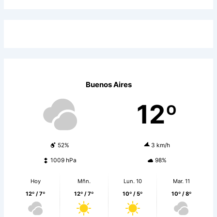
Buenos Aires
12º
52%
3 km/h
1009 hPa
98%
Hoy
Mñn.
Lun. 10
Mar. 11
12º / 7º
12º / 7º
10º / 5º
10º / 8º