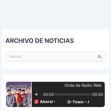
ARCHIVO DE NOTICIAS
B
u
s
c
a
r
p
o
r
: