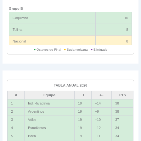
Grupo B
Coquimbo
10
Tolima
8
Nacional
8
■
Octavos de Final
■
Sudamericana
■
Eliminado
Universitario
6
Grupo C
Ind. Rivadavia
16
TABLA ANUAL 2026
Fluminense
8
#
Equipo
J
+/-
PTS
Bolívar
5
1
Ind. Rivadavia
19
+14
38
2
Argentinos
19
+9
38
La Guaira
3
3
Vélez
19
+10
37
Grupo D
4
Estudiantes
19
+12
34
5
Boca
19
+11
34
U. Católica
13