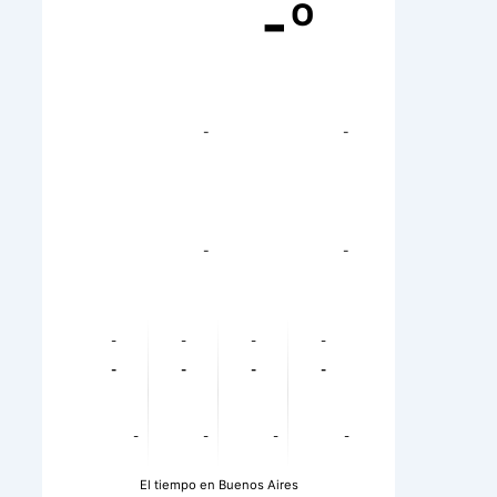
-º
-
-
-
-
-
-
-
-
-
-
-
-
-
-
-
-
El tiempo en Buenos Aires