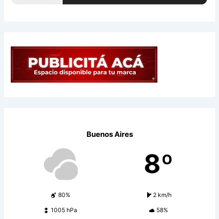
Buenos Aires
8º
80%
2 km/h
1005 hPa
58%