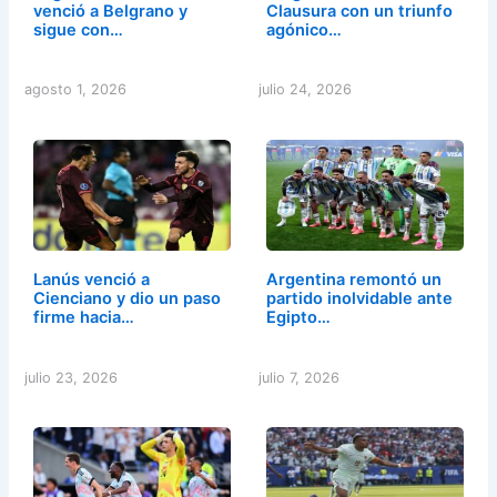
venció a Belgrano y
Clausura con un triunfo
sigue con…
agónico…
agosto 1, 2026
julio 24, 2026
Lanús venció a
Argentina remontó un
Cienciano y dio un paso
partido inolvidable ante
firme hacia…
Egipto…
julio 23, 2026
julio 7, 2026