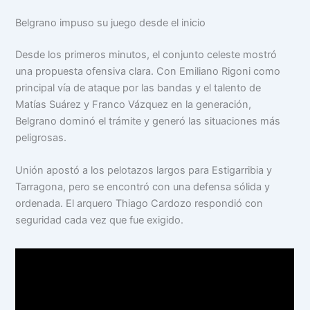
Belgrano impuso su juego desde el inicio
Desde los primeros minutos, el conjunto celeste mostró
una propuesta ofensiva clara. Con Emiliano Rigoni como
principal vía de ataque por las bandas y el talento de
Matías Suárez y Franco Vázquez en la generación,
Belgrano dominó el trámite y generó las situaciones más
peligrosas.
Unión apostó a los pelotazos largos para Estigarribia y
Tarragona, pero se encontró con una defensa sólida y
ordenada. El arquero Thiago Cardozo respondió con
seguridad cada vez que fue exigido.