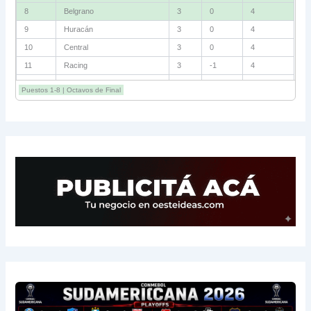
8
Belgrano
3
0
4
9
Huracán
3
0
4
10
Central
3
0
4
11
Racing
3
-1
4
12
Estudiantes RC
3
-2
4
Puestos 1-8 | Octavos de Final
13
Sarmiento
3
-1
3
14
Aldosivi
3
-2
1
15
River
3
-3
0