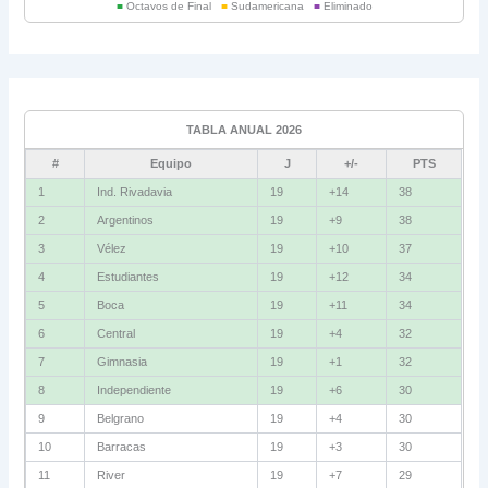
■
Octavos de Final
■
Sudamericana
■
Eliminado
Universitario
6
Grupo C
Ind. Rivadavia
16
TABLA ANUAL 2026
Fluminense
8
#
Equipo
J
+/-
PTS
Bolívar
5
1
Ind. Rivadavia
19
+14
38
2
Argentinos
19
+9
38
La Guaira
3
3
Vélez
19
+10
37
Grupo D
4
Estudiantes
19
+12
34
5
Boca
19
+11
34
U. Católica
13
6
Central
19
+4
32
Cruzeiro
11
7
Gimnasia
19
+1
32
Boca Jrs.
7
8
Independiente
19
+6
30
9
Belgrano
19
+4
30
Barcelona SC
3
10
Barracas
19
+3
30
11
River
19
+7
29
Grupo E