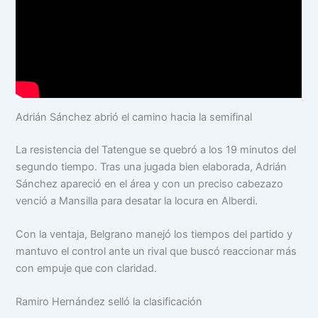
Adrián Sánchez abrió el camino hacia la semifinal
La resistencia del Tatengue se quebró a los 19 minutos del
segundo tiempo. Tras una jugada bien elaborada, Adrián
Sánchez apareció en el área y con un preciso cabezazo
venció a Mansilla para desatar la locura en Alberdi.
Con la ventaja, Belgrano manejó los tiempos del partido y
mantuvo el control ante un rival que buscó reaccionar más
con empuje que con claridad.
Ramiro Hernández selló la clasificación