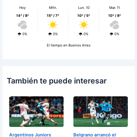
Hoy
Mñn.
Lun. 10
Mar. 11
14º / 8º
15º / 7º
10º / 5º
10º / 8º
0%
0%
0%
0%
El tiempo en Buenos Aires
También te puede interesar
Argentinos Juniors
Belgrano arrancó el