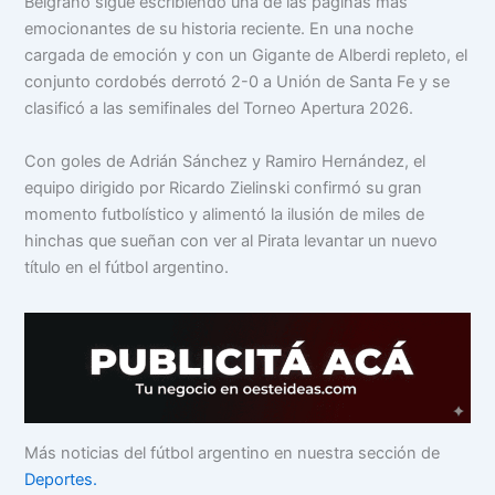
Belgrano sigue escribiendo una de las páginas más
emocionantes de su historia reciente. En una noche
cargada de emoción y con un Gigante de Alberdi repleto, el
conjunto cordobés derrotó 2-0 a Unión de Santa Fe y se
clasificó a las semifinales del Torneo Apertura 2026.
Con goles de Adrián Sánchez y Ramiro Hernández, el
equipo dirigido por Ricardo Zielinski confirmó su gran
momento futbolístico y alimentó la ilusión de miles de
hinchas que sueñan con ver al Pirata levantar un nuevo
título en el fútbol argentino.
Más noticias del fútbol argentino en nuestra sección de
Deportes.