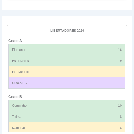
LIBERTADORES 2026
Grupo A
Flamengo
16
Estudiantes
9
Ind. Medellín
7
Cusco FC
1
Grupo B
Coquimbo
10
Tolima
8
Nacional
8