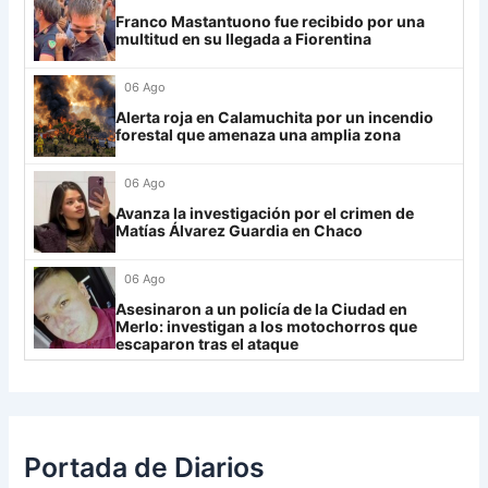
29
Aldosivi
19
-15
9
Franco Mastantuono fue recibido por una
Lanús
9
multitud en su llegada a Fiorentina
30
Estudiantes RC
19
-21
9
Always Ready
3
06 Ago
Grupo H
Alerta roja en Calamuchita por un incendio
forestal que amenaza una amplia zona
IDV
13
06 Ago
Rosario Central
13
Avanza la investigación por el crimen de
UCV FC
9
Matías Álvarez Guardia en Chaco
Libertad
0
06 Ago
Asesinaron a un policía de la Ciudad en
Merlo: investigan a los motochorros que
escaparon tras el ataque
Portada de Diarios