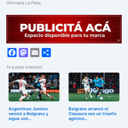
Gimnasia La Plata.
F
M
E
C
a
a
m
o
Te puede interesar:
c
st
ai
m
e
o
l
p
b
d
ar
o
o
tir
o
n
Argentinos Juniors
Belgrano arrancó el
k
venció a Belgrano y
Clausura con un triunfo
sigue con…
agónico…